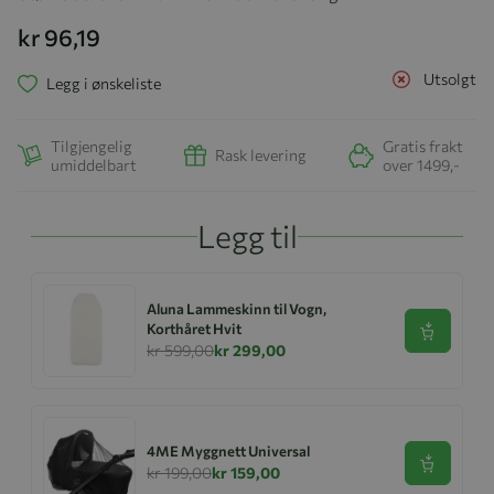
kr 96,19
Utsolgt
Legg i ønskeliste
Tilgjengelig
Gratis frakt
Rask levering
umiddelbart
over 1499,-
Legg til
Aluna Lammeskinn til Vogn,
Korthåret Hvit
Se produk
kr 599,00
kr 299,00
4ME Myggnett Universal
Se produk
kr 199,00
kr 159,00