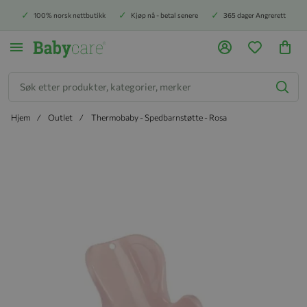
100% norsk nettbutikk
Kjøp nå - betal senere
365 dager Angrerett
Søk
Hjem
Outlet
Thermobaby - Spedbarnstøtte - Rosa
Hopp til slutten av bildegalleriet