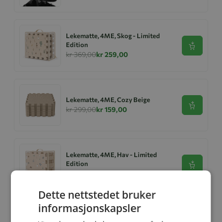
Lekematte, 4ME, Skog - Limited
Edition
Se produk
kr 369,00
kr 259,00
Lekematte, 4ME, Cozy Beige
Se produk
kr 299,00
kr 159,00
Lekematte, 4ME, Hav - Limited
Edition
Se produk
kr 369,00
kr 229,00
Dette nettstedet bruker
informasjonskapsler
Ullbody, Helledussen, Deep Oak