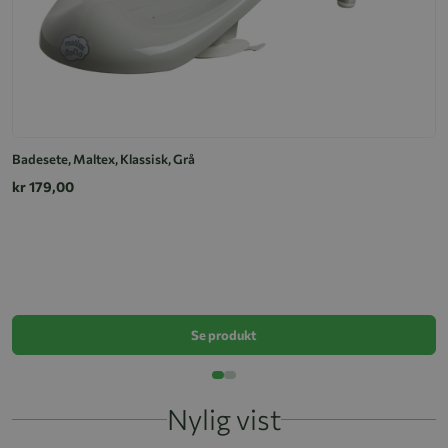
Badesete, Maltex, Klassisk, Grå
kr 179,00
B
k
Se produkt
Nylig vist