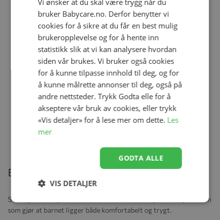
Vi ønsker at du skal være trygg når du
Se produk
kr 279,00
kr 167,40
bruker Babycare.no. Derfor benytter vi
cookies for å sikre at du får en best mulig
brukeropplevelse og for å hente inn
statistikk slik at vi kan analysere hvordan
Vogn, Cybex Bilstol adapter Balios S
siden vår brukes. Vi bruker også cookies
/Talos S Black
Se produk
kr 549,00
for å kunne tilpasse innhold til deg, og for
å kunne målrette annonser til deg, også på
andre nettsteder. Trykk Godta elle for å
akseptere vår bruk av cookies, eller trykk
Helledussen Ullongs, Heart
«Vis detaljer» for å lese mer om dette.
Les
Se produk
kr 279,00
kr 167,40
mer
GODTA ALLE
Beskrivelse
VIS DETALJER
Svært praktisk spedbarnsstøtte fra Thermobaby. Med en passform
som gjør at barnet ligger både komfortabelt og trygt.