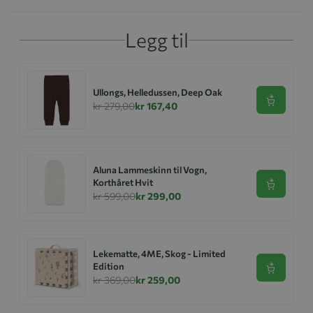
Legg til
Ullongs, Helledussen, Deep Oak
Se produk
kr 279,00
kr 167,40
Aluna Lammeskinn til Vogn,
Korthåret Hvit
Se produk
kr 599,00
kr 299,00
Lekematte, 4ME, Skog - Limited
Edition
Se produk
kr 369,00
kr 259,00