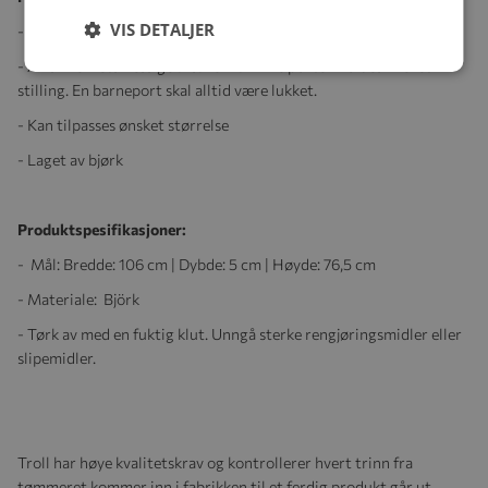
VIS DETALJER
- Folde- og svingport
- Av sikkerhetsmessige årsaker kan ikke porten holdes i hevet
stilling. En barneport skal alltid være lukket.
- Kan tilpasses ønsket størrelse
- Laget av bjørk
Produktspesifikasjoner:
- Mål: Bredde: 106 cm | Dybde: 5 cm | Høyde: 76,5 cm
- Materiale: Björk
- Tørk av med en fuktig klut. Unngå sterke rengjøringsmidler eller
slipemidler.
Troll har høye kvalitetskrav og kontrollerer hvert trinn fra
tømmeret kommer inn i fabrikken til et ferdig produkt går ut.