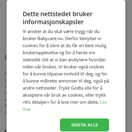
Dette nettstedet bruker
informasjonskapsler
Ullongs, Helledussen, Navy
Se produk
kr 279,00
kr 167,40
Vi ønsker at du skal være trygg når du
bruker Babycare.no. Derfor benytter vi
cookies for å sikre at du får en best mulig
brukeropplevelse og for å hente inn
Beskrivelse
statistikk slik at vi kan analysere hvordan
siden vår brukes. Vi bruker også cookies
for å kunne tilpasse innhold til deg, og for
Gjør hjemmet ditt barnesikkert med Troll Sikkerhetsgrinden. Den
solide porten med flate ribber kan både slås opp og vendes til
å kunne målrette annonser til deg, også på
siden. Sikkerhetsporten er 100 cm bred, men sammen med portlås
andre nettsteder. Trykk Godta elle for å
og hengsler blir bredden ca 106 cm. Er åpningen smalere kan du
akseptere vår bruk av cookies, eller trykk
selv justere størrelsen ved å skjære til ønsket størrelse med sag.
«Vis detaljer» for å lese mer om dette.
Les
Porten kalles også trappeport og passer perfekt i både trapper og
mer
døråpninger. Monteringsbraketter inkludert.
GODTA ALLE
Produktegenskaper: