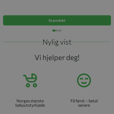
S
k
Se produkt
Nylig vist
Vi hjelper deg!
Norges største
Få først – betal
babyutstyrkjede
senere