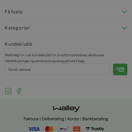
Få hjelp
Kategorier
Kundeklubb
Meld deg inn i vår kundeklubb for å motta nyhetsbrev, eksklusive
rabattkuponger og samle bonuspoeng på hvert kjøp.
Meld 
See our Instagram
See our Facebook