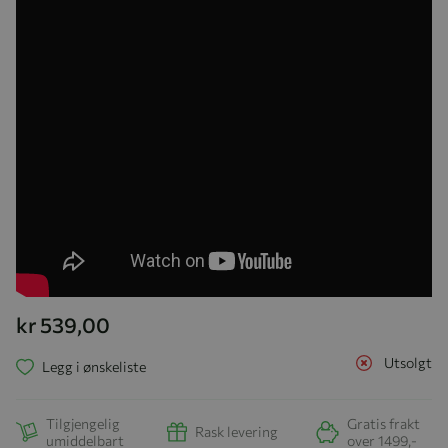
kr 539,00
Utsolgt
Legg i ønskeliste
Tilgjengelig
Gratis frakt
Rask levering
umiddelbart
over 1499,-