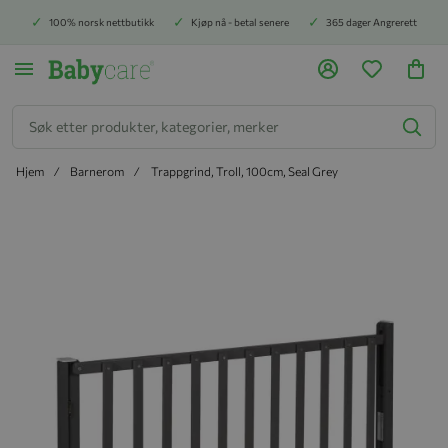
100% norsk nettbutikk
Kjøp nå - betal senere
365 dager Angrerett
Søk
Hjem
Barnerom
Trappgrind, Troll, 100cm, Seal Grey
Hopp til slutten av bildegalleriet