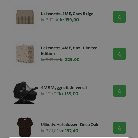
Lekematte, 4ME, Cozy Beige
Se produk
kr 299,00
kr 159,00
Lekematte, 4ME, Hav - Limited
Edition
Se produk
kr 369,00
kr 229,00
4ME Myggnett Universal
Se produk
kr 199,00
kr 159,00
Ullbody, Helledussen, Deep Oak
Se produk
kr 279,00
kr 167,40