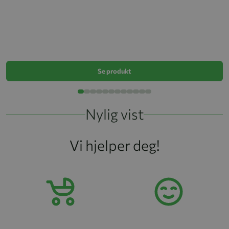
B
k
Se produkt
Nylig vist
Vi hjelper deg!