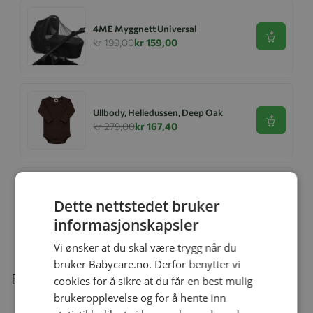
4ME Myggnett Universal
Se produk
kr 199,00
kr 159,00
Ullbody, Helledussen, Deep Oak
Se produk
kr 279,00
kr 167,40
Ullongs, Helledussen, Navy
Dette nettstedet bruker
Se produk
kr 279,00
kr 167,40
informasjonskapsler
Vi ønsker at du skal være trygg når du
bruker Babycare.no. Derfor benytter vi
Beskrivelse
cookies for å sikre at du får en best mulig
brukeropplevelse og for å hente inn