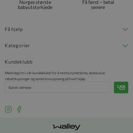
Norges største
Få først – betal
babyutstyrkjede
senere
Få hjelp
Kategorier
Kundeklubb
Meld deg inn i vår kundeklubb for å motta nyhetsbrev, eksklusive
rabattkuponger og samle bonuspoeng på hvert kjøp.
Meld 
See our Instagram
See our Facebook