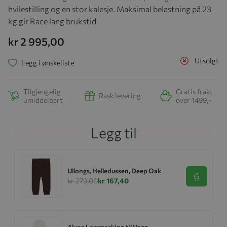
hvilestilling og en stor kalesje. Maksimal belastning på 23
kg gir Race lang brukstid.
kr 2 995,00
Utsolgt
Legg i ønskeliste
Tilgjengelig
Gratis frakt
Rask levering
umiddelbart
over 1499,-
Legg til
Ullongs, Helledussen, Deep Oak
Se produk
kr 279,00
kr 167,40
Aluna Lammeskinn til Vogn,