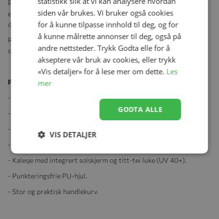
statistikk slik at vi kan analysere hvordan
Race fra Nordic Crown er pålitelig, ukomplisert og kompakt. Med
siden vår brukes. Vi bruker også cookies
egenskaper og kvalitet som gjør trilleturen til en behagelig
for å kunne tilpasse innhold til deg, og for
opplevelse, passer Race den aktive familien.
å kunne målrette annonser til deg, også på
Race har stor og komfortabel sittedel, med god hvilestilling og en
andre nettsteder. Trykk Godta elle for å
stor kalesje. Maksimal belastning på 23 kg gir Race lang brukstid.
akseptere vår bruk av cookies, eller trykk
«Vis detaljer» for å lese mer om dette.
Les
Produktegenskaper:
mer
- Nedfellbar rygg - tre posisjoner.
GODTA ALLE
- God fjæring på bakhjulene.
- Teleskophåndtak som gjør det enkelt å tilpasse trillerens høyde.
VIS DETALJER
- Transportlås.
- Kalesje med integrert solskjerm og titt-tei luke (UV 40+).
- Punkteringsfrie PU-hjul.
- Stor og praktisk handlekurv.