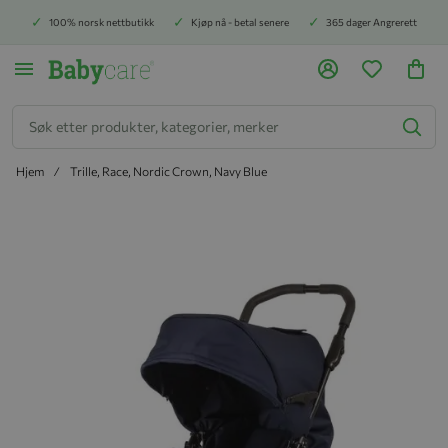
100% norsk nettbutikk
Kjøp nå - betal senere
365 dager Angrerett
Søk
Hjem
Trille, Race, Nordic Crown, Navy Blue
Hopp til slutten av bildegalleriet