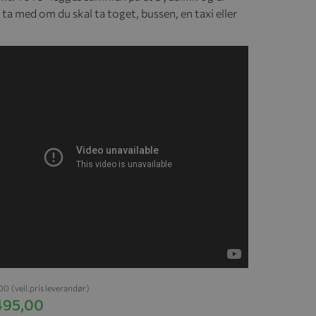
 ta med om du skal ta toget, bussen, en taxi eller
,00
(veil.pris leverandør)
 495,00