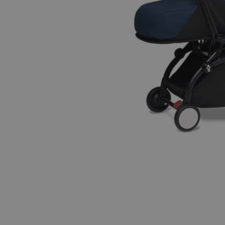
Hopp til begynnelsen av bildegalleriet