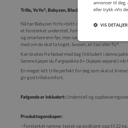
annonser til deg,
eller trykk «Vis d
Trille, YoYo², Babyzen, Black + Fargepakke 0+, Air F
Nå har Babyzen YoYo+blitt oppgradert til YoYo². YoY
VIS DETALJER
et forsterket understell, forbedret fjæring på alle fi
og smartere enn før, men samtidig like lett og kompa
med om du skal ta toget, bussen, en taxi eller fly*.
Kan brukes fra fødsel med bag (inkludert i denne pak
Senere kjøper du Fargepakke 6+ (kjøpes separat) når b
En meget lett trille perfekt for deg som skal ut å reise*
gir god trillekomfort.
Følgende er inkludert:
Understell og oppbevaringsves
Produktegenskaper:
- Forsterket ramme, testet og godkjent opp til 22 kg.