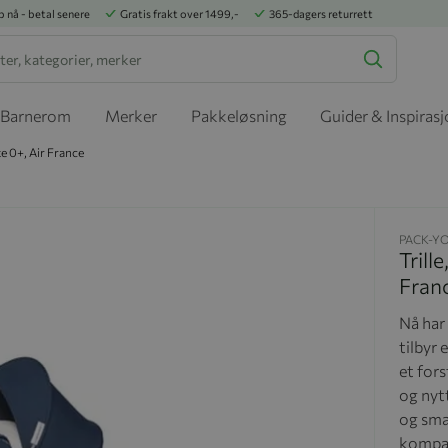
p nå - betal senere
Gratis frakt over 1499,-
365-dagers returrett
Barnerom
Merker
Pakkeløsning
Guider & Inspiras
ke 0+, Air France
PACK-Y
Trill
Fran
Nå har
tilbyr
et fors
og nyt
og smar
kompak