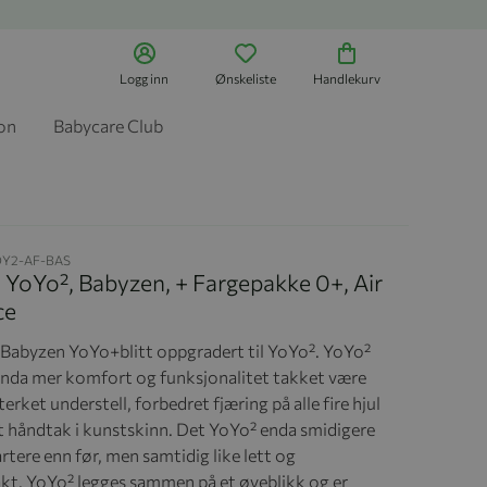
Logg inn
Ønskeliste
Handlekurv
jon
Babycare Club
OY2-AF-BAS
e, YoYo², Babyzen, + Fargepakke 0+, Air
ce
 Babyzen YoYo+blitt oppgradert til YoYo². YoYo²
 enda mer komfort og funksjonalitet takket være
terket understell, forbedret fjæring på alle fire hjul
t håndtak i kunstskinn. Det YoYo² enda smidigere
tere enn før, men samtidig like lett og
t. YoYo² legges sammen på et øyeblikk og er