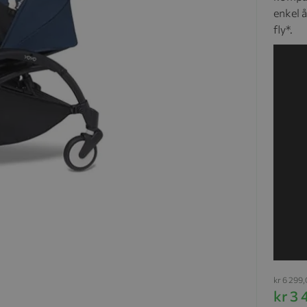
enkel å
fly*.
kr 6 299
kr 3