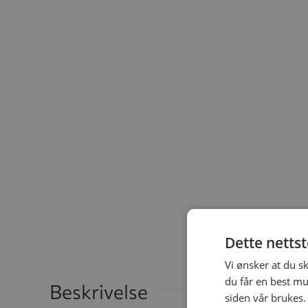
Dette netts
Vi ønsker at du s
du får en best mu
Beskrivelse
siden vår brukes.