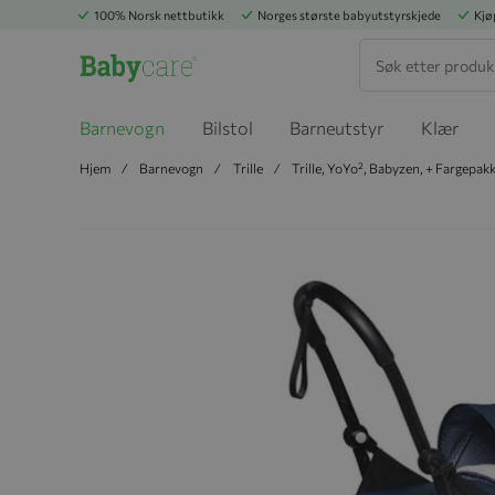
100% Norsk nettbutikk
Norges største babyutstyrskjede
Kjø
Søk
Barnevogn
Bilstol
Barneutstyr
Klær
Hjem
Barnevogn
Trille
Trille, YoYo², Babyzen, + Fargepak
Hopp til slutten av bildegalleriet