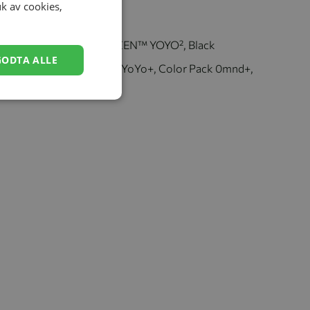
uk av cookies,
nneholder
1 x Understell, BABYZEN™ YOYO², Black
GODTA ALLE
1 x Liggedel, Babyzen YoYo+, Color Pack 0mnd+,
Air France (2019)