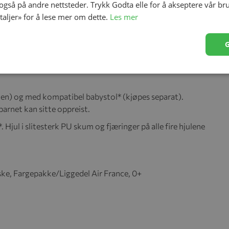
 også på andre nettsteder. Trykk Godta elle for å akseptere vår br
I
etaljer» for å lese mer om dette.
Les mer
rance
o² tilbyr enda mer komfort og funksjonalitet takket være
re hjul og nytt håndtak i kunstskinn. YoYo² enda smidigere
kt. YoYo² legges sammen på et øyeblikk og er enkel å ta
ken) og med kompatibel babystol* (kjøpes separat).
arnet kan sitte oppreist.
. Hjul i slitesterk PU skum og fjæringer på alle fire hjulene
ke, Fargepakke/Liggedel Air France, 0+