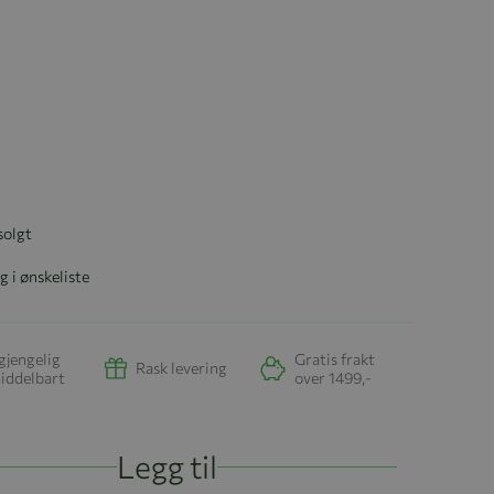
solgt
g i ønskeliste
gjengelig
Gratis frakt
Rask levering
iddelbart
over 1499,-
Legg til