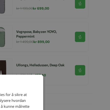
Se produkt
kr 1 199,00
kr 699,00
Vognpose, Babyzen YOYO,
Peppermint
Se produkt
kr 1 499,00
kr 899,00
Ullongs, Helledussen, Deep Oak
Se produkt
kr 279,00
kr 167,40
es for å sikre at
nalysere hvordan
r å kunne målrette