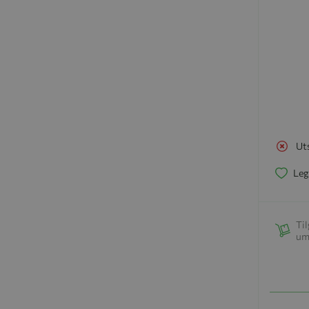
Ut
Leg
Til
um