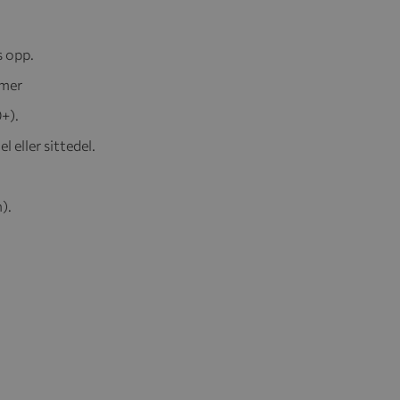
s opp.
omer
+).
l eller sittedel.
).