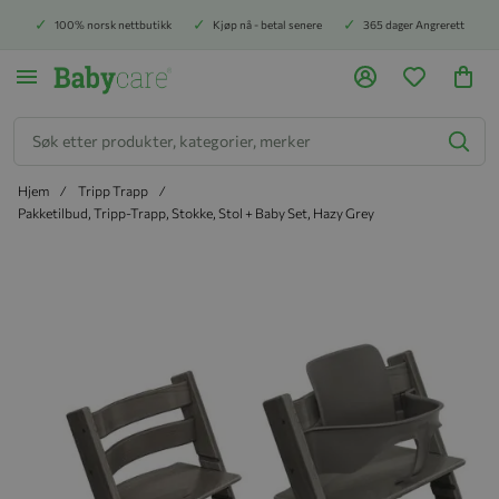
100% norsk nettbutikk
Kjøp nå - betal senere
365 dager Angrerett
Søk
Hjem
Tripp Trapp
Pakketilbud, Tripp-Trapp, Stokke, Stol + Baby Set, Hazy Grey
Hopp til slutten av bildegalleriet