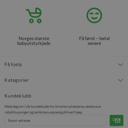
Norges største
Få først – betal
babyutstyrkjede
senere
Få hjelp
Kategorier
Kundeklubb
Meld deg inn i vår kundeklubb for å motta nyhetsbrev, eksklusive
rabattkuponger og samle bonuspoeng på hvert kjøp.
Meld 