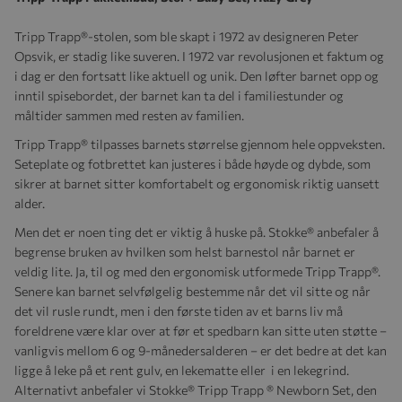
Tripp Trapp®-stolen, som ble skapt i 1972 av designeren Peter
Opsvik, er stadig like suveren. I 1972 var revolusjonen et faktum og
i dag er den fortsatt like aktuell og unik. Den løfter barnet opp og
inntil spisebordet, der barnet kan ta del i familiestunder og
måltider sammen med resten av familien.
Tripp Trapp® tilpasses barnets størrelse gjennom hele oppveksten.
Seteplate og fotbrettet kan justeres i både høyde og dybde, som
sikrer at barnet sitter komfortabelt og ergonomisk riktig uansett
alder.
Men det er noen ting det er viktig å huske på. Stokke® anbefaler å
begrense bruken av hvilken som helst barnestol når barnet er
veldig lite. Ja, til og med den ergonomisk utformede Tripp Trapp®.
Senere kan barnet selvfølgelig bestemme når det vil sitte og når
det vil rusle rundt, men i den første tiden av et barns liv må
foreldrene være klar over at før et spedbarn kan sitte uten støtte –
vanligvis mellom 6 og 9-månedersalderen – er det bedre at det kan
ligge å leke på et rent gulv, en lekematte eller i en lekegrind.
Alternativt anbefaler vi Stokke® Tripp Trapp ® Newborn Set, den