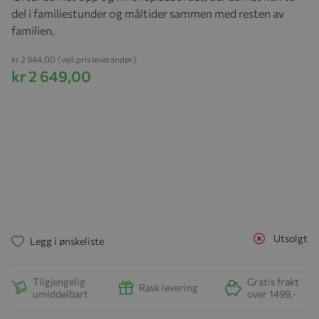
del i familiestunder og måltider sammen med resten av
familien.
kr 2 944,00
(veil.pris leverandør)
kr 2 649,00
Utsolgt
Legg i ønskeliste
Tilgjengelig
Gratis frakt
Rask levering
umiddelbart
over 1499,-