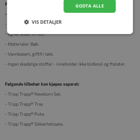
Produktspesifikasjoner:
GODTA ALLE
-
Mål (HxBxD): 78x46x49 cm.
VIS DETALJER
- Vekt: 7 kg.
- Egnet alder: 0-100
- Materialer: Bøk.
- Vannbasert, giftfri lakk.
- Ingen skadelige stoffer - inneholder ikke bisfenol og ftalater.
Følgende tilbehør kan kjøpes separat:
- Tripp Trapp® Newborn Set.
- Tripp Trapp® Tray
- Tripp Trapp® Pute.
- Tripp Trapp® Sikkerhetssele.