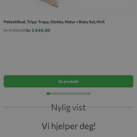
Pakketilbud, Tripp-Trapp, Stokke, Natur + Baby Set, Hvit
kr 3 298,00
kr 2 649,00
Pa
k
Se produkt
Nylig vist
Vi hjelper deg!