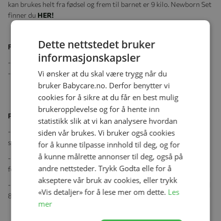
kan brukes helt fra fødsel og frem til barnet er 9 kilo. Newborn Set
finner du
HER!
Dette nettstedet bruker
Følgende er inkludert:
informasjonskapsler
- Tripp Trapp® barnestol.
Vi ønsker at du skal være trygg når du
- Baby Set
bruker Babycare.no. Derfor benytter vi
cookies for å sikre at du får en best mulig
brukeropplevelse og for å hente inn
Produktegenskaper:
statistikk slik at vi kan analysere hvordan
- Barnet sitter komfortabelt ved spisebordet og nyter måltider
siden vår brukes. Vi bruker også cookies
sammen med resten av familien.
for å kunne tilpasse innhold til deg, og for
å kunne målrette annonser til deg, også på
- Unik justeringsmuligheter for sete og fotbrett sikrer god støtte
andre nettsteder. Trykk Godta elle for å
for rygg og føtter uansett alder.
akseptere vår bruk av cookies, eller trykk
- Solid konstruksjon i europeisk bøk, kan holde en voksen på opptil
«Vis detaljer» for å lese mer om dette.
Les
85 kg.
mer