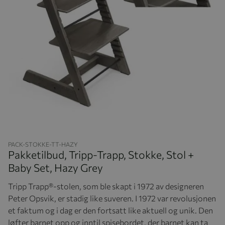
Hopp til begynnelsen av bildegalleriet
PACK-STOKKE-TT-HAZY
Pakketilbud, Tripp-Trapp, Stokke, Stol +
Baby Set, Hazy Grey
Tripp Trapp®-stolen, som ble skapt i 1972 av designeren
Peter Opsvik, er stadig like suveren. I 1972 var revolusjonen
et faktum og i dag er den fortsatt like aktuell og unik. Den
løfter barnet opp og inntil spisebordet, der barnet kan ta