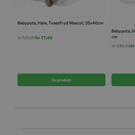
Babypute, Høie, Tusenfryd Mascot, 35x40cm
Babypute, Hø
cm
kr 129,00
kr 77,40
kr 249,00
kr
Se produkt