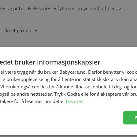
r og puter. Hele serien er fylt med
polyester hulfiber og
stikket på midten.
tedet bruker informasjonskapsler
kal være trygg når du bruker Babycare.no. Derfor benytter vi cooki
lig brukeropplevelse og for å hente inn statistikk slik at vi kan a
 Vi bruker også cookies for å kunne tilpasse innhold til deg, og fo
 også på andre nettsteder. Trykk Godta elle for å akseptere vår br
etaljer» for å lese mer om dette.
Les mer