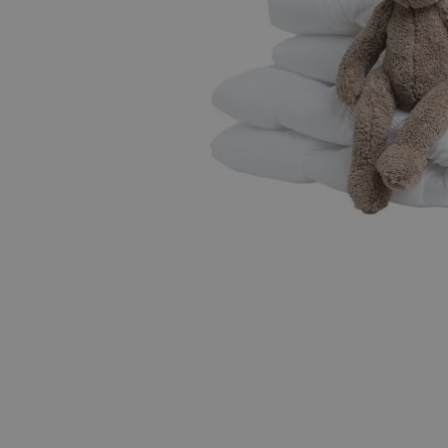
Hopp til begynnelsen av bildegalleriet