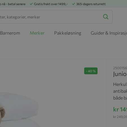
p nå - betal senere
Gratis frakt over 1499,-
365-dagers returrett
Barnerom
Merker
Pakkeløsning
Guider & Inspiras
250015
-
40
%
Juni
Herkule
antibak
både ba
kr 1
kr 249,0