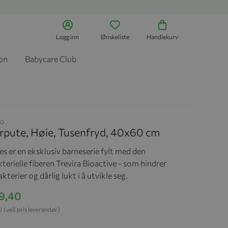
Logg inn
Ønskeliste
Handlekurv
jon
Babycare Club
60
orpute, Høie, Tusenfryd, 40x60 cm
s er en eksklusiv barneserie fylt med den
terielle fiberen Trevira Bioactive - som hindrer
kterier og dårlig lukt i å utvikle seg.
49,40
0
(veil.pris leverandør)