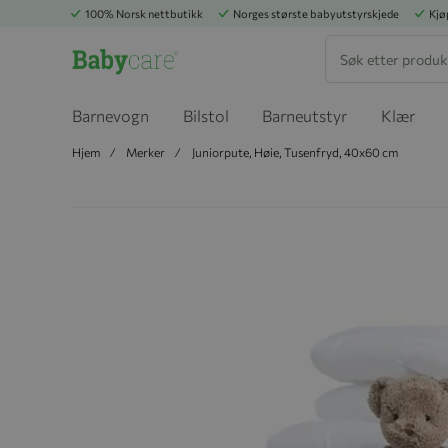
100% Norsk nettbutikk
Norges største babyutstyrskjede
Kjø
Søk
Barnevogn
Bilstol
Barneutstyr
Klær
Hjem
Merker
Juniorpute, Høie, Tusenfryd, 40x60 cm
Hopp til slutten av bildegalleriet