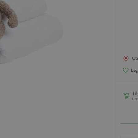
Ut
Leg
Til
um