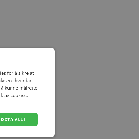
es for å sikre at
nalysere hvordan
r å kunne målrette
uk av cookies,
GODTA ALLE