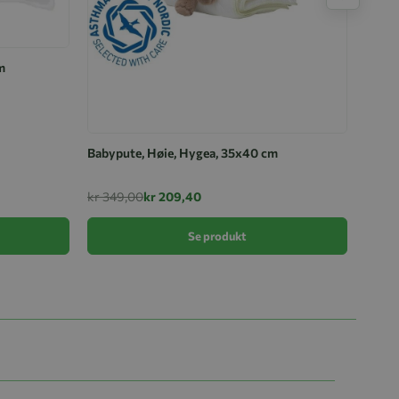
m
Babyp
cm
Babypute, Høie, Hygea, 35x40 cm
kr 59
kr 349,00
kr 209,40
Se produkt