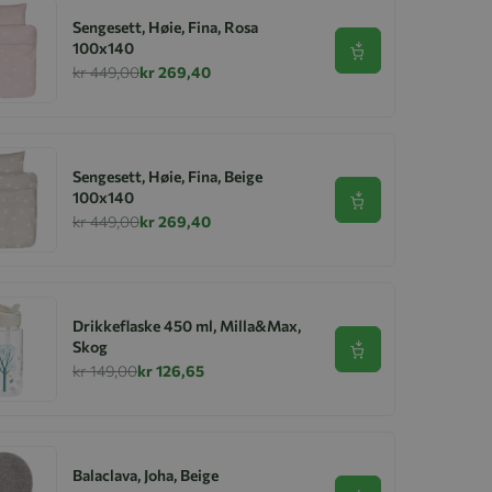
Sengesett, Høie, Fina, Rosa
100x140
Se produkt
kr 449,00
kr 269,40
Sengesett, Høie, Fina, Beige
100x140
Se produkt
kr 449,00
kr 269,40
Drikkeflaske 450 ml, Milla&Max,
Skog
Se produkt
kr 149,00
kr 126,65
Balaclava, Joha, Beige