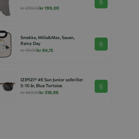
Se produkt
kr 299,00
kr 199,00
Smekke, Milla&Max, Sauen,
Rainy Day
Se produkt
kr 99,00
kr 84,15
IZIPIZI® #E Sun Junior solbriller
5-10 år, Blue Tortoise
Se produkt
kr 443,00
kr 318,96