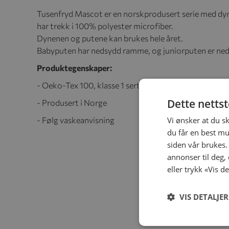
Tusenfryd Mascot er en norskprodusert serie med dyne
har trekk i 100% polyester microfiber.
Dynenen og putene kan brukes hele året.
Babyputen har nedsydd ramme, og juniorputen er ned
Produktegenskaper:
- Oeko-Tex 100, klasse 1 sertifisert
Dette netts
- Produsert i Norge
Vi ønsker at du s
- Følg vaskeanvisning
du får en best mu
siden vår brukes.
annonser til deg,
eller trykk «Vis d
VIS DETALJER