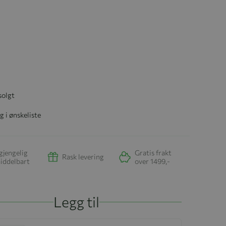
solgt
g i ønskeliste
gjengelig
Gratis frakt
Rask levering
iddelbart
over 1499,-
Legg til