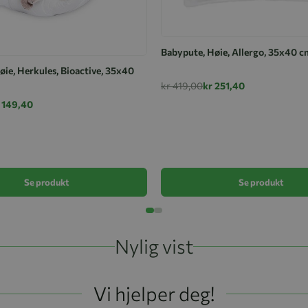
Babypute, Høie, Allergo, 35x40 c
ie, Herkules, Bioactive, 35x40
kr 419,00
kr 251,40
 149,40
Se produkt
Se produkt
Nylig vist
Vi hjelper deg!