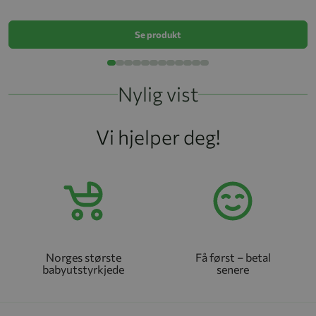
k
Se produkt
Nylig vist
Vi hjelper deg!
Norges største
Få først – betal
babyutstyrkjede
senere