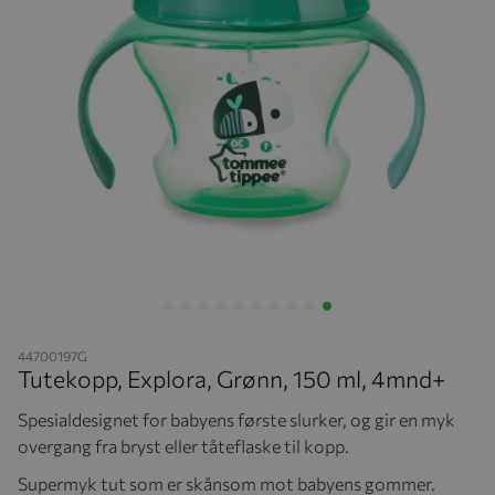
Hopp til begynnelsen av bildegalleriet
44700197G
Tutekopp, Explora, Grønn, 150 ml, 4mnd+
Spesialdesignet for babyens første slurker, og gir en myk
overgang fra bryst eller tåteflaske til kopp.
Supermyk tut som er skånsom mot babyens gommer.