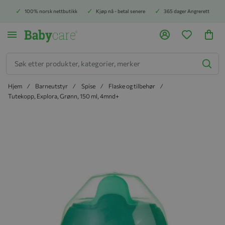
100% norsk nettbutikk
Kjøp nå - betal senere
365 dager Angrerett
Søk
Hjem
Barneutstyr
Spise
Flaske og tilbehør
Tutekopp, Explora, Grønn, 150 ml, 4mnd+
Hopp til slutten av bildegalleriet