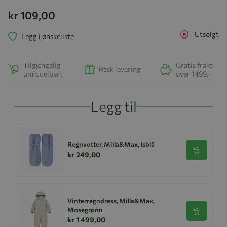
kr 109,00
Utsolgt
Legg i ønskeliste
Tilgjengelig
Gratis frakt
Rask levering
umiddelbart
over 1499,-
Legg til
Regnvotter, Milla&Max, Isblå
Se produk
kr 249,00
Vinterregndress, Milla&Max,
Mosegrønn
Se produk
kr 1 499,00