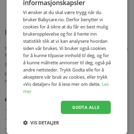
informasjonskapsler
Se produk
kr 249,00
Vi ønsker at du skal være trygg når du
bruker Babycare.no. Derfor benytter vi
cookies for å sikre at du får en best mulig
Beskrivelse
brukeropplevelse og for å hente inn
statistikk slik at vi kan analysere hvordan
siden vår brukes. Vi bruker også cookies
Spesialdesignet for babyens første slurker, og gir en myk overgang
for å kunne tilpasse innhold til deg, og for
fra bryst eller tåteflaske til kopp.
å kunne målrette annonser til deg, også på
Supermyk tut som er skånsom mot babyens gommer.
andre nettsteder. Trykk Godta elle for å
Flasken har en avtakbar, todelt beholder som holder sølingen til et
akseptere vår bruk av cookies, eller trykk
minimum.
«Vis detaljer» for å lese mer om dette.
Les
mer
Produktegenskaper:
GODTA ALLE
- Supermyk tut.
- Kan vaskes i oppvaskmaskin hvis den plasseres på øverste hylle.
VIS DETALJER
- Kan dampsteriliseres.