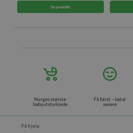
Se produkt
Norges største
Få først – betal
babyutstyrkjede
senere
Få hjelp