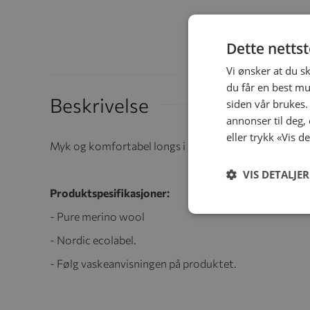
Dette netts
Vi ønsker at du s
du får en best mu
Beskrivelse
siden vår brukes.
annonser til deg,
eller trykk «Vis d
Myk og komfortabel longs i god kvalitet fra Joha med e
VIS DETALJER
Produktspesifikasjoner:
- Pure merino wool
- Nordic ecolabel.
- Følg vaskeanvisningen på produktet.