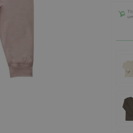
Til
um