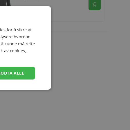
Se produkt
kr 399,00
es for å sikre at
nalysere hvordan
r å kunne målrette
uk av cookies,
GODTA ALLE