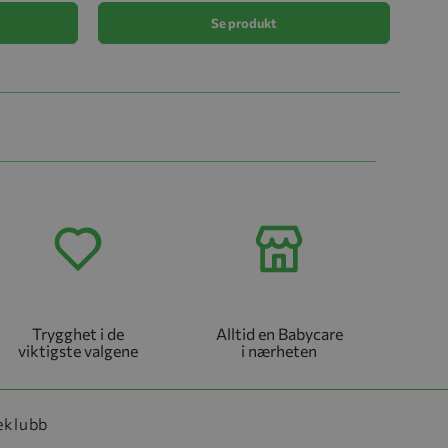
Se produkt
Trygghet i de
Alltid en Babycare
viktigste valgene
i nærheten
eklubb