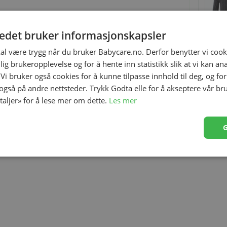
tedet bruker informasjonskapsler
kal være trygg når du bruker Babycare.no. Derfor benytter vi cooki
lig brukeropplevelse og for å hente inn statistikk slik at vi kan a
 Vi bruker også cookies for å kunne tilpasse innhold til deg, og fo
 også på andre nettsteder. Trykk Godta elle for å akseptere vår br
etaljer» for å lese mer om dette.
Les mer
lastisk strikk i midjen.