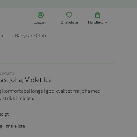
Logg inn
Ønskeliste
Handlekurv
jon
Babycare Club
56-15745
gs, Joha, Violet Ice
 komfortabel longs i god kvalitet fra Joha med
k strikk i midjen.
solgt
g i ønskeliste