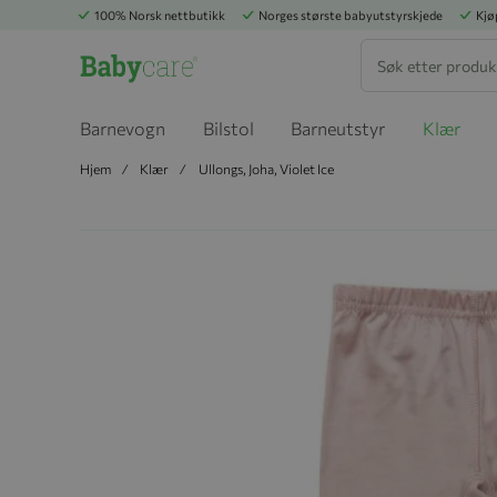
100% Norsk nettbutikk
Norges største babyutstyrskjede
Kjø
Søk
Barnevogn
Bilstol
Barneutstyr
Klær
Hjem
Klær
Ullongs, Joha, Violet Ice
Hopp til slutten av bildegalleriet