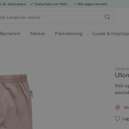
p nå - betal senere
Gratis frakt over 1499,-
365-dagers returrett
Barnerom
Merker
Pakkeløsning
Guider & Inspiras
27504-3
Ullon
Myk og
elastis
Ut
Leg