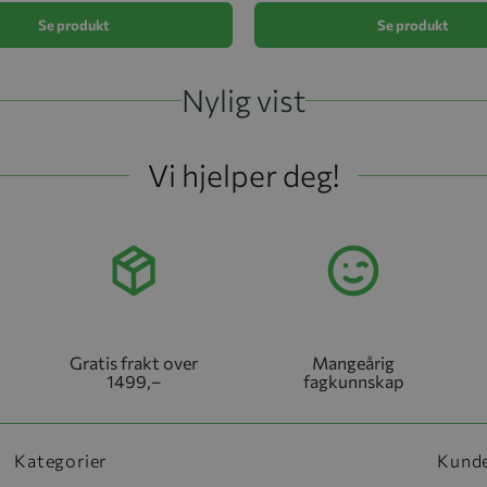
Se produkt
Se produkt
Nylig vist
Vi hjelper deg!
Gratis frakt over
Mangeårig
1499,–
fagkunnskap
Kategorier
Kund