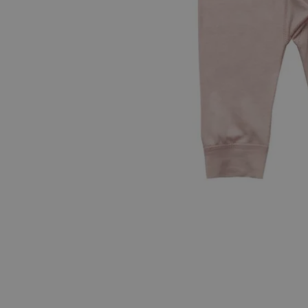
Hopp til begynnelsen av bildegalleriet