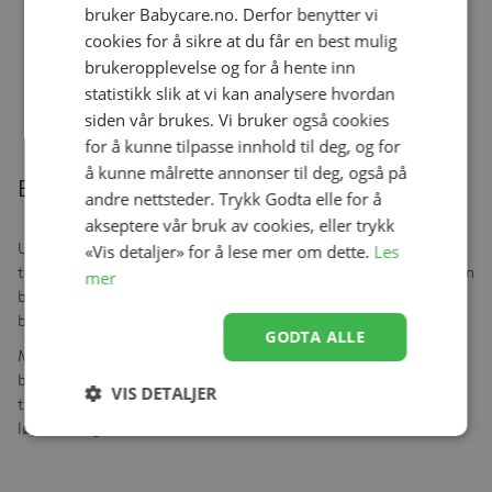
bruker Babycare.no. Derfor benytter vi
cookies for å sikre at du får en best mulig
Ulltrøye, Helledussen, Cappuccino,
brukeropplevelse og for å hente inn
Balloons
Se produk
kr 279,00
kr 167,40
statistikk slik at vi kan analysere hvordan
siden vår brukes. Vi bruker også cookies
for å kunne tilpasse innhold til deg, og for
å kunne målrette annonser til deg, også på
Beskrivelse
andre nettsteder. Trykk Godta elle for å
akseptere vår bruk av cookies, eller trykk
Ull er et pustende materiale som bidrar til å regulere
«Vis detaljer» for å lese mer om dette.
Les
temperaturen. Dette er spesielt viktig under aktiv lek, da barna kan
mer
bli svette og trenger et materiale som kan transportere fuktighet
bort fra huden.
GODTA ALLE
Med tre pakker med tynne ullsokker vil barna ha nok sokker til å
bruke både hjemme og ute. Det er alltid viktig å ha ekstra sokker
VIS DETALJER
tilgjengelig, spesielt for aktive barn som kan bli skitne eller våte i
løpet av dagen.