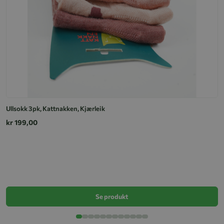
Ullsokk 3pk, Kattnakken, Kjærleik
kr 199,00
Jo
k
Se produkt