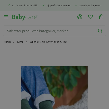
100% norsk nettbutikk
Kjøp nå - betal senere
365 dager Angrerett
Søk
Hjem
Klær
Ullsokk 3pk, Kattnakken, Tre
Hopp til slutten av bildegalleriet