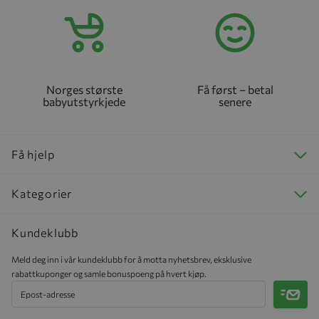
Norges største
Få først – betal
babyutstyrkjede
senere
Få hjelp
Kategorier
Kundeklubb
Meld deg inn i vår kundeklubb for å motta nyhetsbrev, eksklusive
rabattkuponger og samle bonuspoeng på hvert kjøp.
Meld 