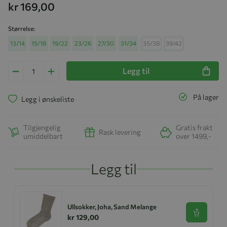
kr 169,00
Størrelse
13/14
15/18
19/22
23/26
27/30
31/34
35/38
39/42
Legg til
På lager
Legg i ønskeliste
Tilgjengelig
Gratis frakt
Rask levering
umiddelbart
over 1499,-
Legg til
Ullsokker, Joha, Sand Melange
Se produk
kr 129,00