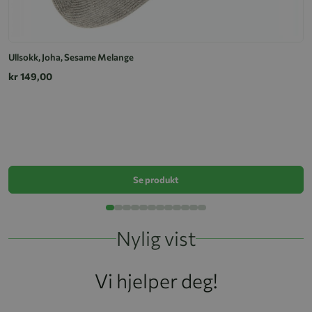
Ullsokk, Joha, Sesame Melange
U
kr 149,00
k
Se produkt
Nylig vist
Vi hjelper deg!