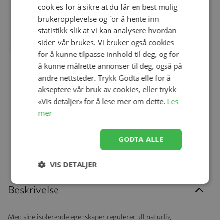
cookies for å sikre at du får en best mulig
Legg til
Legg til
brukeropplevelse og for å hente inn
statistikk slik at vi kan analysere hvordan
Størrelse
13/14
15/18
19/22
23/26
Størrelse
13/14
15/18
19/22
23/26
siden vår brukes. Vi bruker også cookies
for å kunne tilpasse innhold til deg, og for
27/30
31/34
35/38
27/30
31/34
35/38
å kunne målrette annonser til deg, også på
Ullsokker, Joha, Koksgrå
Ullsokker, Joha, Sand
andre nettsteder. Trykk Godta elle for å
Melange
Melange
akseptere vår bruk av cookies, eller trykk
kr 129,00
kr 129,00
«Vis detaljer» for å lese mer om dette.
Les
mer
GODTA ALLE
VIS DETALJER
Beskrivelse
Med sine isolerende egenskaper regulerer ull naturlig