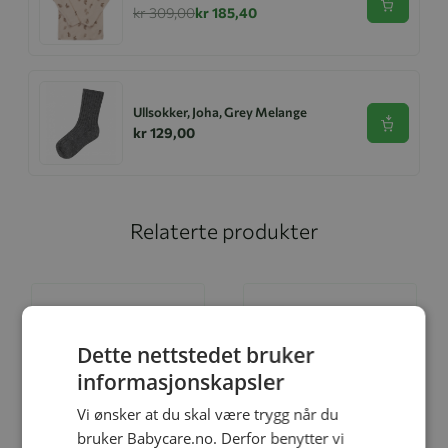
Se produk
kr 309,00
kr 185,40
Ullsokker, Joha, Grey Melange
Se produk
kr 129,00
Relaterte produkter
Dette nettstedet bruker
informasjonskapsler
Vi ønsker at du skal være trygg når du
bruker Babycare.no. Derfor benytter vi