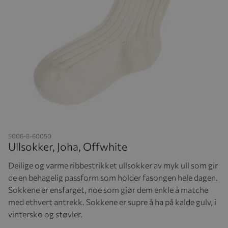
Hopp til begynnelsen av bildegalleriet
5006-8-60050
Ullsokker, Joha, Offwhite
Deilige og varme ribbestrikket ullsokker av myk ull som gir
de en behagelig passform som holder fasongen hele dagen.
Sokkene er ensfarget, noe som gjør dem enkle å matche
med ethvert antrekk. Sokkene er supre å ha på kalde gulv, i
vintersko og støvler.