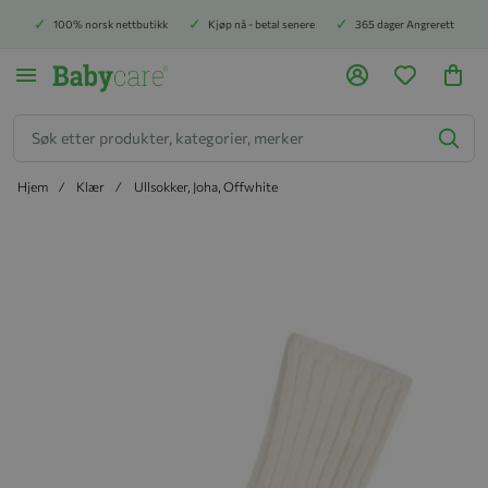
100% norsk nettbutikk
Kjøp nå - betal senere
365 dager Angrerett
Søk
Hjem
Klær
Ullsokker, Joha, Offwhite
Hopp til slutten av bildegalleriet