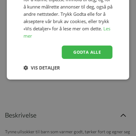
å kunne målrette annonser til deg, også på
andre nettsteder. Trykk Godta elle for å
akseptere vår bruk av cookies, eller trykk
«Vis detaljer» for å lese mer om dette.
Les
Legg til
Legg til
mer
GODTA ALLE
Fotstrikk, Kattnakken, Grå,
Votteklyper, Kattnakken,
2pk
Grå, 2pk
VIS DETALJER
kr 49,00
kr 99,00
Beskrivelse
Tynne ullsokker til barn som varmer godt, tørker fort og egner seg