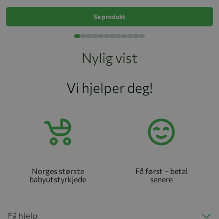
Se produkt
Nylig vist
Vi hjelper deg!
Norges største
Få først – betal
babyutstyrkjede
senere
Få hjelp