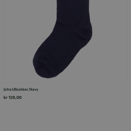
Joha Ullsokker, Navy
kr 129,00
Jo
k