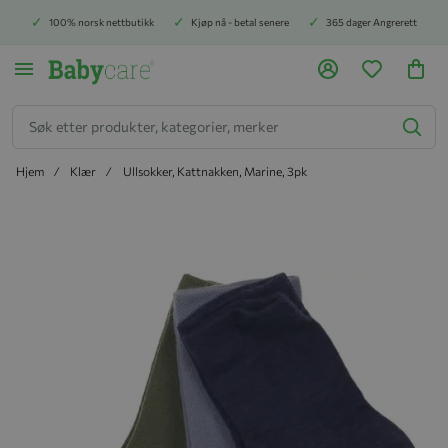
100% norsk nettbutikk
Kjøp nå - betal senere
365 dager Angrerett
Søk
Hjem
Klær
Ullsokker, Kattnakken, Marine, 3pk
Hopp til slutten av bildegalleriet