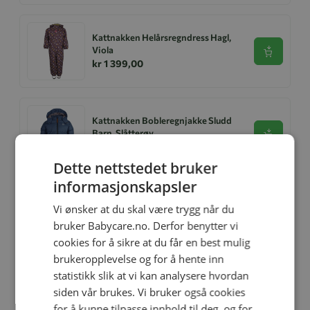
Kattnakken Helårsregndress Hagl,
Viola
Se produk
kr 1 399,00
Kattnakken Bobleregnjakke Sludd
Barn, Slåtterøy
Se produk
kr 1 199,00
kr 839,00
Dette nettstedet bruker
informasjonskapsler
Relaterte produkter
Vi ønsker at du skal være trygg når du
bruker Babycare.no. Derfor benytter vi
cookies for å sikre at du får en best mulig
brukeropplevelse og for å hente inn
statistikk slik at vi kan analysere hvordan
siden vår brukes. Vi bruker også cookies
for å kunne tilpasse innhold til deg, og for