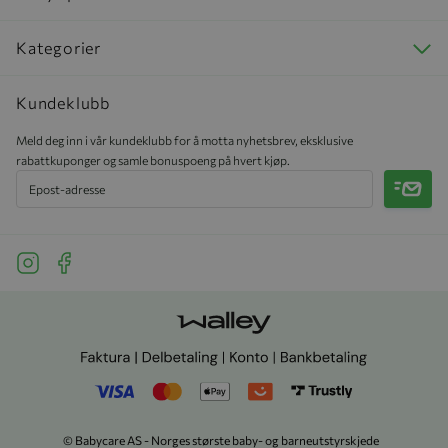
Kategorier
Kundeklubb
Meld deg inn i vår kundeklubb for å motta nyhetsbrev, eksklusive
rabattkuponger og samle bonuspoeng på hvert kjøp.
Meld 
See our Instagram
See our Facebook
© Babycare AS - Norges største baby- og barneutstyrskjede