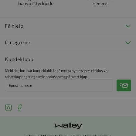
babyutstyrkjede
senere
Få hjelp
Kategorier
Kundeklubb
Meld deg inn i vår kundeklubb for å motta nyhetsbrev, eksklusive
rabattkuponger og samle bonuspoeng på hvert kjøp.
Meld 
See our Instagram
See our Facebook