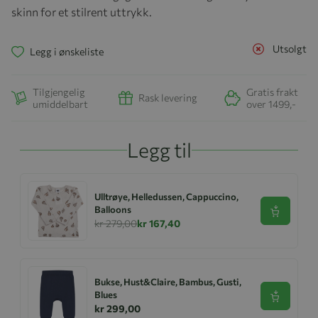
skinn for et stilrent uttrykk.
Utsolgt
Legg i ønskeliste
Tilgjengelig
Gratis frakt
Rask levering
umiddelbart
over 1499,-
Legg til
Ulltrøye, Helledussen, Cappuccino,
Balloons
Se produk
kr 279,00
kr 167,40
Bukse, Hust&Claire, Bambus, Gusti,
Blues
Se produk
kr 299,00