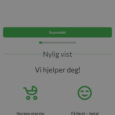
Ki
k
Se produkt
Nylig vist
Vi hjelper deg!
Norges største
Få først – betal