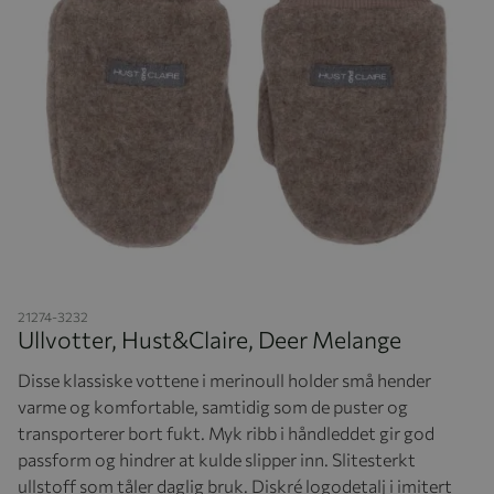
Hopp til begynnelsen av bildegalleriet
21274-3232
Ullvotter, Hust&Claire, Deer Melange
Disse klassiske vottene i merinoull holder små hender
varme og komfortable, samtidig som de puster og
transporterer bort fukt. Myk ribb i håndleddet gir god
passform og hindrer at kulde slipper inn. Slitesterkt
ullstoff som tåler daglig bruk. Diskré logodetalj i imitert