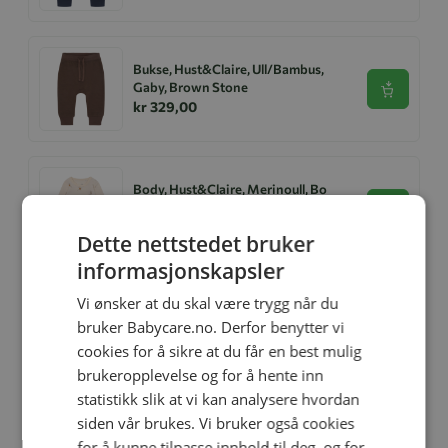
Bukse, Hust&Claire, Ull/Bambus,
Gaby, Brown Stone
Se produk
kr 329,00
Body, Hust&Claire, Merinoull, Bo
Mouse, Off White
Se produk
kr 469,00
Dette nettstedet bruker
informasjonskapsler
Vi ønsker at du skal være trygg når du
Heldress, Hust&Claire, Merlin,
bruker Babycare.no. Derfor benytter vi
Merinoull, Turtle
Se produk
kr 1 099,00
cookies for å sikre at du får en best mulig
brukeropplevelse og for å hente inn
statistikk slik at vi kan analysere hvordan
siden vår brukes. Vi bruker også cookies
Hust&Claire Ullbody,Baloo
for å kunne tilpasse innhold til deg, og for
Dino,Baby Blue