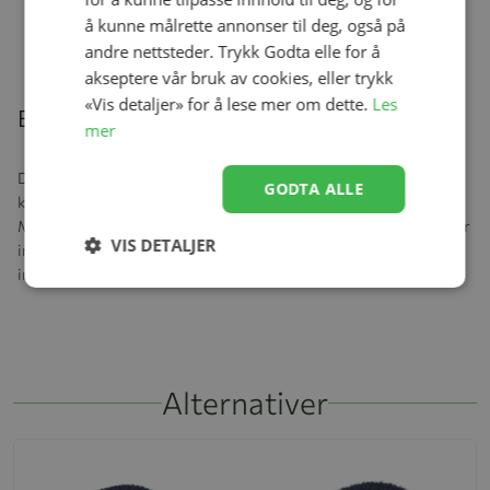
Se produk
kr 499,00
å kunne målrette annonser til deg, også på
andre nettsteder. Trykk Godta elle for å
akseptere vår bruk av cookies, eller trykk
«Vis detaljer» for å lese mer om dette.
Les
Beskrivelse
mer
Disse klassiske vottene i merinoull holder små hender varme og
GODTA ALLE
komfortable, samtidig som de puster og transporterer bort fukt.
Myk ribb i håndleddet gir god passform og hindrer at kulde slipper
VIS DETALJER
inn. Slitesterkt ullstoff som tåler daglig bruk. Diskré logodetalj i
imitert skinn for et stilrent uttrykk.
Alternativer