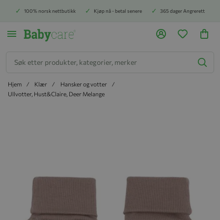
100% norsk nettbutikk
Kjøp nå - betal senere
365 dager Angrerett
Søk
Hjem
Klær
Hansker og votter
Ullvotter, Hust&Claire, Deer Melange
Hopp til slutten av bildegalleriet