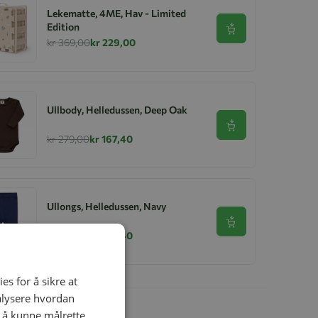
Lekematte, 4ME, Hav - Limited
Edition
Se produkt
kr 369,00
kr 229,00
Ullbody, Helledussen, Deep Oak
Se produkt
kr 279,00
kr 167,40
Ullongs, Helledussen, Navy
Se produkt
kr 279,00
kr 167,40
es for å sikre at
nalysere hvordan
r å kunne målrette