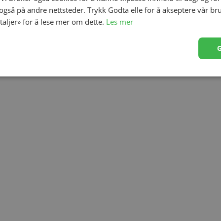
 også på andre nettsteder. Trykk Godta elle for å akseptere vår br
etaljer» for å lese mer om dette.
Les mer
 På innsiden er det en ekte mekanisk musikkboks som
nnredningen på barnerommet, kan også festes til vognen.