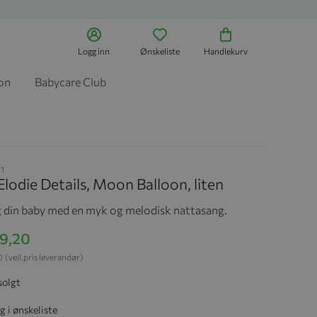
Logg inn
Ønskeliste
Handlekurv
jon
Babycare Club
1
Elodie Details, Moon Balloon, liten
g din baby med en myk og melodisk nattasang.
39,20
0
(veil.pris leverandør)
solgt
g i ønskeliste