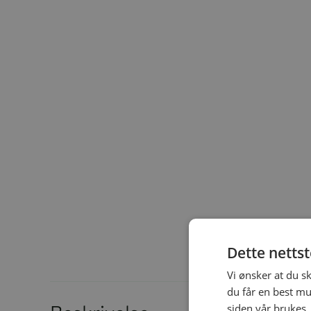
Dette netts
Vi ønsker at du s
du får en best mu
siden vår brukes.