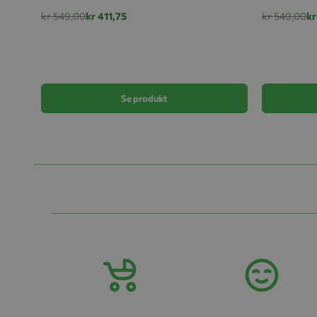
kr 549,00
kr 411,75
kr 549,00
kr
Se produkt