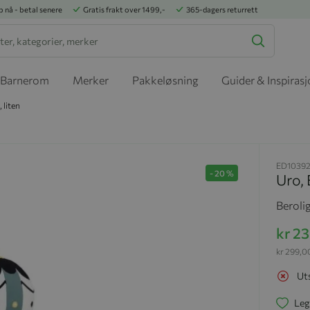
p nå - betal senere
Gratis frakt over 1499,-
365-dagers returrett
Barnerom
Merker
Pakkeløsning
Guider & Inspiras
 liten
ED10392
-
20
%
Uro, 
Beroli
kr 2
kr 299,0
Ut
Leg