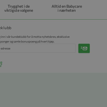
Trygghet i de
Alltid en Babycare
viktigste valgene
i nærheten
eklubb
 inn i vår kundeklubb for å motta nyhetsbrev, eksklusive
ponger og samle bonuspoeng på hvert kjøp.
Meld på
r Instagram
ee our Facebook