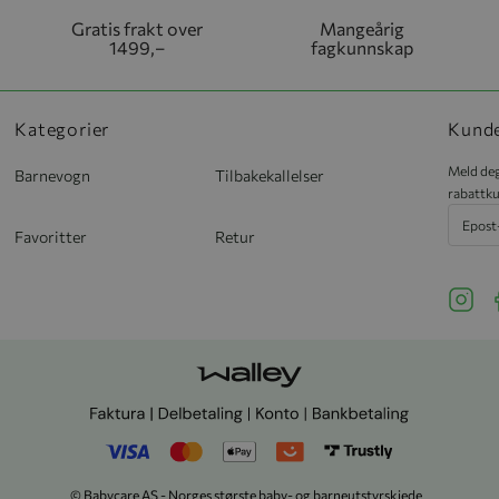
Gratis frakt over
Mangeårig
1499,–
fagkunnskap
Kategorier
Kund
Meld deg
Barnevogn
Tilbakekallelser
rabattku
Favoritter
Retur
See ou
S
© Babycare AS - Norges største baby- og barneutstyrskjede