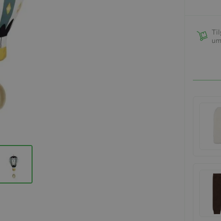
Til
um