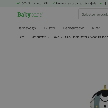
100% Norsk nettbutikk
Norges største babyutstyrskjede
Kjø
Søk
Barnevogn
Bilstol
Barneutstyr
Klær
Hjem
Barneutstyr
Sove
Uro, Elodie Details, Moon Balloon,
Hopp til slutten av bildegalleriet