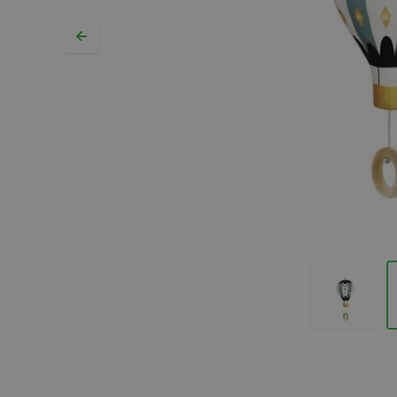
Hopp til begynnelsen av bildegalleriet