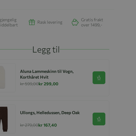
gjengelig
Gratis frakt
Rask levering
iddelbart
over 1499,-
Legg til
Aluna Lammeskinn til Vogn,
Korthåret Hvit
Se produkt
kr 599,00
kr 299,00
Ullongs, Helledussen, Deep Oak
Se produkt
kr 279,00
kr 167,40