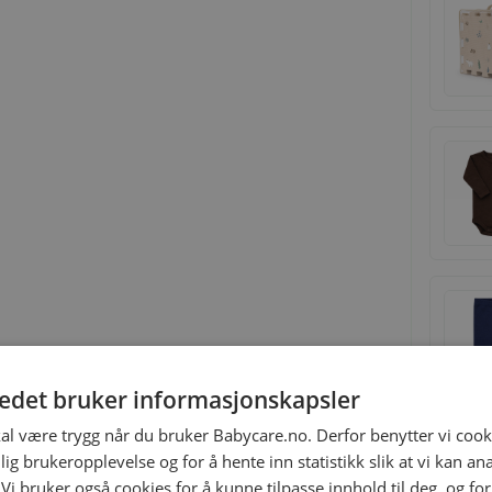
tedet bruker informasjonskapsler
kal være trygg når du bruker Babycare.no. Derfor benytter vi cooki
lig brukeropplevelse og for å hente inn statistikk slik at vi kan a
 Vi bruker også cookies for å kunne tilpasse innhold til deg, og fo