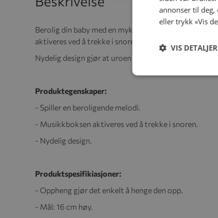
Beskrivelse
annonser til deg,
eller trykk «Vis d
Berolig din baby med en myk og melodisk nattasang.
aktiveres ved å trekke i snoren.
VIS DETALJER
Nydelig design gjør at uroen blir en naturlig del av i
Produktegenskaper:
- Spiller en beroligende melodi.
- Musikkboksen aktiveres ved å trekke i snoren.
- Nydelig design.
Produktspesifikiasjoner:
- Oppheng gjør det enkelt å henge den opp.
- Mål: 16 cm høy.