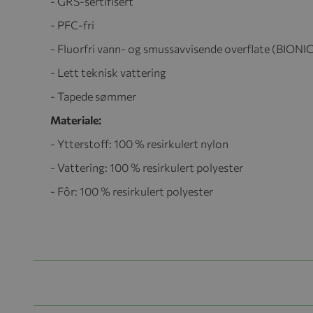
- GRS-sertifisert
- PFC-fri
- Fluorfri vann- og smussavvisende overflate (BIONI
- Lett teknisk vattering
- Tapede sømmer
Materiale:
- Ytterstoff: 100 % resirkulert nylon
- Vattering: 100 % resirkulert polyester
- Fôr: 100 % resirkulert polyester