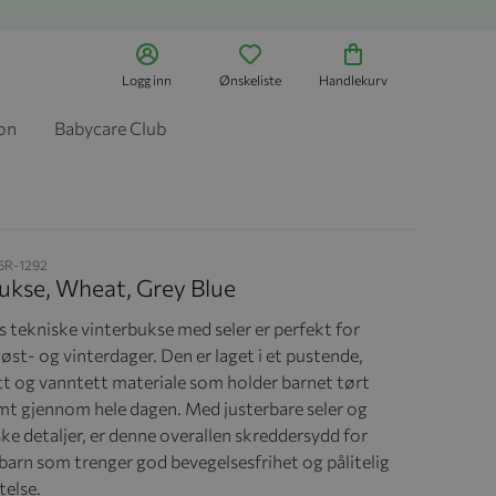
Logg inn
Ønskeliste
Handlekurv
jon
Babycare Club
6R-1292
ukse, Wheat, Grey Blue
 tekniske vinterbukse med seler er perfekt for
øst- og vinterdager. Den er laget i et pustende,
tt og vanntett materiale som holder barnet tørt
mt gjennom hele dagen. Med justerbare seler og
ke detaljer, er denne overallen skreddersydd for
 barn som trenger god bevegelsesfrihet og pålitelig
telse.