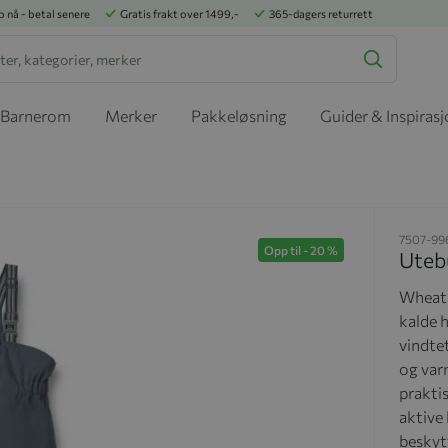
p nå - betal senere
Gratis frakt over 1499,-
365-dagers returrett
Barnerom
Merker
Pakkeløsning
Guider & Inspiras
7507-99
Opp til
-
20
%
Uteb
Wheats
kalde h
vindte
og var
praktis
aktive
beskyt