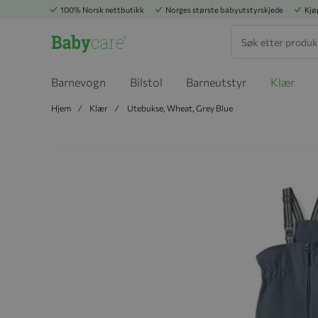
100% Norsk nettbutikk
Norges største babyutstyrskjede
Kjø
Søk
Barnevogn
Bilstol
Barneutstyr
Klær
Hjem
Klær
Utebukse, Wheat, Grey Blue
Hopp til slutten av bildegalleriet