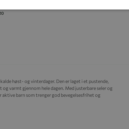
dress, Wheat, Laffa, Grey Blue
20
kalde høst- og vinterdager. Den er laget i et pustende,
rt og varmt gjennom hele dagen. Med justerbare seler og
or aktive barn som trenger god bevegelsesfrihet og