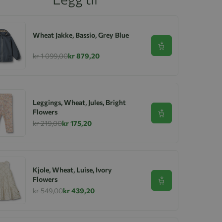
Wheat Jakke, Bassio, Grey Blue
Se produkt
kr 1 099,00
kr 879,20
Leggings, Wheat, Jules, Bright
Flowers
Se produkt
kr 219,00
kr 175,20
Kjole, Wheat, Luise, Ivory
Flowers
Se produkt
kr 549,00
kr 439,20