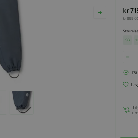
kr 71
kr 899,0
Størrels
98
1
På
Leg
Til
um