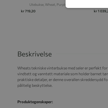
Utebukse, Wheat, Purple Stone
Vinter
kr 719,20
kr 1 039,
Beskrivelse
Wheats tekniske vinterbukse med seler er perfekt for 
vindtett og vanntett materiale som holder barnet tø
praktiske detaljer, er denne overallen skreddersydd f
pålitelig beskyttelse.
Produktegenskaper: