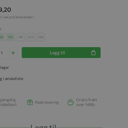
9,20
0
(veil.pris leverandør)
e
04
110
116
122
128
Legg til
 lager
g i ønskeliste
gjengelig
Gratis frakt
Rask levering
iddelbart
over 1499,-
Legg til