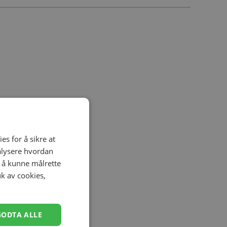
es for å sikre at
nalysere hvordan
r å kunne målrette
uk av cookies,
GODTA ALLE