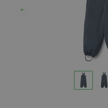
Hopp til begynnelsen av bildegalleriet