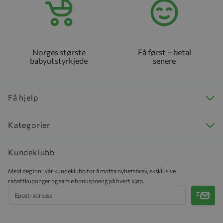
Norges største
Få først – betal
babyutstyrkjede
senere
Få hjelp
Kategorier
Kundeklubb
Meld deg inn i vår kundeklubb for å motta nyhetsbrev, eksklusive
rabattkuponger og samle bonuspoeng på hvert kjøp.
Meld 