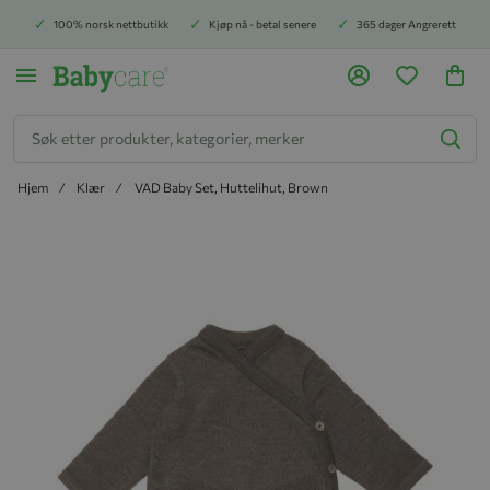
100% norsk nettbutikk
Kjøp nå - betal senere
365 dager Angrerett
Søk
Hjem
Klær
VAD Baby Set, Huttelihut, Brown
Hopp til slutten av bildegalleriet