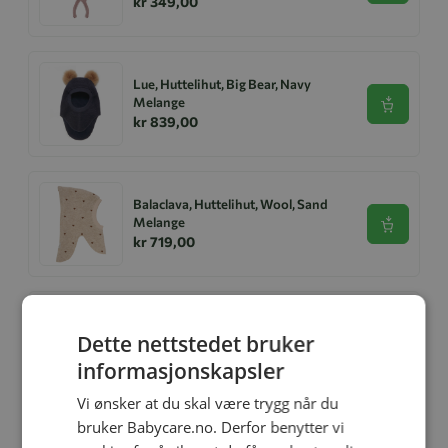
kr 349,00
Lue, Huttelihut, Big Bear, Navy
Melange
Se produk
kr 839,00
Balaclava, Huttelihut, Wool, Sand
Melange
Se produk
kr 719,00
Ullsokker, Huttelihut, Mahogany
Dette nettstedet bruker
Rose
Se produk
kr 319,00
informasjonskapsler
Vi ønsker at du skal være trygg når du
bruker Babycare.no. Derfor benytter vi
Balaclava, Huttelihut, Wool Teddy,