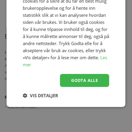
cookies for å sikre at du får en best mulig
Cobblestone
Se produk
brukeropplevelse og for å hente inn
kr 519,00
statistikk slik at vi kan analysere hvordan
siden vår brukes. Vi bruker også cookies
for å kunne tilpasse innhold til deg, og for
Beskrivelse
å kunne målrette annonser til deg, også på
andre nettsteder. Trykk Godta elle for å
akseptere vår bruk av cookies, eller trykk
Huttelihut omslagsgenser og bukse er håndlaget med omhu og
«Vis detaljer» for å lese mer om dette.
Les
kjærlighet, og er laget av høykvalitets merinoull som føles utrolig
mer
myk mot huden. Den lette og pustende ullen holder barnet ditt
varmt på kjølige dager og kjøligere på varme dager, noe som gjør
det til det ideelle plagg å bruke hele året.
GODTA ALLE
VIS DETALJER
Produktspesifikasjoner:
- 100% merinoull