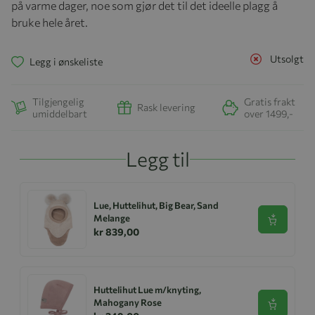
på varme dager, noe som gjør det til det ideelle plagg å
bruke hele året.
Utsolgt
Legg i ønskeliste
Tilgjengelig
Gratis frakt
Rask levering
umiddelbart
over 1499,-
Legg til
Lue, Huttelihut, Big Bear, Sand
Melange
Se produk
kr 839,00
Huttelihut Lue m/knyting,
Mahogany Rose
Se produk