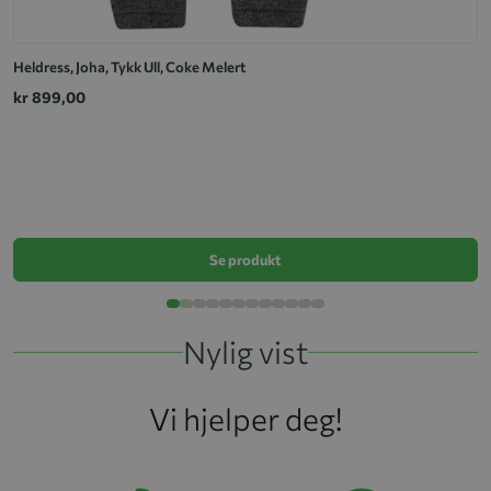
Heldress, Joha, Tykk Ull, Coke Melert
kr 899,00
He
k
Se produkt
Nylig vist
Vi hjelper deg!