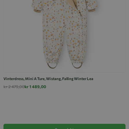
Vinterdress, Mini A Ture, Wistang, Falling Winter Lea
kr 2 479,00
kr 1 489,00
M
k