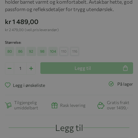
holder barnet varmt og komfortabelt. Avtakbar hette, god
passform og refleksdetaljer for trygg utendørslek.
kr 1 489,00
kr 2 479,00
(veil.pris leverandør)
Størrelse
80
86
92
98
104
110
116
Legg til
På lager
Legg i ønskeliste
Tilgjengelig
Gratis frakt
Rask levering
umiddelbart
over 1499,-
Legg til