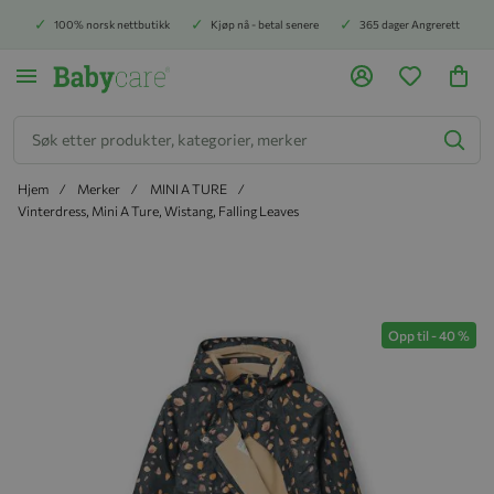
100% norsk nettbutikk
Kjøp nå - betal senere
365 dager Angrerett
Søk
Hjem
Merker
MINI A TURE
Vinterdress, Mini A Ture, Wistang, Falling Leaves
Hopp til slutten av bildegalleriet
Opp til
-
40
%