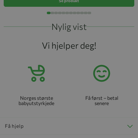
Se produkt
Nylig vist
Vi hjelper deg!
Norges største
Få først – betal
babyutstyrkjede
senere
Få hjelp