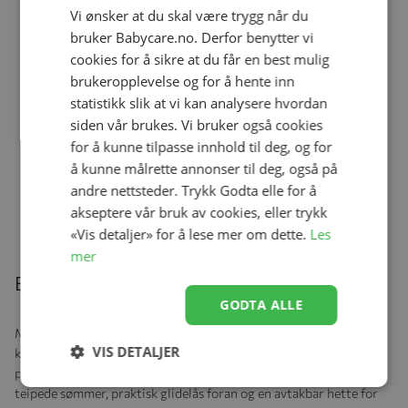
Vi ønsker at du skal være trygg når du
bruker Babycare.no. Derfor benytter vi
cookies for å sikre at du får en best mulig
Mini A Ture Fleecejakke, Cedric
Cinnamon Swirl
brukeropplevelse og for å hente inn
Se produk
kr 949,00
kr 664,30
statistikk slik at vi kan analysere hvordan
siden vår brukes. Vi bruker også cookies
for å kunne tilpasse innhold til deg, og for
å kunne målrette annonser til deg, også på
Mini A Ture Lue, Light grey
andre nettsteder. Trykk Godta elle for å
Se produk
kr 299,00
kr 209,30
akseptere vår bruk av cookies, eller trykk
«Vis detaljer» for å lese mer om dette.
Les
mer
Beskrivelse
GODTA ALLE
MINI A TURE vinterdress i et klassisk og tidløst design som
VIS DETALJER
kombinerer funksjon og kvalitet. Dressen er vindtett, vanntett og
pustende – perfekt for lek og aktivitet ute i vintervær. Den har
teipede sømmer, praktisk glidelås foran og en avtakbar hette for