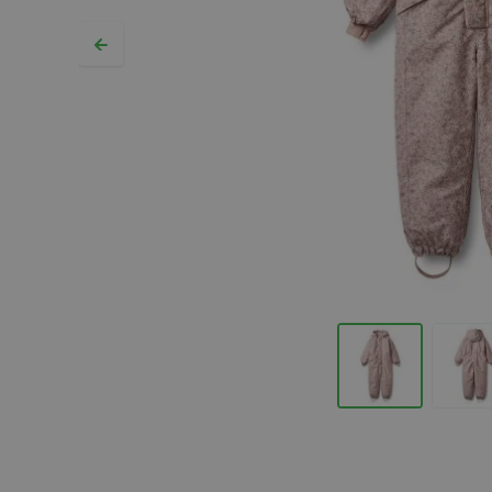
Hopp til begynnelsen av bildegalleriet