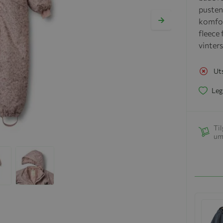
pusten
komfor
fleece
vinter
Ut
Leg
Til
um