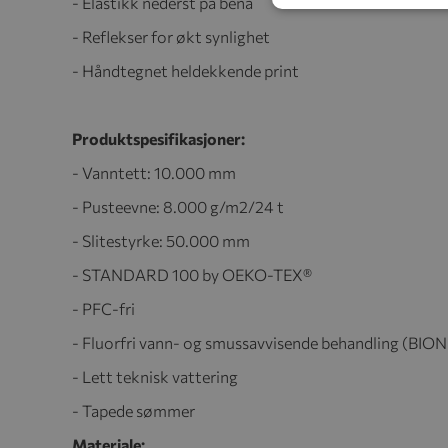
- Elastikk nederst på bena
- Reflekser for økt synlighet
- Håndtegnet heldekkende print
Produktspesifikasjoner:
- Vanntett: 10.000 mm
- Pusteevne: 8.000 g/m2/24 t
- Slitestyrke: 50.000 mm
- STANDARD 100 by OEKO-TEX®
- PFC-fri
- Fluorfri vann- og smussavvisende behandling (BIO
- Lett teknisk vattering
- Tapede sømmer
Materiale: