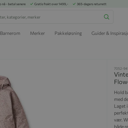
p nå - betal senere
Gratis frakt over 1499,-
365-dagers returrett
Barnerom
Merker
Pakkeløsning
Guider & Inspiras
7052-94
Vinte
Flow
Hold b
med de
Laget i
perfekt
vær. Wh
både re