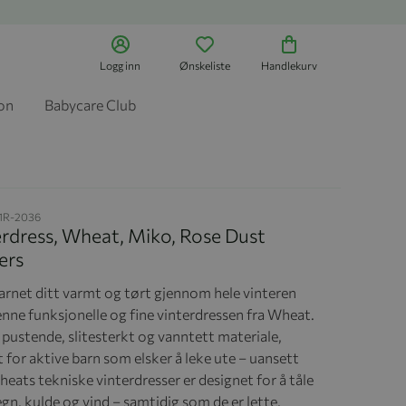
Logg inn
Ønskeliste
Handlekurv
jon
Babycare Club
1R-2036
rdress, Wheat, Miko, Rose Dust
ers
arnet ditt varmt og tørt gjennom hele vinteren
nne funksjonelle og fine vinterdressen fra Wheat.
 pustende, slitesterkt og vanntett materiale,
 for aktive barn som elsker å leke ute – uansett
eats tekniske vinterdresser er designet for å tåle
gn, kulde og vind – samtidig som de er lette,