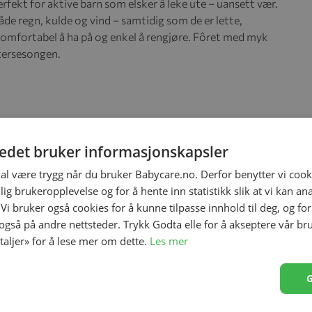
erfekt for aktive barn som elsker å leke ute – uansett vær.
åde regn, kulde og vind – samtidig som de er lette,
omfortabel å ha på og enkel å rengjøre. Fôret med myk
tersesongen.
tedet bruker informasjonskapsler
kal være trygg når du bruker Babycare.no. Derfor benytter vi cooki
lig brukeropplevelse og for å hente inn statistikk slik at vi kan a
 Vi bruker også cookies for å kunne tilpasse innhold til deg, og fo
 også på andre nettsteder. Trykk Godta elle for å akseptere vår br
etaljer» for å lese mer om dette.
Les mer