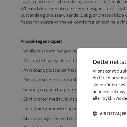
Laget i pustende, slitesterkt og vanntett materiale, p
Wheats tekniske vinterdresser er designet for å tåle b
pustende og smussavvisende. Det gjør dressen både k
fleece for ekstra varme og komfort gjennom hele vin
Produktegenskaper:
- Vanlig passform for god bevegelighet
- Myk og behagelig fleecefôr
Dette netts
- Avtakbar og justerbar hette
Vi ønsker at du s
du får en best mu
- Elastiske seler for ekstra støtte
siden vår brukes.
- Snøring i ryggen for perfekt passform
annonser til deg,
eller trykk «Vis d
- Skrålommer med trykknapper
- Justerbare gummistropper under føttene
VIS DETALJER
- Stormmansjetter med elastikk i ermene