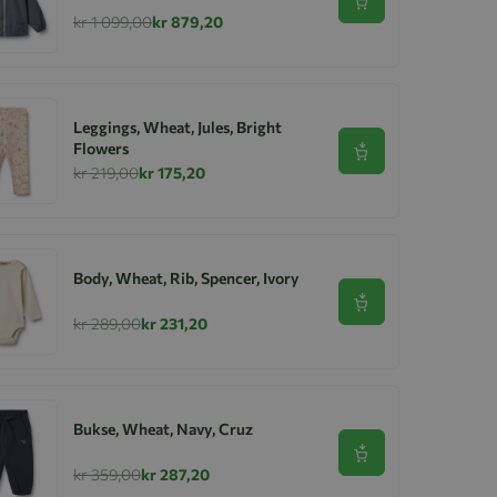
Se produkt
kr 1 099,00
kr 879,20
Leggings, Wheat, Jules, Bright
Flowers
Se produkt
kr 219,00
kr 175,20
Body, Wheat, Rib, Spencer, Ivory
Se produkt
kr 289,00
kr 231,20
Bukse, Wheat, Navy, Cruz
Se produkt
kr 359,00
kr 287,20