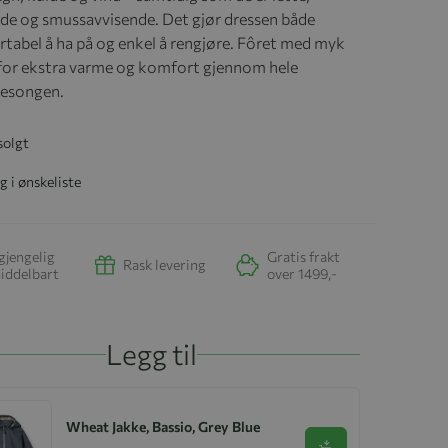
de og smussavvisende. Det gjør dressen både
tabel å ha på og enkel å rengjøre. Fôret med myk
 for ekstra varme og komfort gjennom hele
sesongen.
solgt
g i ønskeliste
gjengelig
Gratis frakt
Rask levering
iddelbart
over 1499,-
Legg til
Wheat Jakke, Bassio, Grey Blue