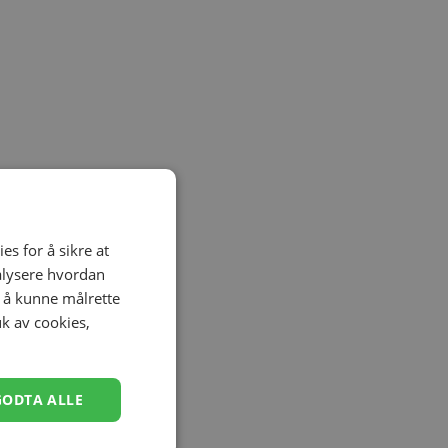
es for å sikre at
nalysere hvordan
r å kunne målrette
uk av cookies,
GODTA ALLE