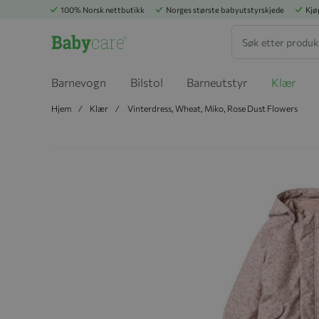
100% Norsk nettbutikk
Norges største babyutstyrskjede
Kjø
Søk
Barnevogn
Bilstol
Barneutstyr
Klær
Hjem
Klær
Vinterdress, Wheat, Miko, Rose Dust Flowers
Hopp til slutten av bildegalleriet