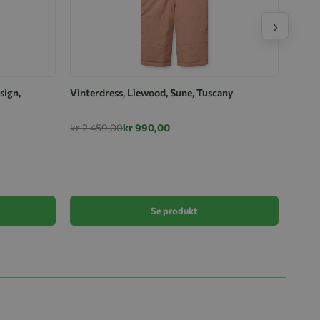
›
sign,
Vinterdress, Liewood, Sune, Tuscany
kr 2 459,00
kr 990,00
Vinte
kr 2 
Se produkt