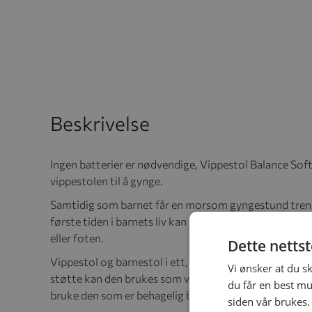
Beskrivelse
Ingen batterier er nødvendige, Vippestol Balance Soft 
vippestolen til å gynge.
Samtidig som barnet får en morsom gyngestund trene
første tiden i barnets liv kan du vugge henne eller ha
eller foten.
Dette netts
Vippestol og barnestol i ett, kan brures opp til toårsa
Vi ønsker at du s
støtte kan den brukes som vippestol. Når barnet har l
du får en best mu
bruke den som er behagelig barnestol.
siden vår brukes.