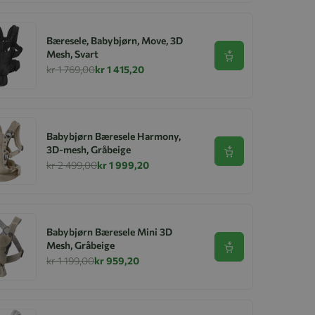
Bæresele, Babybjørn, Move, 3D
Mesh, Svart
Se produkt
kr 1 769,00
kr 1 415,20
Babybjørn Bæresele Harmony,
3D-mesh, Gråbeige
Se produkt
kr 2 499,00
kr 1 999,20
Babybjørn Bæresele Mini 3D
Mesh, Gråbeige
Se produkt
kr 1 199,00
kr 959,20