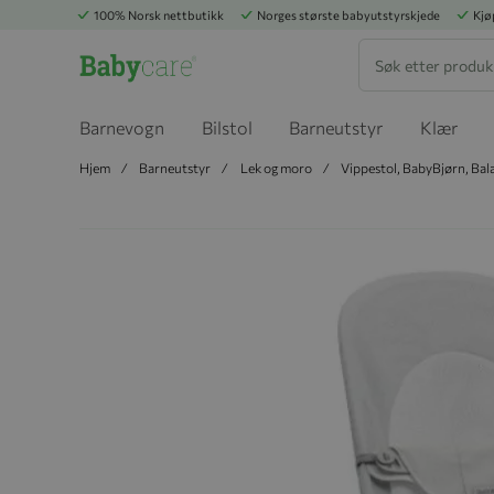
100% Norsk nettbutikk
Norges største babyutstyrskjede
Kjø
Søk
Barnevogn
Bilstol
Barneutstyr
Klær
Hjem
Barneutstyr
Lek og moro
Vippestol, BabyBjørn, Bal
Hopp til slutten av bildegalleriet