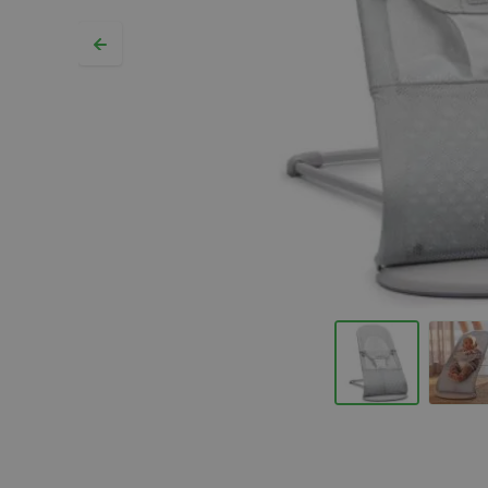
Hopp til begynnelsen av bildegalleriet