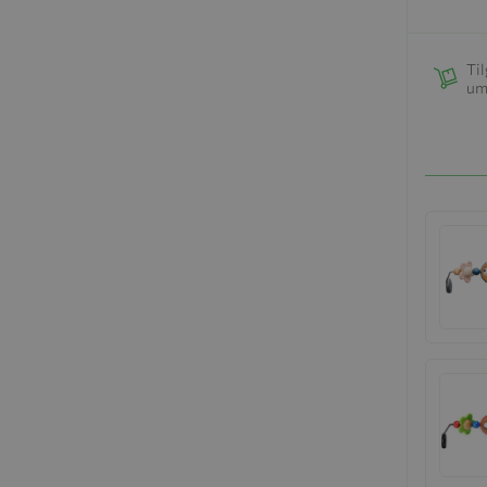
Til
um