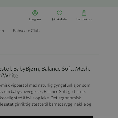
Logg inn
Ønskeliste
Handlekurv
jon
Babycare Club
A
stol, BabyBjørn, Balance Soft, Mesh,
er/White
misk vippestol med naturlig gyngefunksjon som
av din babys bevegelser, Balance Soft gir barnet
 koselig sted å hvile og leke. Det ergonomisk
 setet gir riktig støtte til barnets rygg, nakke og