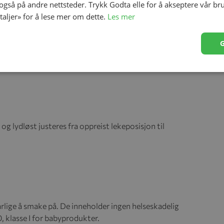
 også på andre nettsteder. Trykk Godta elle for å akseptere vår br
misk utformet og gir barnet ditt riktig støtte for hode
etaljer» for å lese mer om dette.
Les mer
pp og fordeler vekten jevnt, dette gir god støtte og er
viklet muskulatur. Stoffet er svært enkelt å ta av, fjern
tivet.
 og lydløst justeres fra oppreist lekeposisjon til
arlige å smake på. De inneholder ingen helseskadelig
, klasse I for babyprodukter.