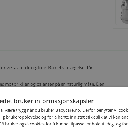
drives av ren lekeglede. Barnets bevegelser får
s motorikken og balansen på en naturlig måte. Den
n til ro ved å gynge forsiktig på vippestolen med hånden
tedet bruker informasjonskapsler
lderen. Fra nyfødt og til barnet kan sitte oppreist uten
kal være trygg når du bruker Babycare.no. Derfor benytter vi cooki
ært seg å gå og sitte selv kan du vende på stoffsetet og
lig brukeropplevelse og for å hente inn statistikk slik at vi kan a
 Vi bruker også cookies for å kunne tilpasse innhold til deg, og fo