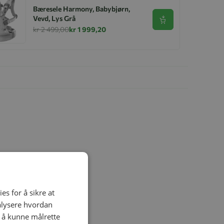
Bæresele Harmony, Babybjørn,
Vevd, Lys Grå
Se produkt
kr 2 499,00
kr 1 999,20
es for å sikre at
nalysere hvordan
r å kunne målrette