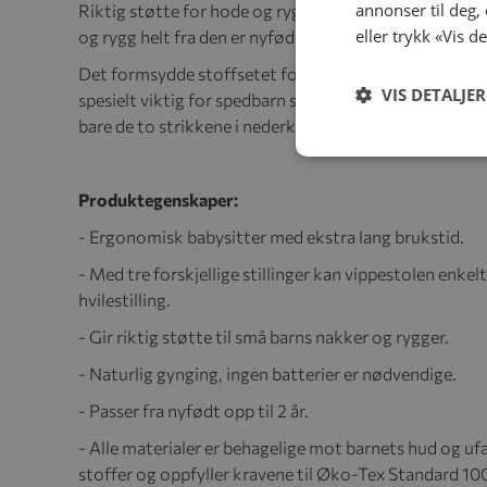
annonser til deg,
Riktig støtte for hode og rygg, vippestolen er ergono
eller trykk «Vis d
og rygg helt fra den er nyfødt.
Det formsydde stoffsetet former seg etter barnets kro
VIS DETALJER
spesielt viktig for spedbarn som ennå ikke har fullt ut
bare de to strikkene i nederkant og dra trekket av sta
Produktegenskaper:
- Ergonomisk babysitter med ekstra lang brukstid.
- Med tre forskjellige stillinger kan vippestolen enkelt
hvilestilling.
- Gir riktig støtte til små barns nakker og rygger.
- Naturlig gynging, ingen batterier er nødvendige.
- Passer fra nyfødt opp til 2 år.
- Alle materialer er behagelige mot barnets hud og uf
stoffer og oppfyller kravene til Øko-Tex Standard 100