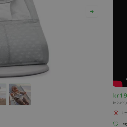
kr 1 
kr 2 499
Ut
Leg