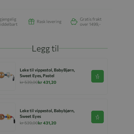
gjengelig
Gratis frakt
Rask levering
iddelbart
over 1499,-
Legg til
Leke til vippestol, BabyBjørn,
Sweet Eyes, Pastel
Se produkt
kr 539,00
kr 431,20
Leke til vippestol, Babybjørn,
Sweet Eyes
Se produkt
kr 539,00
kr 431,20