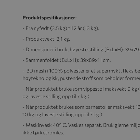
Produktspesifikasjoner:
- Fra nyfødt (3,5 kg) til 2 år (13 kg).
-
Produktvekt: 2,1 kg.
- Dimensjoner i bruk, høyeste stilling (BxLxH): 39x7
- Sammenfoldet (BxLxH): 39x89x11 cm.
- 3D mesh
i 100 % polyester er et supermykt, fleksibe
høyteknologisk, pustende stoff som beholder formen,
- Når produktet bruke som vippestol maksvekt 9 kg (hø
og laveste stilling opp til 7 kg.)
-
Når produktet brukes som barnestol er maksvekt 13 kg
10 kg og laveste stilling opp til 7 kg.)
- Maskinvask 40° C. Vaskes separat. Bruk gjerne mil
ikke tørketromles.