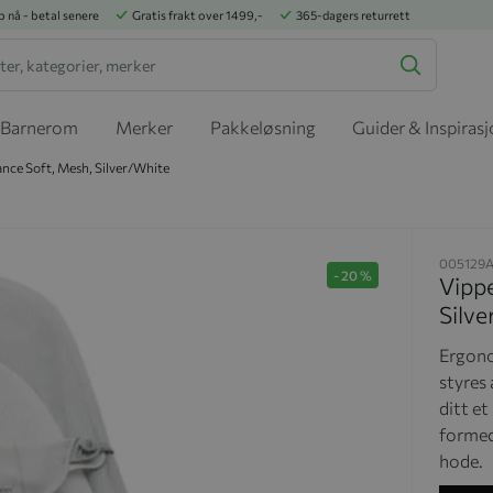
p nå - betal senere
Gratis frakt over 1499,-
365-dagers returrett
Barnerom
Merker
Pakkeløsning
Guider & Inspiras
ance Soft, Mesh, Silver/White
005129
-
20
%
Vippe
Silv
Ergono
styres 
ditt et
formede
hode.