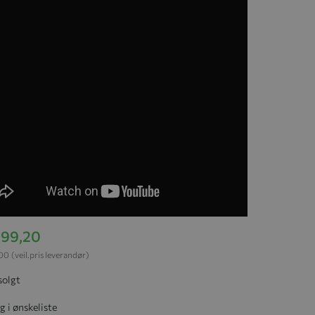
999,20
,00
(veil.pris leverandør)
solgt
g i ønskeliste