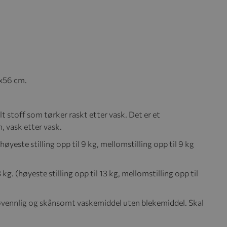
9x56 cm.
lt stoff som tørker raskt etter vask. Det er et
 vask etter vask.
yeste stilling opp til 9 kg, mellomstilling opp til 9 kg
. (høyeste stilling opp til 13 kg, mellomstilling opp til
jøvennlig og skånsomt vaskemiddel uten blekemiddel. Skal