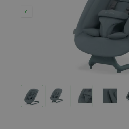
Hopp til begynnelsen av bildegalleriet