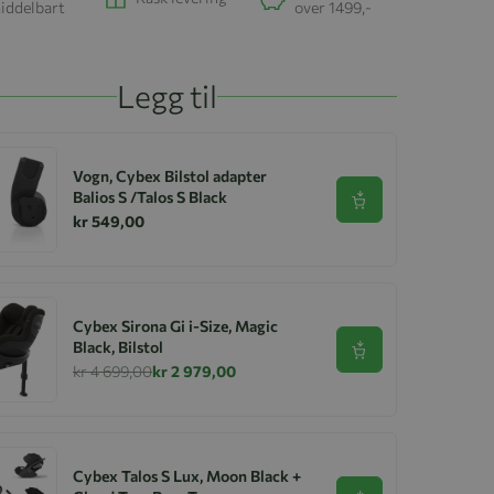
iddelbart
over 1499,-
Legg til
Vogn, Cybex Bilstol adapter
Balios S /Talos S Black
Se produkt
kr 549,00
Cybex Sirona Gi i-Size, Magic
Black, Bilstol
Se produkt
kr 4 699,00
kr 2 979,00
Cybex Talos S Lux, Moon Black +