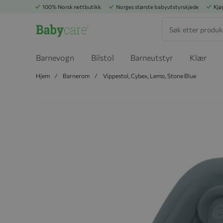
100% Norsk nettbutikk
Norges største babyutstyrskjede
Kjø
Søk
Barnevogn
Bilstol
Barneutstyr
Klær
Hjem
Barnerom
Vippestol, Cybex, Lemo, Stone Blue
Hopp til slutten av bildegalleriet