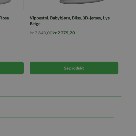
 Rosa
Vippestol, Babybjørn, Bliss, 3D-jersey, Lys
Beige
kr 2 849,00
kr 2 279,20
Vippes
kr 2 
Se produkt