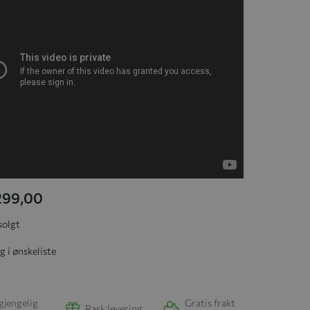
 299,00
solgt
g i ønskeliste
gjengelig
Gratis frakt
Rask levering