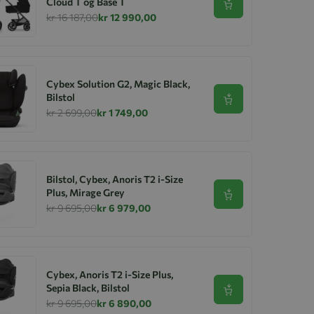
Cloud T og Base T
Se produkt
kr 16 187,00
kr 12 990,00
Cybex Solution G2, Magic Black,
Bilstol
Se produkt
kr 2 699,00
kr 1 749,00
Bilstol, Cybex, Anoris T2 i-Size
Plus, Mirage Grey
Se produkt
kr 9 695,00
kr 6 979,00
Cybex, Anoris T2 i-Size Plus,
Sepia Black, Bilstol
Se produkt
kr 9 695,00
kr 6 890,00