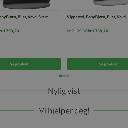
abyBjørn, Bliss, Vevd, Svart
Vippestol, BabyBjørn, Bliss, Vevd,
kr 1 759,20
kr 2 199,00
kr 1 759,20
Se produkt
Se produkt
Nylig vist
Vi hjelper deg!