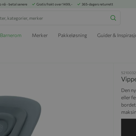
p nå - betal senere
Gratis frakt over 1499,-
365-dagers returrett
Barnerom
Merker
Pakkeløsning
Guider & Inspiras
5210032
Vippe
Den ny
eller f
bordet 
maksim