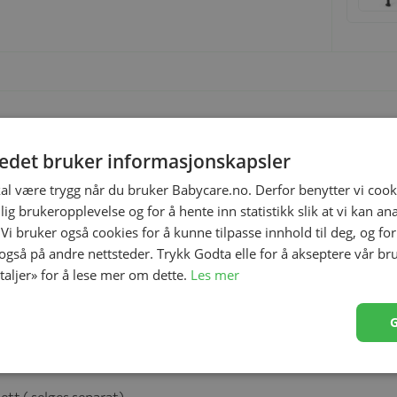
kerhet og ergonomisk komfort for babyens første
tedet bruker informasjonskapsler
re det enkle ett-klikk-systemet. Demontering for
e stoff sørger for at babyen ikke blir for varm.
kal være trygg når du bruker Babycare.no. Derfor benytter vi cooki
lig brukeropplevelse og for å hente inn statistikk slik at vi kan a
 Vi bruker også cookies for å kunne tilpasse innhold til deg, og fo
 også på andre nettsteder. Trykk Godta elle for å akseptere vår br
etaljer» for å lese mer om dette.
Les mer
kts selesystem
system
ssystem Enkelt oppsettsystem
tt ( selges separat)