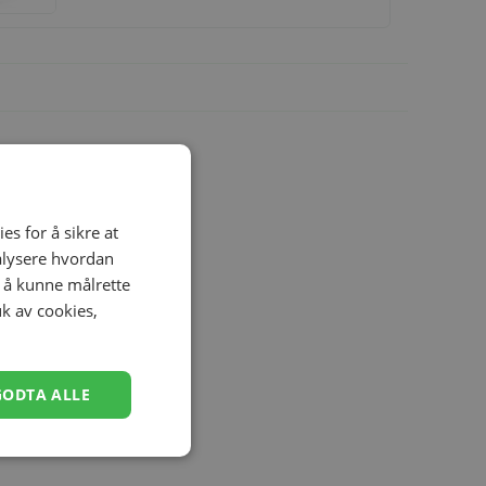
es for å sikre at
nalysere hvordan
r å kunne målrette
uk av cookies,
GODTA ALLE