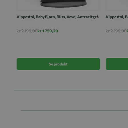
Vippestol, BabyBjørn, Bliss, Vevd, Antracitgrå
Vippestol, B
kr 2 199,00
kr 1 759,20
kr 2 199,00
Se produkt