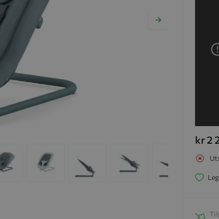
kr 2
Ut
Leg
Til