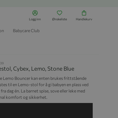
Logg inn
Ønskeliste
Handlekurv
jon
Babycare Club
39
stol, Cybex, Lemo, Stone Blue
e Lemo Bouncer kan enten brukes frittstående
estes til en Lemo-stol for å gi babyen en plass ved
fra dag én. La barnet spise, sove eller leke med
al komfort og sikkerhet.