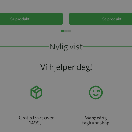
Se produkt
Se produkt
Nylig vist
Vi hjelper deg!
Gratis frakt over
Mangeårig
1499,–
fagkunnskap