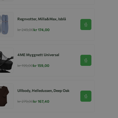
Regnvotter, Milla&Max, Isblå
Se produkt
kr 249,00
kr 174,00
4ME Myggnett Universal
Se produkt
kr 199,00
kr 159,00
Ullbody, Helledussen, Deep Oak
Se produkt
kr 279,00
kr 167,40