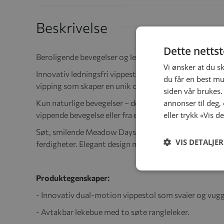
Beskrivelse
Dette netts
Beroligende bevegelser og lekende vipping inspirert a
Vi ønsker at du s
Innovativ ledningsfri vippestol som tilbyr den perfe
du får en best mu
vipping som skaper en unik opplevelse som omslutter b
siden vår brukes.
Kun naturlige bevegelser – den homogene, kontinuerli
annonser til deg,
vippende bevegelse eller fra en foreldres hånd som svai
eller trykk «Vis d
Søt, smilende Meadow Days karakter vil underholde b
VIS DETALJER
ferdigheter. Elegant design med et mykt polstret sete
Produktegenskaper:
- Innovativ dual-motion vippestol som svaier og vugg
- Avtakbar lekebue med to søte rangleleker.