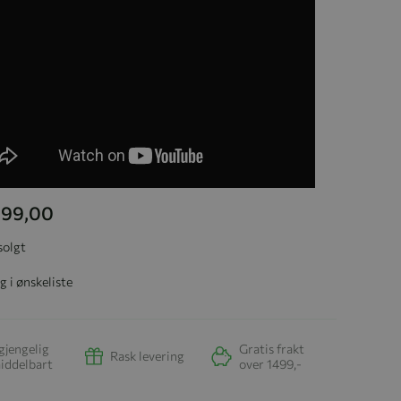
 699,00
solgt
g i ønskeliste
gjengelig
Gratis frakt
Rask levering
iddelbart
over 1499,-