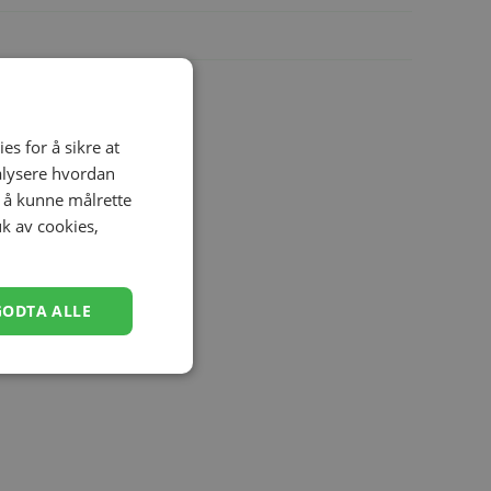
es for å sikre at
nalysere hvordan
r å kunne målrette
uk av cookies,
GODTA ALLE