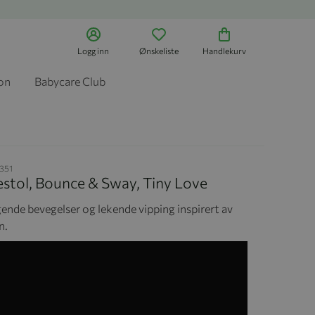
Logg inn
Ønskeliste
Handlekurv
jon
Babycare Club
351
estol, Bounce & Sway, Tiny Love
gende bevegelser og lekende vipping inspirert av
n.