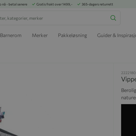
p nå - betal senere
Gratis frakt over 1499,-
365-dagers returrett
Barnerom
Merker
Pakkeløsning
Guider & Inspiras
2222180
Vipp
Beroli
nature