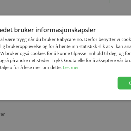
tedet bruker informasjonskapsler
v naturen.
kal være trygg når du bruker Babycare.no. Derfor benytter vi cooki
kte kombinasjonen av beroligende svai og underholdende
lig brukeropplevelse og for å hente inn statistikk slik at vi kan a
abyen i et naturlig miljø.
 Vi bruker også cookies for å kunne tilpasse innhold til deg, og fo
ge bevegelsen blir skapt enten av babyens naturlige
 også på andre nettsteder. Trykk Godta elle for å akseptere vår br
er eller vipper stolen.
etaljer» for å lese mer om dette.
Les mer
abyen og oppmuntrer de små til å øve sin finmotoriske
 som er lett å vaske og rask å montere.
er.