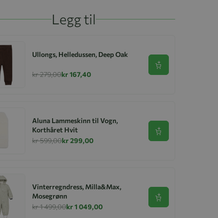
Legg til
Ullongs, Helledussen, Deep Oak
Se produkt
kr 279,00
kr 167,40
Aluna Lammeskinn til Vogn,
Korthåret Hvit
Se produkt
kr 599,00
kr 299,00
Vinterregndress, Milla&Max,
Mosegrønn
Se produkt
kr 1 499,00
kr 1 049,00