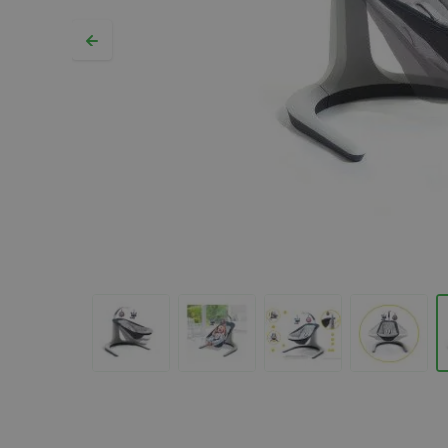
Hopp til begynnelsen av bildegalleriet