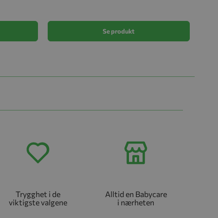
kr 99
Se produkt
Trygghet i de
Alltid en Babycare
viktigste valgene
i nærheten