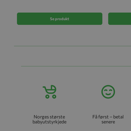
Se produkt
Norges største
Få først – betal
babyutstyrkjede
senere