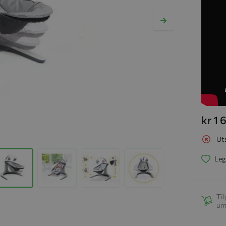
kr 1
Ut
Leg
Til
um