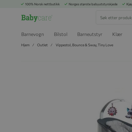
100% Norsk nettbutikk
Norges største babyutstyrskjede
Kjø
Søk
Barnevogn
Bilstol
Barneutstyr
Klær
Hjem
Outlet
Vippestol, Bounce & Sway, Tiny Love
Hopp til slutten av bildegalleriet