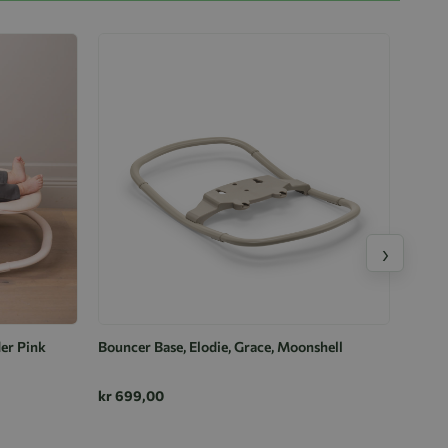
›
der Pink
Bouncer Base, Elodie, Grace, Moonshell
kr 699,00
4ME V