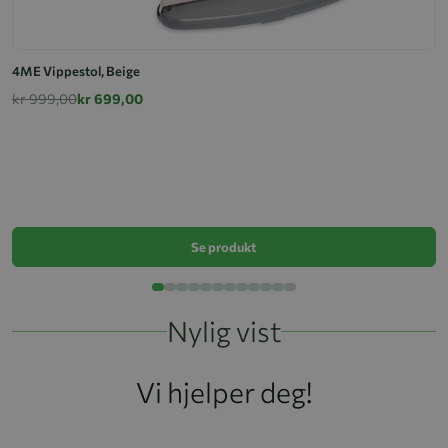
4ME Vippestol, Beige
kr 999,00
kr 699,00
4
k
Se produkt
Nylig vist
Vi hjelper deg!