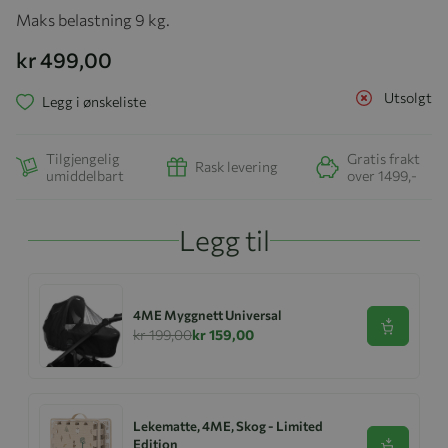
Maks belastning 9 kg.
kr 499,00
Utsolgt
Legg i ønskeliste
Tilgjengelig
Gratis frakt
Rask levering
umiddelbart
over 1499,-
Legg til
4ME Myggnett Universal
Se produk
kr 199,00
kr 159,00
Lekematte, 4ME, Skog - Limited
Edition