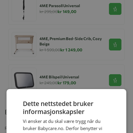
4ME Parasoll Universal
Se produk
kr 299,00
kr 149,00
4ME, Premium Bed-Side Crib, Cozy
Beige
Se produk
kr 1 599,00
kr 1 249,00
4ME Bilspeil Universal
Se produk
kr 249,00
kr 179,00
Dette nettstedet bruker
informasjonskapsler
Beskrivelse
Vi ønsker at du skal være trygg når du
bruker Babycare.no. Derfor benytter vi
Praktisk og komfortabel vippestol fra 4ME med vuggefunksjon,