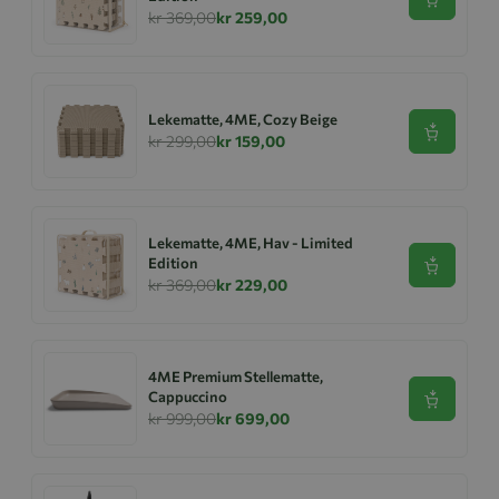
Se produk
kr 369,00
kr 259,00
Lekematte, 4ME, Cozy Beige
Se produk
kr 299,00
kr 159,00
Lekematte, 4ME, Hav - Limited
Edition
Se produk
kr 369,00
kr 229,00
4ME Premium Stellematte,
Cappuccino
Se produk
kr 999,00
kr 699,00