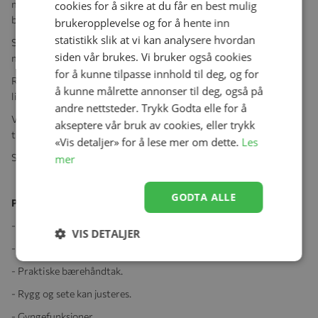
myk og avtakbar hodepute, sikkerhetssele og praktisk
cookies for å sikre at du får en best mulig
bærehåndtak.
brukeropplevelse og for å hente inn
statistikk slik at vi kan analysere hvordan
Støtteben kan felles ned for å låse gyngefunksjonen. Lekebøyle
siden vår brukes. Vi bruker også cookies
med tre leker medfølger.
for å kunne tilpasse innhold til deg, og for
Ryggen og setet kan justeres i flere stillinger, inkludert full
å kunne målrette annonser til deg, også på
liggestilling.
andre nettsteder. Trykk Godta elle for å
Vippestolen kan legges sammen slik at den er enklere å lagre eller
akseptere vår bruk av cookies, eller trykk
transportere.
«Vis detaljer» for å lese mer om dette.
Les
Skal kun brukes under tilsyn av voksne.
mer
GODTA ALLE
Produktegenskaper:
- Avtakbar hodepute.
VIS DETALJER
- Sikkerhetssele.
- Praktiske bærehåndtak.
- Rygg og sete kan justeres.
- Gyngefunksjoner.