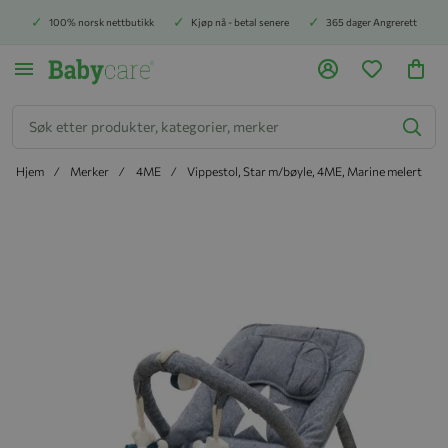
100% norsk nettbutikk
Kjøp nå - betal senere
365 dager Angrerett
Søk
Hjem
Merker
4ME
Vippestol, Star m/bøyle, 4ME, Marine melert
Hopp til slutten av bildegalleriet