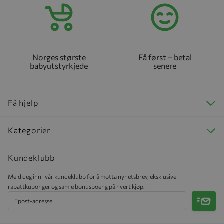
Norges største
Få først – betal
babyutstyrkjede
senere
Få hjelp
Kategorier
Kundeklubb
Meld deg inn i vår kundeklubb for å motta nyhetsbrev, eksklusive
rabattkuponger og samle bonuspoeng på hvert kjøp.
Meld 