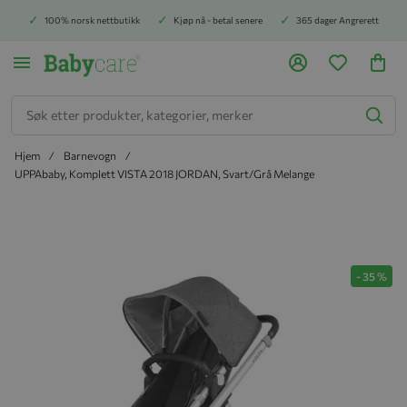
100% norsk nettbutikk
Kjøp nå - betal senere
365 dager Angrerett
Søk
Hjem
Barnevogn
UPPAbaby, Komplett VISTA 2018 JORDAN, Svart/Grå Melange
Hopp til slutten av bildegalleriet
-
35
%