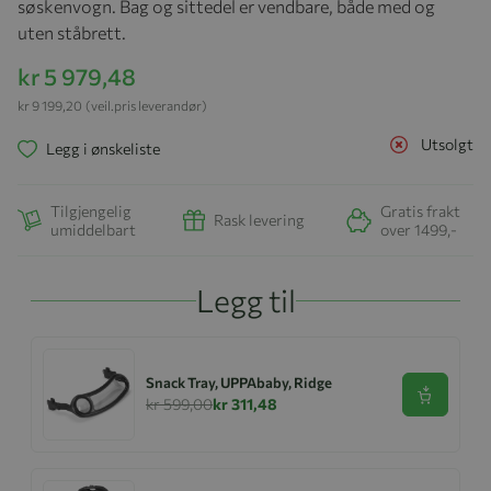
søskenvogn. Bag og sittedel er vendbare, både med og
uten ståbrett.
kr 5 979,48
kr 9 199,20
(veil.pris leverandør)
Utsolgt
Legg i ønskeliste
Tilgjengelig
Gratis frakt
Rask levering
umiddelbart
over 1499,-
Legg til
Snack Tray, UPPAbaby, Ridge
Se produk
kr 599,00
kr 311,48