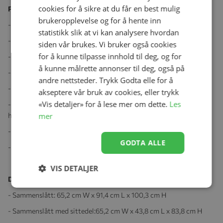
cookies for å sikre at du får en best mulig
Produktegenskaper:
brukeropplevelse og for å hente inn
- Chassis med ett-trinns sammenleggbar.
statistikk slik at vi kan analysere hvordan
- Punkteringsfrie hjul
siden vår brukes. Vi bruker også cookies
for å kunne tilpasse innhold til deg, og for
- Støtdempende fjæring foran og bak
å kunne målrette annonser til deg, også på
- Luftventilerende bunni liggedelen
andre nettsteder. Trykk Godta elle for å
- Solskjerm med UV-50
akseptere vår bruk av cookies, eller trykk
«Vis detaljer» for å lese mer om dette.
Les
- Lett chassis i aluminium med magnesiumpulverlakkert for best
mer
holdbarhet
- Teleskopisk håndtak som er justert med etthåndsgrep
GODTA ALLE
- Regntrekk og myggnett
VIS DETALJER
Dimensjoner:
- Sammenslått: 65,2 cm W x 91,4 cm L x 100,3 cm H
- Sammenslått med sittedel:65,2 cm W x 43,8 cm L x 83,8 cm H