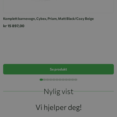
Komplett barnevogn, Cybex, Priam, Matt Black/Cozy Beige
kr 15 897,00
E
k
Se produkt
Nylig vist
Vi hjelper deg!