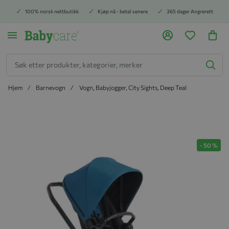
100% norsk nettbutikk
Kjøp nå - betal senere
365 dager Angrerett
Søk
Hjem
Barnevogn
Vogn, Babyjogger, City Sights, Deep Teal
Hopp til slutten av bildegalleriet
-
50
%