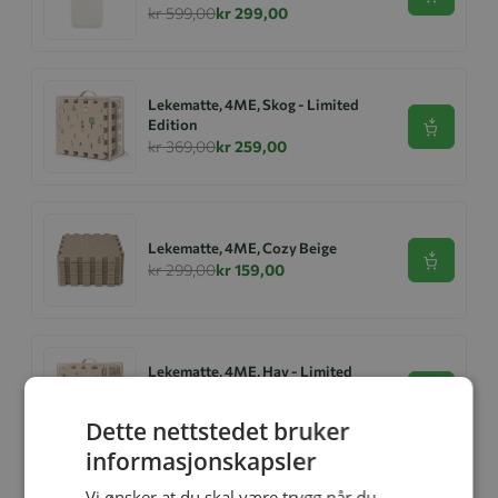
Se produk
kr 599,00
kr 299,00
Lekematte, 4ME, Skog - Limited
Edition
Se produk
kr 369,00
kr 259,00
Lekematte, 4ME, Cozy Beige
Se produk
kr 299,00
kr 159,00
Lekematte, 4ME, Hav - Limited
Edition
Se produk
kr 369,00
kr 229,00
Dette nettstedet bruker
informasjonskapsler
Vi ønsker at du skal være trygg når du