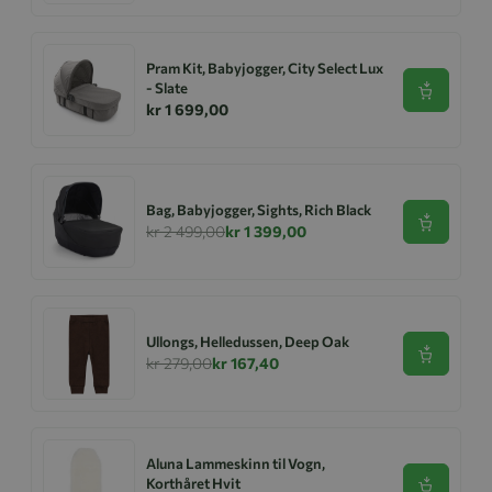
Pram Kit, Babyjogger, City Select Lux
- Slate
Se produk
kr 1 699,00
Bag, Babyjogger, Sights, Rich Black
Se produk
kr 2 499,00
kr 1 399,00
Ullongs, Helledussen, Deep Oak
Se produk
kr 279,00
kr 167,40
Aluna Lammeskinn til Vogn,
Korthåret Hvit