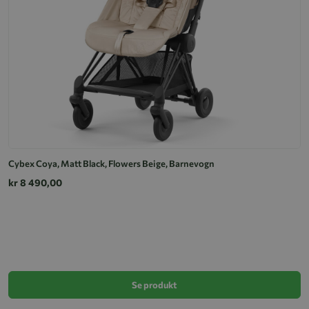
Cybex Coya, Matt Black, Flowers Beige, Barnevogn
kr 8 490,00
T
k
Se produkt