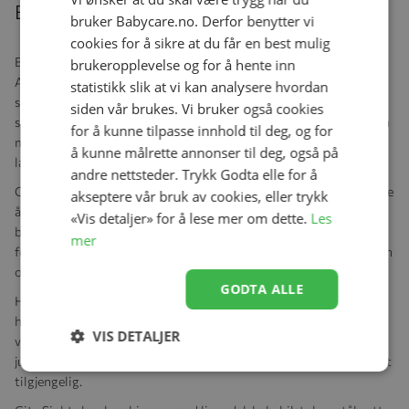
Beskrivelse
bruker Babycare.no. Derfor benytter vi
cookies for å sikre at du får en best mulig
Baby Jogger City Sights har vunnet den prestisjetunge Red Dot
brukeropplevelse og for å hente inn
Award: Product Design 2022. Det er en lettkjørt vogn som har
statistikk slik at vi kan analysere hvordan
svingbare forhjul med behagelig fjæring. En allsidig kompakt vogn
siden vår brukes. Vi bruker også cookies
som fungerer godt på de fleste underlag. Den brettes lett sammen
for å kunne tilpasse innhold til deg, og for
med en hånd og tar ikke mye plass i f.eks. bilen eller når du skal
å kunne målrette annonser til deg, også på
lagre den.
andre nettsteder. Trykk Godta elle for å
City Sights har et ergonomisk og vendbart sete slik at du kan velge
akseptere vår bruk av cookies, eller trykk
å ha det lille barnet vendt mot deg, for så å snu det forover når de
«Vis detaljer» for å lese mer om dette.
Les
blir litt mer interessert i verden rundt seg. Kalesjen kan enkelt
mer
forlenges ved å åpne en glidelås. Detaljer i mesh gir god ventilasjon
og selvfølgelig er alt materiale UV 50+.
GODTA ALLE
Håndtaket er av teleskopmodell og justerbart i høyden for å passe
hele familien. Både håndtaket og den medfølgende bøylen har
VIS DETALJER
veganske skinndetaljer som gir en luksuriøs følelse. Fotstøtten er
justerbar for god komfort og handlekurven er både romslig og lett
tilgjengelig.