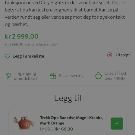
funksjonene ved City Sights er det vendbare setet. Dette
betyr at du kan justere vognen slik at barnet kan se på
verden rundt seg eller vende seg mot deg for øyekontakt
og nærhet.
kr 2 999,00
kr 5 999,00
(veil.pris leverandør)
Utsolgt
Legg i ønskeliste
Tilgjengelig
Gratis frakt
Rask levering
umiddelbart
over 1499,-
Legg til
Trekk Opp Badedyr, Magni, Krabbe,
Mørk Orange
Se produk
kr 99,00
kr 69,30