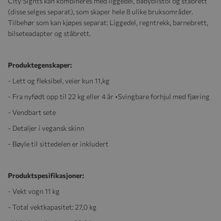
City Sights kan kombineres med liggedel, babybilstol og ståbrett
(disse selges separat), som skaper hele 8 ulike bruksområder.
Tilbehør som kan kjøpes separat: Liggedel, regntrekk, barnebrett,
bilseteadapter og ståbrett.
Produktegenskaper:
- Lett og fleksibel, veier kun 11,kg
- Fra nyfødt opp til 22 kg eller 4 år •Svingbare forhjul med fjæring
- Vendbart sete
- Detaljer i vegansk skinn
- Bøyle til sittedelen er inkludert
Produktspesifikasjoner:
- Vekt vogn 11 kg
-
Total vektkapasitet
: 27,0 kg