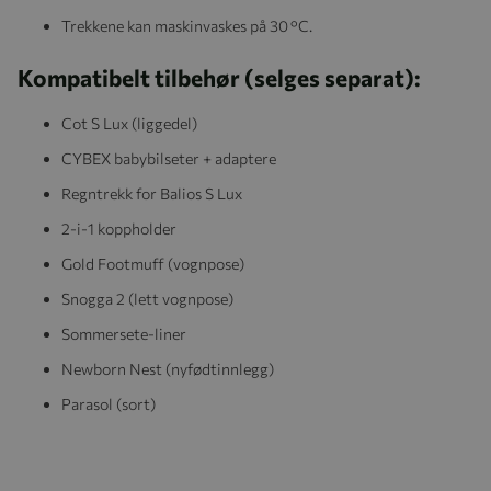
Trekkene kan maskinvaskes på 30 °C.
Kompatibelt tilbehør (selges separat):
Cot S Lux (liggedel)
CYBEX babybilseter + adaptere
Regntrekk for Balios S Lux
2-i-1 koppholder
Gold Footmuff (vognpose)
Snogga 2 (lett vognpose)
Sommersete-liner
Newborn Nest (nyfødtinnlegg)
Parasol (sort)