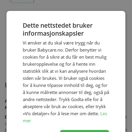
Cybex Balios S Lux, Almond
Dette nettstedet bruker
Beige, Komplett barnevogn
informasjonskapsler
kr 6 990,00
kr 8 598,00
Vi ønsker at du skal være trygg når du
bruker Babycare.no. Derfor benytter vi
cookies for å sikre at du får en best mulig
brukeropplevelse og for å hente inn
statistikk slik at vi kan analysere hvordan
siden vår brukes. Vi bruker også cookies
Beskrivelse
for å kunne tilpasse innhold til deg, og for
å kunne målrette annonser til deg, også på
andre nettsteder. Trykk Godta elle for å
Aldersgruppe:
Fra nyfødt til ca. 4 år
akseptere vår bruk av cookies, eller trykk
Maks vekt:
22 kg
«Vis detaljer» for å lese mer om dette.
Les
Designet for bylivet
, gir Cybex Balios S Lux deg trygghet, komfort
mer
og fleksibilitet i en moderne hverdag. Den er laget for å takle alt
bymiljøet har å by på – med god støtdemping, ergonomisk komfort