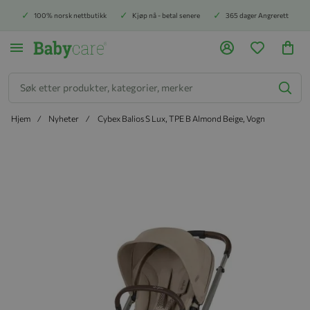
100% norsk nettbutikk
Kjøp nå - betal senere
365 dager Angrerett
Søk
Hjem
Nyheter
Cybex Balios S Lux, TPE B Almond Beige, Vogn
Hopp til slutten av bildegalleriet