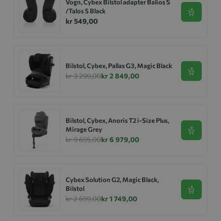
Vogn, Cybex Bilstol adapter Balios S
/Talos S Black
Se produk
kr 549,00
Bilstol, Cybex, Pallas G3, Magic Black
Se produk
kr 3 299,00
kr 2 849,00
Bilstol, Cybex, Anoris T2 i-Size Plus,
Mirage Grey
Se produk
kr 9 695,00
kr 6 979,00
Cybex Solution G2, Magic Black,
Bilstol
Se produk
kr 2 699,00
kr 1 749,00