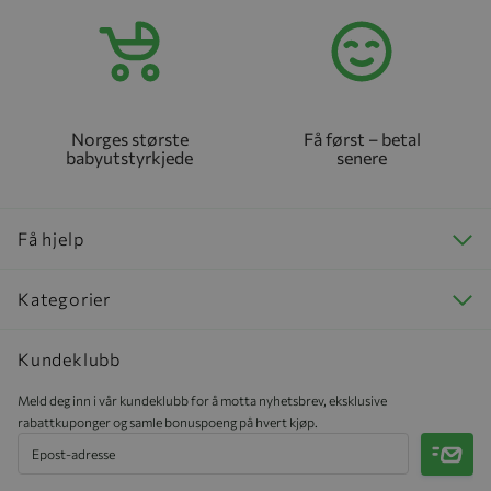
Norges største
Få først – betal
babyutstyrkjede
senere
Få hjelp
Kategorier
Kundeklubb
Meld deg inn i vår kundeklubb for å motta nyhetsbrev, eksklusive
rabattkuponger og samle bonuspoeng på hvert kjøp.
Meld 