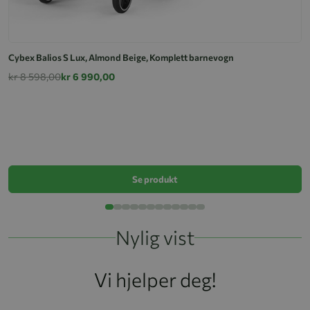
Cybex Balios S Lux, Almond Beige, Komplett barnevogn
kr 8 598,00
kr 6 990,00
C
k
Se produkt
Nylig vist
Vi hjelper deg!