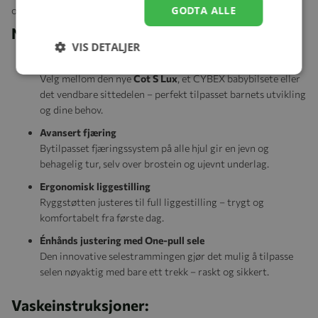
GODTA ALLE
og smarte løsninger fra første trilletur.
Nøkkelfunksjoner:
VIS DETALJER
3-i-1 reisesystem
Velg mellom den nye
Cot S Lux
, et CYBEX babybilsete eller
det vendbare sittedelen – perfekt tilpasset barnets utvikling
og dine behov.
Avansert fjæring
Bytilpasset fjæringssystem på alle hjul gir en jevn og
behagelig tur, selv over brostein og ujevnt underlag.
Ergonomisk liggestilling
Ryggstøtten justeres til full liggestilling – trygt og
komfortabelt fra første dag.
Énhånds justering med One-pull sele
Den innovative selestrammingen gjør det mulig å tilpasse
selen nøyaktig med bare ett trekk – raskt og sikkert.
Vaskeinstruksjoner: