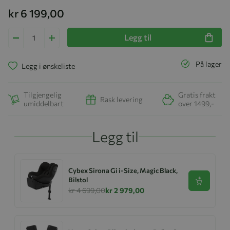
kr 6 199,00
Legg til
På lager
Legg i ønskeliste
Tilgjengelig
Gratis frakt
Rask levering
umiddelbart
over 1499,-
Legg til
Cybex Sirona Gi i-Size, Magic Black,
Bilstol
Se produk
kr 4 699,00
kr 2 979,00