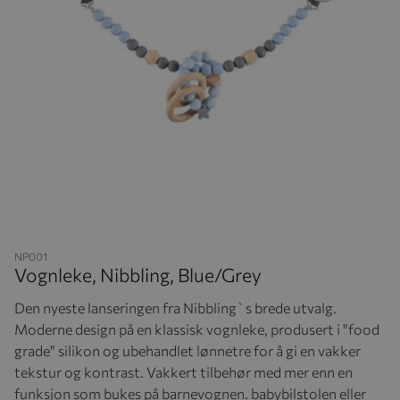
Hopp til begynnelsen av bildegalleriet
NP001
Vognleke, Nibbling, Blue/Grey
Den nyeste lanseringen fra Nibbling`s brede utvalg.
Moderne design på en klassisk vognleke, produsert i "food
grade" silikon og ubehandlet lønnetre for å gi en vakker
tekstur og kontrast. Vakkert tilbehør med mer enn en
funksjon som bukes på barnevognen. babybilstolen eller