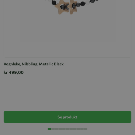
Vognleke, Nibbling, Metallic Black
kr 499,00
V
k
Se produkt