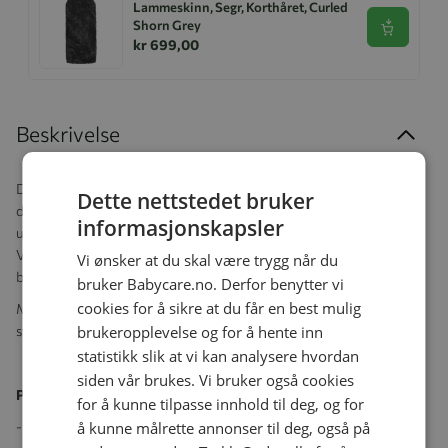
Lammeskinn, Segr, Korthåret, Curled
Shorn Grey
Se produk
kr 699,00
Beskrivelse
Den nyeste lanseringen fra Nibbling`s brede utvalg. Moderne
Dette nettstedet bruker
design på en klassisk vognleke, produsert i "food grade" silikon og
informasjonskapsler
ubehandlet lønnetre for å gi en vakker tekstur og kontrast.
Vakkert tilbehør med mer enn en funksjon som bukes på
Vi ønsker at du skal være trygg når du
barnevognen. babybilstolen eller Moseskurven.
bruker Babycare.no. Derfor benytter vi
cookies for å sikre at du får en best mulig
Midtdelen er avtakbar og blir da en rangle/biteleke som vil
brukeropplevelse og for å hente inn
stimulere griperefleksen eller lindre såre gommer.
statistikk slik at vi kan analysere hvordan
siden vår brukes. Vi bruker også cookies
Produktegenskaper:
for å kunne tilpasse innhold til deg, og for
å kunne målrette annonser til deg, også på
- Festes på f.eks. barnevognene, babybilstolen eller Moseskurven.