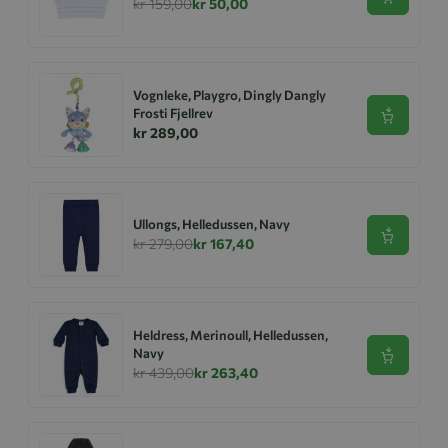
Se produk
kr 159,00
kr 50,00
Vognleke, Playgro, Dingly Dangly
Frosti Fjellrev
Se produk
kr 289,00
Ullongs, Helledussen, Navy
Se produk
kr 279,00
kr 167,40
Heldress, Merinoull, Helledussen,
Navy
Se produk
kr 439,00
kr 263,40