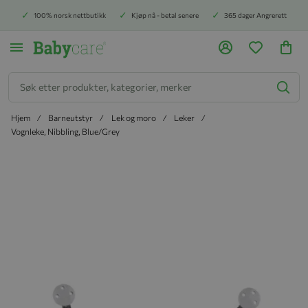
100% norsk nettbutikk
Kjøp nå - betal senere
365 dager Angrerett
Søk
Hjem
Barneutstyr
Lek og moro
Leker
Vognleke, Nibbling, Blue/Grey
Hopp til slutten av bildegalleriet