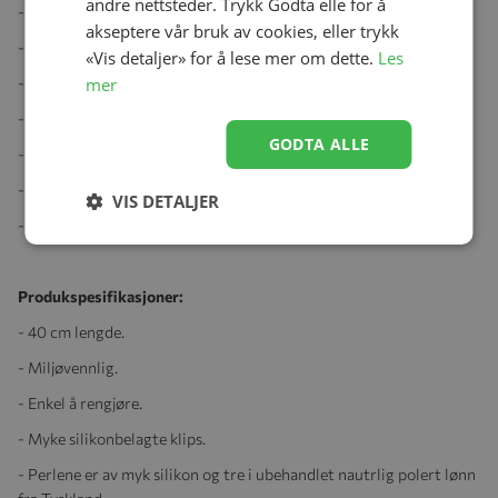
andre nettsteder. Trykk Godta elle for å
- Avtakbar rangle/biteleke.
akseptere vår bruk av cookies, eller trykk
- Koordinerer øye bevegelser.
«Vis detaljer» for å lese mer om dette.
Les
mer
- Lærer griperefleks.
- Lærer finmotoriske ferdigheter, hold og rist.
GODTA ALLE
- Utforsk teksturen med hender, tunger og munn.
- Trygg, ingen små deler.
VIS DETALJER
- Må ikke brukes uten tilsyn av voksne.
Produkspesifikasjoner:
- 40 cm lengde.
- Miljøvennlig.
- Enkel å rengjøre.
- Myke silikonbelagte klips.
- Perlene er av myk silikon og tre i ubehandlet nautrlig polert lønn