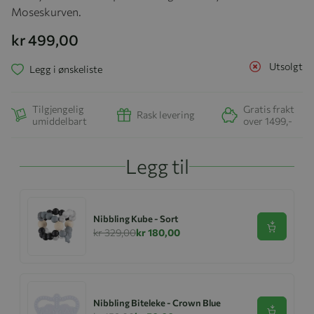
Moseskurven.
kr 499,00
Utsolgt
Legg i ønskeliste
Tilgjengelig
Gratis frakt
Rask levering
umiddelbart
over 1499,-
Legg til
Nibbling Kube - Sort
Se produk
kr 329,00
kr 180,00
Nibbling Biteleke - Crown Blue