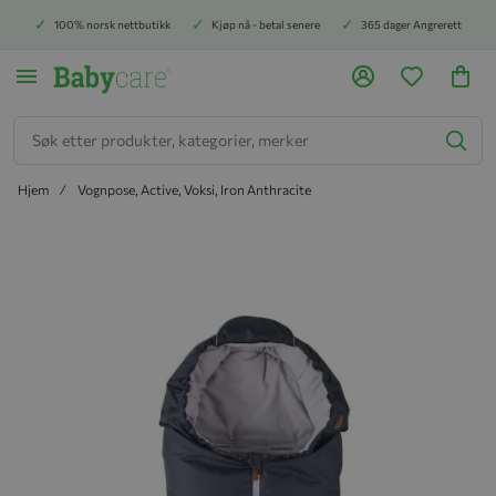
100% norsk nettbutikk
Kjøp nå - betal senere
365 dager Angrerett
Søk
Hjem
Vognpose, Active, Voksi, Iron Anthracite
Hopp til slutten av bildegalleriet