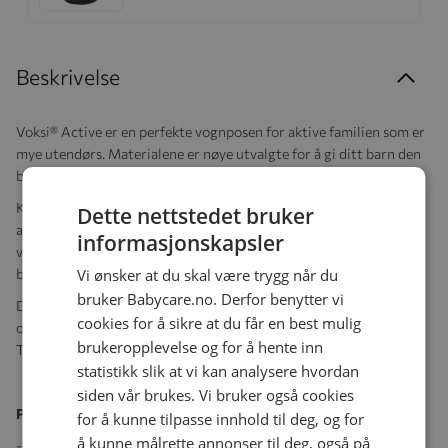
Beskrivelse
Voksi® Active er en perfekte vognposen for aktive familien som er
mye utendørs. Materialene er nøye utvalgte for å gi ditt barn den
beste komfort uansett vær.
Kombinasjonen av ull i bunnen og dun i den øvre delen sørger for
Dette nettstedet bruker
at barnet holdes varm og tørr. Ull puster og har en suveren
informasjonskapsler
ventilerende egenskap og transporterer fuktighet vekk fra
babyens kropp.
Vi ønsker at du skal være trygg når du
bruker Babycare.no. Derfor benytter vi
Dun inneholder mye luft noe som gjør den svært varmeisolerende
cookies for å sikre at du får en best mulig
og gir den evnen til å transportere bort fuktighet raskt.
brukeropplevelse og for å hente inn
Temperaturen holdes derfor stabil.
statistikk slik at vi kan analysere hvordan
siden vår brukes. Vi bruker også cookies
Produktegenkaper:
for å kunne tilpasse innhold til deg, og for
å kunne målrette annonser til deg, også på
- Anbefalt alder 0-3 år uten forlengerdel og ca. 0-6 år med