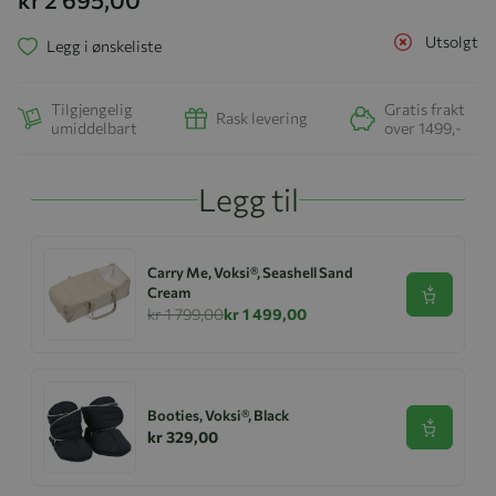
Utsolgt
Legg i ønskeliste
Tilgjengelig
Gratis frakt
Rask levering
umiddelbart
over 1499,-
Legg til
Carry Me, Voksi®, Seashell Sand
Cream
Se produk
kr 1 799,00
kr 1 499,00
Booties, Voksi®, Black
Se produk
kr 329,00