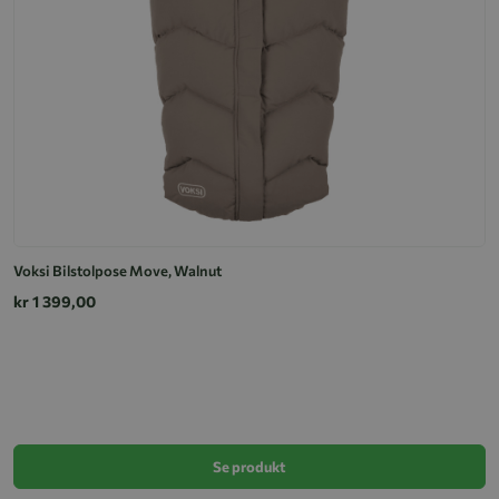
Voksi Bilstolpose Move, Walnut
kr 1 399,00
V
k
Se produkt