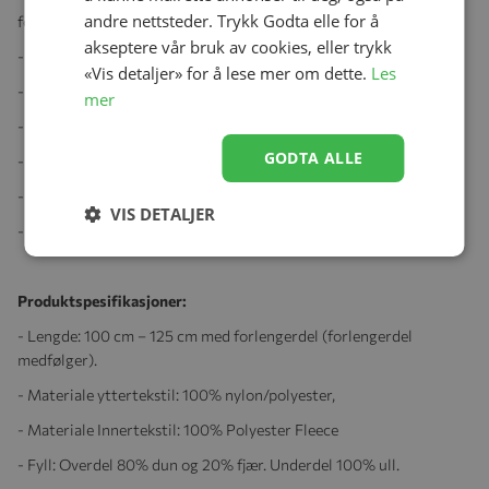
andre nettsteder. Trykk Godta elle for å
forlengerdel.
akseptere vår bruk av cookies, eller trykk
- Antiskli-materiale på undersiden.
«Vis detaljer» for å lese mer om dette.
Les
- Forhåndskuttede hull til vognseler.
mer
- Reflekser for en trygg tur.
GODTA ALLE
- Praktisk, skjult lomme
- Fotenden kan åpnes helt
VIS DETALJER
- Posen er vind- og vannavisende,
Produktspesifikasjoner:
- Lengde: 100 cm – 125 cm med forlengerdel (forlengerdel
medfølger).
- Materiale yttertekstil: 100% nylon/polyester,
- Materiale Innertekstil:
100% Polyester Fleece
- Fyll: Overdel 80% dun og 20% fjær. Underdel 100% ull.