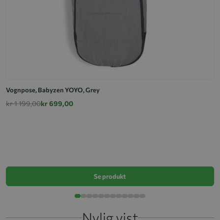
Vognpose, Babyzen YOYO, Grey
kr 1 199,00
kr 699,00
V
k
Se produkt
Nylig vist