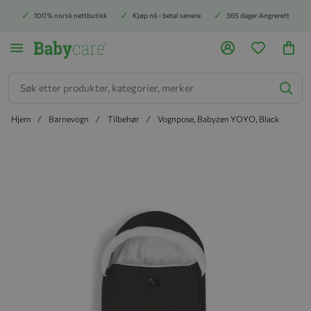
100% norsk nettbutikk
Kjøp nå - betal senere
365 dager Angrerett
Søk
Hjem
Barnevogn
Tilbehør
Vognpose, Babyzen YOYO, Black
Hopp til slutten av bildegalleriet