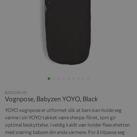
Hopp til begynnelsen av bildegalleriet
BZ10209-05
Vognpose, Babyzen YOYO, Black
YOYO vognpose er utformet slik at barn kan holde seg
varme i sin YOYO takket være sherpa-fôret, som gir
optimal beskyttelse. I veldig kaldt vær holder fleecehetten
med snøring babyen din enda varmere. For å tilpasse seg