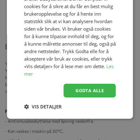
cookies for å sikre at du får en best mulig
4ME Myggnett Universal
brukeropplevelse og for å hente inn
Se produk
kr 199,00
kr 159,00
statistikk slik at vi kan analysere hvordan
siden vår brukes. Vi bruker også cookies
for å kunne tilpasse innhold til deg, og for
å kunne målrette annonser til deg, også på
Beskrivelse
andre nettsteder. Trykk Godta elle for å
akseptere vår bruk av cookies, eller trykk
YOYO vognpose er utformet slik at barn kan holde seg varme i sin
«Vis detaljer» for å lese mer om dette.
Les
YOYO takket være sherpa-fôret, gir YOYO fotpose optimal
mer
beskyttelse. I veldig kaldt vær holder fleecehetten med snøring
babyen din enda varmere. For å tilpasse seg alle årstider er hetten
GODTA ALLE
vendbar og den øvre delen av fotposen er fullt avtagbar.
VIS DETALJER
Produktegenskaper:
- Antismussbeskyttelse med åpning nedenfra.
- Kan vaskes i maskin på 30°C.