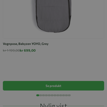
Vognpose, Babyzen YOYO, Grey
kr 1 199,00
kr 699,00
V
k
Se produkt
Nylig vist