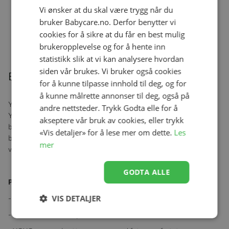
Vi ønsker at du skal være trygg når du
Ullongs, Helledussen, Deep Oak
bruker Babycare.no. Derfor benytter vi
Se produk
kr 279,00
kr 167,40
cookies for å sikre at du får en best mulig
brukeropplevelse og for å hente inn
statistikk slik at vi kan analysere hvordan
siden vår brukes. Vi bruker også cookies
Beskrivelse
for å kunne tilpasse innhold til deg, og for
å kunne målrette annonser til deg, også på
YOYO vognpose er utformet slik at barn kan holde seg varme i sin
andre nettsteder. Trykk Godta elle for å
YOYO takket være sherpa-fôret, gir YOYO fotpose optimal
akseptere vår bruk av cookies, eller trykk
beskyttelse. I veldig kaldt vær holder fleecehetten med snøring
«Vis detaljer» for å lese mer om dette.
Les
babyen din enda varmere. For å tilpasse seg alle årstider er hetten
mer
vendbar og den øvre delen av fotposen er fullt avtagbar.
GODTA ALLE
Produktegenskaper:
VIS DETALJER
- Antismussbeskyttelse med åpning nedenfra.
- Kan vaskes i maskin på 30°C.