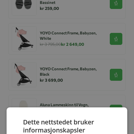
Bassinet
Se produk
kr 259,00
YOYO Connect Frame, Babyzen,
White
Se produk
kr 3 795,00
kr 2 649,00
YOYO Connect Frame, Babyzen,
Black
Se produk
kr 3 699,00
Aluna Lammeskinn til Vogn,
Korthåret Hvit
Se produk
kr 599,00
kr 299,00
Dette nettstedet bruker
informasjonskapsler