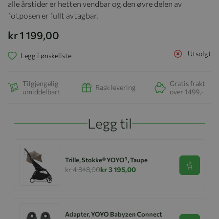
alle årstider er hetten vendbar og den øvre delen av
fotposen er fullt avtagbar.
kr 1 199,00
Utsolgt
Legg i ønskeliste
Tilgjengelig
Gratis frakt
Rask levering
umiddelbart
over 1499,-
Legg til
Trille, Stokke® YOYO³, Taupe
Se produk
kr 4 848,00
kr 3 195,00
Adapter, YOYO Babyzen Connect