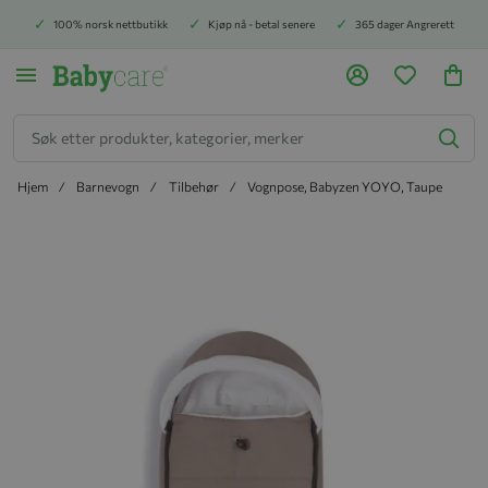
100% norsk nettbutikk
Kjøp nå - betal senere
365 dager Angrerett
Søk
Hjem
Barnevogn
Tilbehør
Vognpose, Babyzen YOYO, Taupe
Hopp til slutten av bildegalleriet