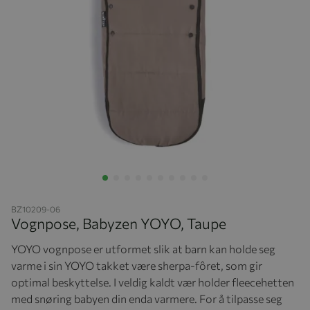
Hopp til begynnelsen av bildegalleriet
BZ10209-06
Vognpose, Babyzen YOYO, Taupe
YOYO vognpose er utformet slik at barn kan holde seg
varme i sin YOYO takket være sherpa-fôret, som gir
optimal beskyttelse. I veldig kaldt vær holder fleecehetten
med snøring babyen din enda varmere. For å tilpasse seg