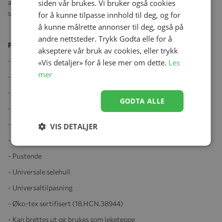
siden vår brukes. Vi bruker også cookies
av bambus. Posen er forlengbar og har dermed lang brukstid. Til
sammen gir dette et mindre miljøavtrykk.
for å kunne tilpasse innhold til deg, og for
å kunne målrette annonser til deg, også på
andre nettsteder. Trykk Godta elle for å
Produktegenskaper:
akseptere vår bruk av cookies, eller trykk
- Perfekt for vår, sommer og høst
«Vis detaljer» for å lese mer om dette.
Les
mer
- Supermyk!
- Resirkulerte materialer
GODTA ALLE
- 100% bomull mot barnet
- Forlengbar
VIS DETALJER
- Vind- og vanntett
- Pustende
- Universale selehull
- Universaltilpasning
- Øko-tex sertifisert (18.HCN.38944)
- Kan brettes ut og brukes som leketeppe