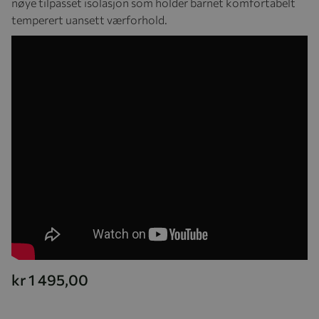
nøye tilpasset isolasjon som holder barnet komfortabelt
temperert uansett værforhold.
kr 1 495,00