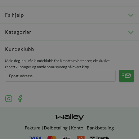
Få hjelp
Kategorier
Kundeklubb
Meld deg inn i vår kundeklubb for å motta nyhetsbrev, eksklusive
rabattkuponger og samle bonuspoeng på hvert kjøp.
Meld 
See our Instagram
See our Facebook