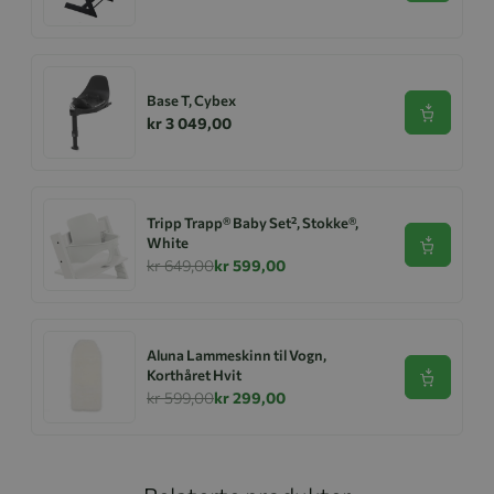
Base T, Cybex
Se produk
kr 3 049,00
Tripp Trapp® Baby Set², Stokke®,
White
Se produk
kr 649,00
kr 599,00
Aluna Lammeskinn til Vogn,
Korthåret Hvit
Se produk
kr 599,00
kr 299,00