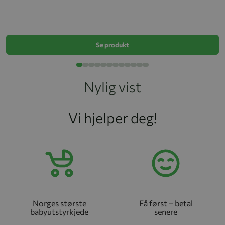
V
k
Se produkt
Nylig vist
Vi hjelper deg!
Norges største
Få først – betal
babyutstyrkjede
senere