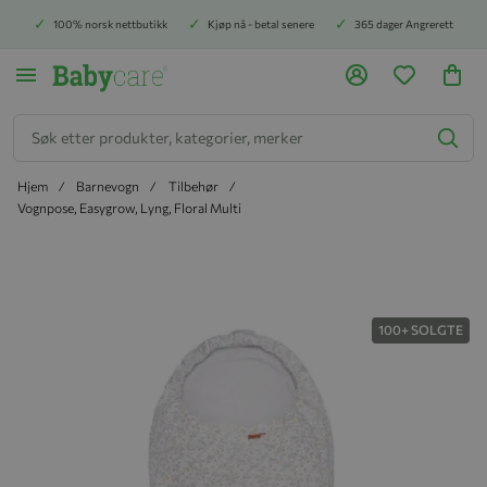
100% norsk nettbutikk
Kjøp nå - betal senere
365 dager Angrerett
Søk
Hjem
Barnevogn
Tilbehør
Vognpose, Easygrow, Lyng, Floral Multi
Hopp til slutten av bildegalleriet
100+ SOLGTE