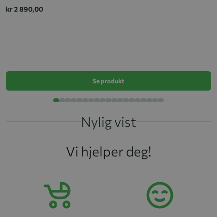
kr 2 890,00
V
k
Se produkt
Nylig vist
Vi hjelper deg!