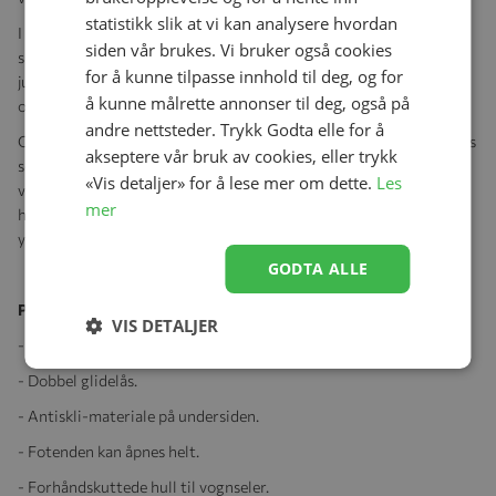
statistikk slik at vi kan analysere hvordan
I tillegg til nøye utvalgte materialer har Premium Natur flere
siden vår brukes. Vi bruker også cookies
smarte løsninge. Blant annet dobbel glidelås som gjør det enkelt å
for å kunne tilpasse innhold til deg, og for
justere vognposen etter været, temperaturen og barnets ønsker
å kunne målrette annonser til deg, også på
og behov. Fotenden kan åpnes for god lufting på mildere dager.
andre nettsteder. Trykk Godta elle for å
Overdelen på vognposen kan enkelt tas av og overdelen kan brukes
akseptere vår bruk av cookies, eller trykk
som et komfortabelt sitteunderlag eller som behagelig underlag i
«Vis detaljer» for å lese mer om dette.
Les
vognen. Antiskli-materiale på undersiden sikrer at vognposen
mer
holdes trygt på plass i vognen, og åpninger for vognens seler gir
ytterligere sikkerhet for barnet.
GODTA ALLE
Produktegenskaper:
VIS DETALJER
- Anbefalt fra 0-1,5 år.
- Dobbel glidelås.
- Antiskli-materiale på undersiden.
- Fotenden kan åpnes helt.
- Forhåndskuttede hull til vognseler.