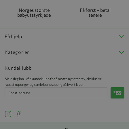
Norges største
Få først – betal
babyutstyrkjede
senere
Få hjelp
Kategorier
Kundeklubb
Meld deg inn i vår kundeklubb for å motta nyhetsbrev, eksklusive
rabattkuponger og samle bonuspoeng på hvert kjøp.
Meld 
See our Instagram
See our Facebook