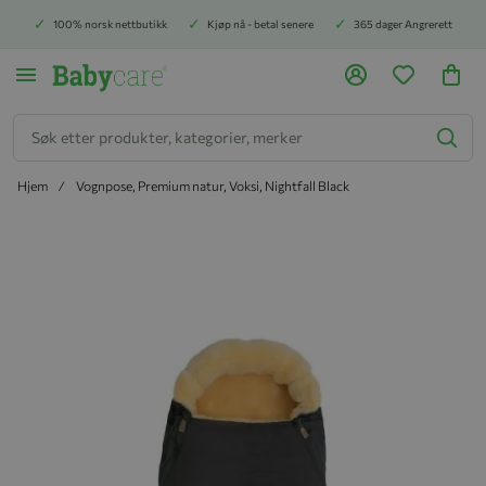
100% norsk nettbutikk
Kjøp nå - betal senere
365 dager Angrerett
Søk
Hjem
Vognpose, Premium natur, Voksi, Nightfall Black
Hopp til slutten av bildegalleriet