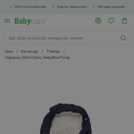
100% norsk nettbutikk
Kjøp nå - betal senere
365 dager Angrerett
Søk
Hjem
Barnevogn
Tilbehør
Vognpose, Voksi Classic, Deep Blue Flying
Hopp til slutten av bildegalleriet