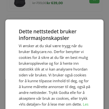
Se produk
kr 799,00
kr 639,00
Booties, Voksi®, Meadow Green
Se produk
kr 329,00
Dette nettstedet bruker
informasjonskapsler
Vi ønsker at du skal være trygg når du
bruker Babycare.no. Derfor benytter vi
Carry Me, Voksi®, Seashell Sand
Cream
cookies for å sikre at du får en best mulig
Se produk
kr 1 799,00
kr 1 499,00
brukeropplevelse og for å hente inn
statistikk slik at vi kan analysere hvordan
siden vår brukes. Vi bruker også cookies
for å kunne tilpasse innhold til deg, og for
Voksi® Carry Me, Walnut-Leaf
å kunne målrette annonser til deg, også på
Se produk
kr 1 799,00
kr 1 499,00
andre nettsteder. Trykk Godta elle for å
akseptere vår bruk av cookies, eller trykk
«Vis detaljer» for å lese mer om dette.
Les