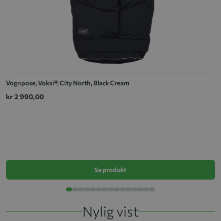
Vognpose, Voksi®, City North, Black Cream
kr 2 990,00
V
k
Se produkt
Nylig vist