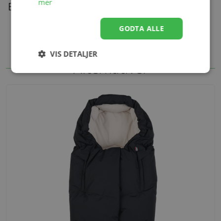
mer
Beskrivelse
GODTA ALLE
VIS DETALJER
Alternativer