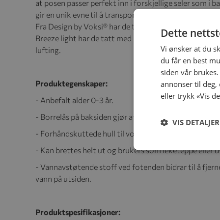
at posen passer perfekt inn i forskjellige seler som i
gir en unik evne til å transportere fuktighet vekk fr
Fra Design by Voksi® har de tatt med funksjonen som g
Dette netts
Breeze light har de tatt med innertrekket i bomullssa
Vi ønsker at du s
lufting.
du får en best mu
siden vår brukes.
Produktegenskaper:
annonser til deg,
eller trykk «Vis d
- Anbefalt alder 0-3 år.
- Borrelås på baksiden gjør at posen passer perfekt til
VIS DETALJER
- Forhåndskuttede hull til vognseler.
- Kan brettes helt ut og brukers som leketeppe eller d
- Vannavstøtende stoff ved fotenden bidrar til å fje
vann på utsiden.
Produktspesifikasjoner: