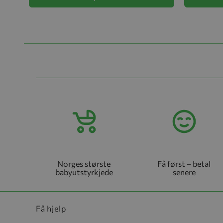
Norges største
Få først – betal
babyutstyrkjede
senere
Få hjelp