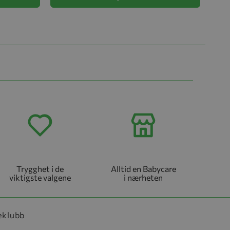
Trygghet i de
Alltid en Babycare
viktigste valgene
i nærheten
eklubb