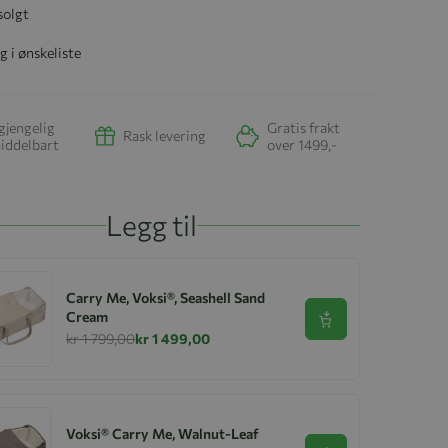
solgt
g i ønskeliste
gjengelig
Gratis frakt
Rask levering
iddelbart
over 1499,-
Legg til
Carry Me, Voksi®, Seashell Sand
Cream
Se produkt
kr 1 799,00
kr 1 499,00
Voksi® Carry Me, Walnut-Leaf