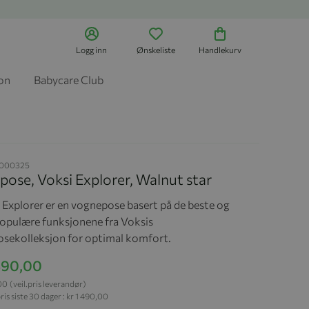
Logg inn
Ønskeliste
Handlekurv
jon
Babycare Club
4000325
ose, Voksi Explorer, Walnut star
 Explorer er en vognepose basert på de beste og
opulære funksjonene fra Voksis
sekolleksjon for optimal komfort.
 490,00
,00
(veil.pris leverandør)
ris siste 30 dager :
kr 1 490,00