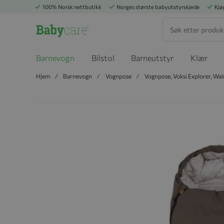
100% Norsk nettbutikk
Norges største babyutstyrskjede
Kjø
Søk
Barnevogn
Bilstol
Barneutstyr
Klær
Hjem
Barnevogn
Vognpose
Vognpose, Voksi Explorer, Wal
Hopp til slutten av bildegalleriet