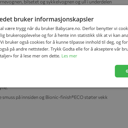
 barnevognen, bilsetet og sykkelvognen og ull i underdelen
a barnets kropp samtidig som temperaturen holdes stabil.
jør det enkelt å brette ned overdelen for å lufte. Og fra
tedet bruker informasjonskapsler
teng og toveis-glidelåsen for å åpne fotenden for bedre
kal være trygg når du bruker Babycare.no. Derfor benytter vi cooki
lig brukeropplevelse og for å hente inn statistikk slik at vi kan a
 Vi bruker også cookies for å kunne tilpasse innhold til deg, og fo
 også på andre nettsteder. Trykk Godta elle for å akseptere vår br
etaljer» for å lese mer om dette.
Les mer
 forskjellige seler i barnevogner, bilseter og sykkelvogner.
yne.
rne smuss på innsiden og Bionic-finish®ECO støter vekk