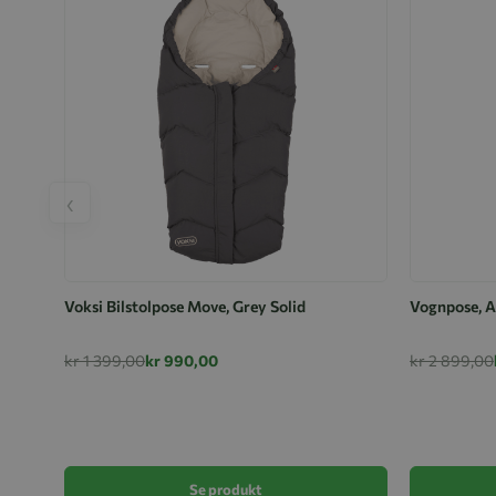
‹
Voksi Bilstolpose Move, Grey Solid
Vognpose, A
kr 1 399,00
kr 990,00
kr 2 899,00
Se produkt