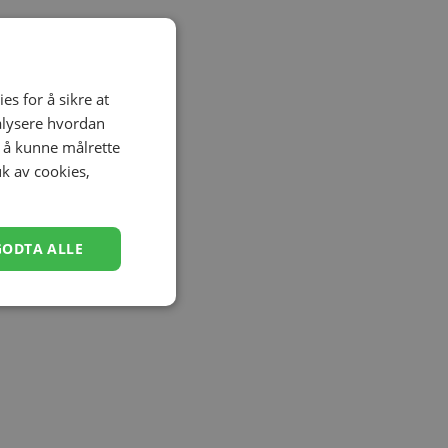
es for å sikre at
nalysere hvordan
r å kunne målrette
uk av cookies,
GODTA ALLE