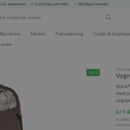
p nå - betal senere
Gratis frakt over 1499,-
365-dagers returrett
Barnerom
Merker
Pakkeløsning
Guider & Inspiras
nut star
707275
-
22
%
Vognp
Voksi®
mest p
vognpo
kr 1
kr 1 899
Laveste p