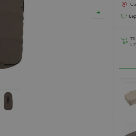
Ut
Leg
Til
um