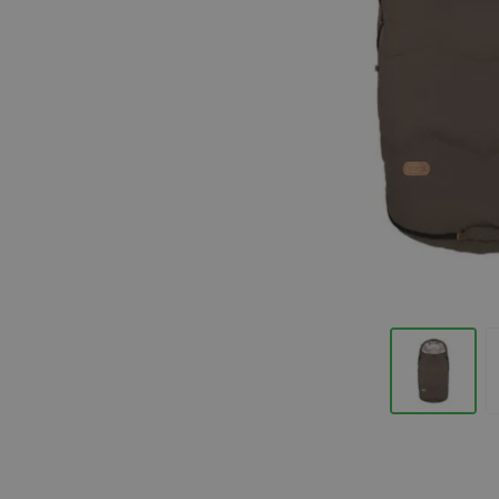
Hopp til begynnelsen av bildegalleriet