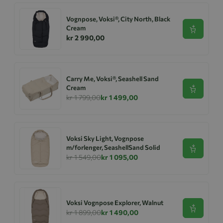
Vognpose, Voksi®, City North, Black
Cream
Se produk
kr 2 990,00
Carry Me, Voksi®, Seashell Sand
Cream
Se produk
kr 1 799,00
kr 1 499,00
Voksi Sky Light, Vognpose
m/forlenger, SeashellSand Solid
Se produk
kr 1 549,00
kr 1 095,00
Voksi Vognpose Explorer, Walnut
Se produk
kr 1 899,00
kr 1 490,00