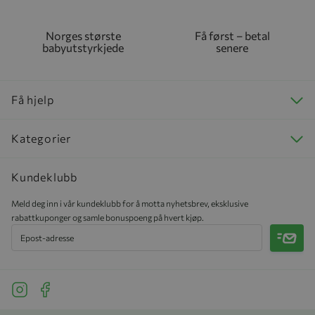
Norges største
Få først – betal
babyutstyrkjede
senere
Få hjelp
Kategorier
Kundeklubb
Meld deg inn i vår kundeklubb for å motta nyhetsbrev, eksklusive
rabattkuponger og samle bonuspoeng på hvert kjøp.
Meld 
See our Instagram
See our Facebook