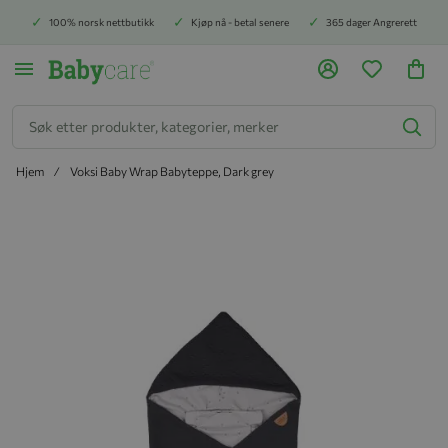
100% norsk nettbutikk
Kjøp nå - betal senere
365 dager Angrerett
Søk
Hjem
Voksi Baby Wrap Babyteppe, Dark grey
Hopp til slutten av bildegalleriet