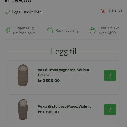
Utsolgt
Legg i ønskeliste
Tilgjengelig
Gratis frakt
Rask levering
umiddelbart
over 1499,-
Legg til
Voksi Urban Vognpose, Walnut
Cream
Se produk
kr 2 890,00
Voksi Bilstolpose Move, Walnut
Se produk
kr 1 399,00