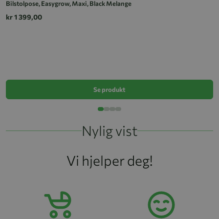
Bilstolpose, Easygrow, Maxi, Black Melange
kr 1 399,00
B
k
Se produkt
Nylig vist
Vi hjelper deg!