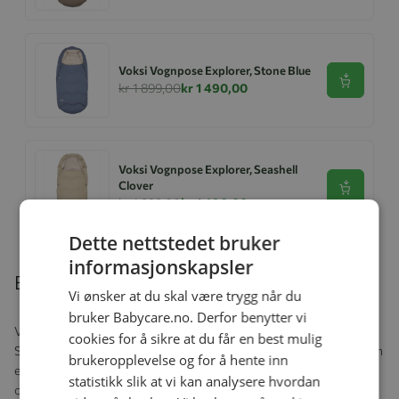
Voksi Vognpose Explorer, Stone Blue
Se produk
kr 1 899,00
kr 1 490,00
Voksi Vognpose Explorer, Seashell
Clover
Se produk
kr 1 899,00
kr 1 490,00
Dette nettstedet bruker
informasjonskapsler
Beskrivelse
Vi ønsker at du skal være trygg når du
bruker Babycare.no. Derfor benytter vi
Voksi Baby Wrap passer de fleste babybilstoler og barnevogner.
cookies for å sikre at du får en best mulig
Smarte åpninger i ryggen gjør det enkelt å justere til babybilstolen
brukeropplevelse og for å hente inn
eller barnevognen. Baby Wrap er utviklet for å ilby foreldre som
statistikk slik at vi kan analysere hvordan
ofte reiser med babyen sin en løsning som holdet babyen