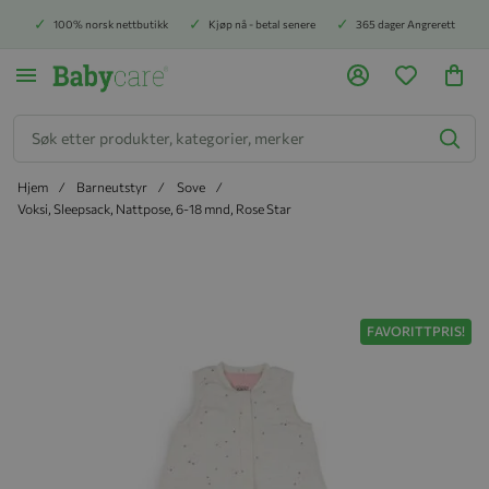
100% norsk nettbutikk
Kjøp nå - betal senere
365 dager Angrerett
Søk
Hjem
Barneutstyr
Sove
Voksi, Sleepsack, Nattpose, 6-18 mnd, Rose Star
Hopp til slutten av bildegalleriet
FAVORITTPRIS!