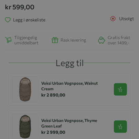
kr 599,00
Utsolgt
Legg i ønskeliste
Tilgjengelig
Gratis frakt
Rask levering
umiddelbart
over 1499,-
Legg til
Voksi Urban Vognpose, Walnut
Cream
Se produk
kr 2 890,00
Voksi Urban Vognpose, Thyme
Green Leaf
Se produk
kr 2 999,00