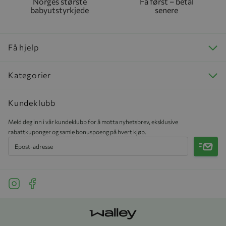
Norges største
Få først – betal
babyutstyrkjede
senere
Få hjelp
Kategorier
Kundeklubb
Meld deg inn i vår kundeklubb for å motta nyhetsbrev, eksklusive
rabattkuponger og samle bonuspoeng på hvert kjøp.
Meld 
See our Instagram
See our Facebook