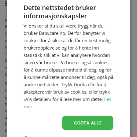
Beskrivelse
Dette nettstedet bruker
informasjonskapsler
Med Voksi
® Sleepsack holder barnet seg trygt og varmt, uansett
Vi ønsker at du skal være trygg når du
hvor mye barnet vrir seg rundt i søvne. Uansett hvor barnet
bruker Babycare.no. Derfor benytter vi
trenger å sove, enten det er i en vugge eller i bærebaggen
cookies for å sikre at du får en best mulig
dekker Voksi® Sleepsack opp både høneblunden og
nattesøvnen. Voksi® Sleepsack godkjent i henhold til BS EN
brukeropplevelse og for å hente inn
16781:2018 slik at du som forelder kan føle deg trygg på at barnet
statistikk slik at vi kan analysere hvordan
kan sove på en sikker måte. Dette betyr at Voksi® Sleepsack har
siden vår brukes. Vi bruker også cookies
vært gjennom omfattende testing, og tilfredsstiller de strenge
for å kunne tilpasse innhold til deg, og for
sikkerhetskravene i reglementet.
å kunne målrette annonser til deg, også på
Når man bruker Voksi® Sleepsack behøver man ikke å bruke et løst
andre nettsteder. Trykk Godta elle for å
tepper eller en dyne. Soveposer anses av mange eksperter som det
akseptere vår bruk av cookies, eller trykk
sikreste valget for å være trygg på at barnet holder riktig
«Vis detaljer» for å lese mer om dette.
Les
temperatur gjennom hele søvnen. En sovepose løser også
mer
utfordringen med babyer som sparker av seg dynen, og sørger for
at du som forelder kan følge deg trygg på at barnet har de beste
GODTA ALLE
forutsetningene for en god søvn. Bare kle på barnet i passende
klær under soveposen. Å lukke glidelåsen på posen vil umiddelbart