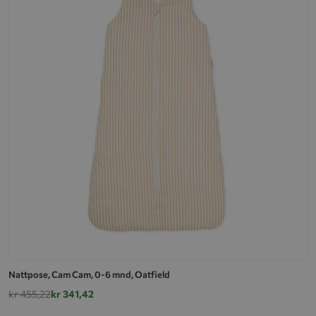
Nattpose, Cam Cam, 0-6 mnd, Oatfield
kr 455,22
kr 341,42