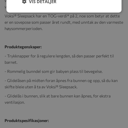
virke beroligende på barnet, noe som gjør de trygge med en
VIS DETALJER
velkjent rutine for sovetid.
Voksi® Sleepsack har en TOG-verdi* på 2, noe som betyr at dette
er en sovepose som passer året rundt, med unntak av den varmeste
høysommerperioden.
Produktegenskaper:
-
Trykknapper for å regulere lengden, så den passer perfekt til
barnet.
- Rommelig bunndel som gir babyen plass til bevegelse.
- Glidelåsen på midten foran åpnes fra bunnen og opp, så du kan
skifte bleie uten å ta av Voksi® Sleepsack.
- Glidelås i bunnen, slik at bare bunnen kan åpnes, for ekstra
ventilasjon.
Produktspesifikasjoner: