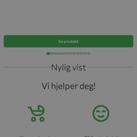
N
k
Se produkt
Nylig vist
Vi hjelper deg!