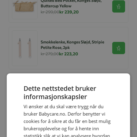
Quilted Bed Pocket, Konges Sløjd,
Buttercup Yellow
Se produk
kr 299,00
kr 239,20
Smokkelenke, Konges Sløjd, Stripie
Petite Rose, 2pk
Se produk
kr 279,00
kr 223,20
Konges Sløjd Smekke, 2pk, Svane
Dette nettstedet bruker
Se produk
kr 399,00
kr 319,20
informasjonskapsler
Vi ønsker at du skal være trygg når du
bruker Babycare.no. Derfor benytter vi
cookies for å sikre at du får en best mulig
Svømmevest, Kongens Sløjd, Ellis
brukeropplevelse og for å hente inn
Se produk
kr 629,00
kr 503,20
statistikk slik at vi kan analysere hvordan