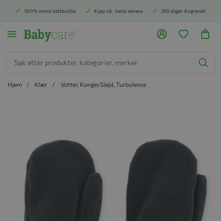
100% norsk nettbutikk
Kjøp nå - betal senere
365 dager Angrerett
Søk
Hjem
Klær
Votter, Konges Sløjd, Turbulence
Hopp til slutten av bildegalleriet