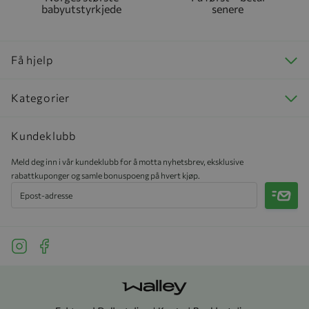
babyutstyrkjede
senere
Få hjelp
Kategorier
Kundeklubb
Meld deg inn i vår kundeklubb for å motta nyhetsbrev, eksklusive
rabattkuponger og samle bonuspoeng på hvert kjøp.
Meld 
See our Instagram
See our Facebook