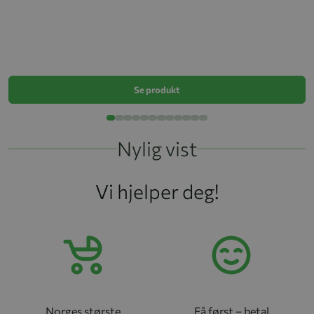
Ba
k
Se produkt
Nylig vist
Vi hjelper deg!
Norges største
Få først – betal