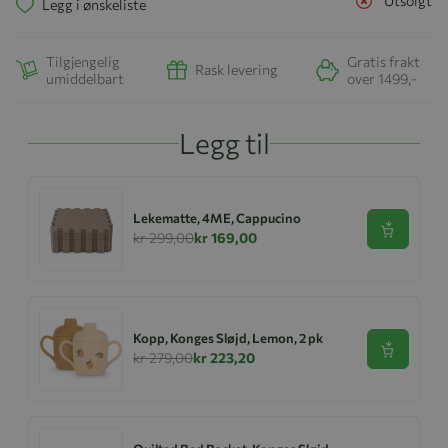
Utsolgt
Legg i ønskeliste
Tilgjengelig
Gratis frakt
Rask levering
umiddelbart
over 1499,-
Legg til
Lekematte, 4ME, Cappucino
Se produk
kr 299,00
kr 169,00
Kopp, Konges Sløjd, Lemon, 2 pk
Se produk
kr 279,00
kr 223,20