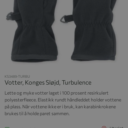
Hopp til begynnelsen av bildegalleriet
KS3489-TURBU
Votter, Konges Sløjd, Turbulence
Lette og myke votter laget i 100 prosent resirkulert
polyesterfleece. Elastikk rundt håndleddet holder vottene
på plass. Når vottene ikke er i bruk, kan karabinkrokene
brukes til å holde paret sammen.