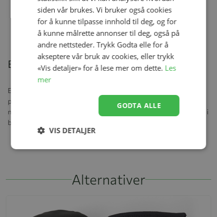
siden vår brukes. Vi bruker også cookies
for å kunne tilpasse innhold til deg, og for
å kunne målrette annonser til deg, også på
Relaterte produkter
andre nettsteder. Trykk Godta elle for å
akseptere vår bruk av cookies, eller trykk
Beskrivelse
«Vis detaljer» for å lese mer om dette.
Les
mer
En hendig dobbel karabinkrok kan festes til en liten bomullsløkke
på flere andre Konges Sløjds yttertøystiler, slik at barnet ikke
GODTA ALLE
mister dem mens de leker eller føler seg varm. Når vottene ikke er i
bruk, kan karabinkrokene brukes til å holde paret sammen.
VIS DETALJER
Alternativer