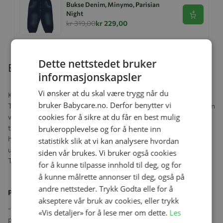
Bukse Denim, Minymo, Parisian
Night
Se produk
kr 319,00
kr 229,00
Dette nettstedet bruker
Beskrivelse
informasjonskapsler
Vi ønsker at du skal være trygg når du
Klassiske MINI A TURE-votter laget av resirkulert nylon med
bruker Babycare.no. Derfor benytter vi
Thinsulate®-fôr. Vind- og vanntette, pustende og varme nok for en
cookies for å sikre at du får en best mulig
veldig kald vinter. Vottene har glidelås foran som gjør dem enkle å
ta av og på, og gjør dem brukbare utenpå jakkeermet. Strikk rundt
brukeropplevelse og for å hente inn
håndleddet og øverst sikrer god passform og holder regn og snø
statistikk slik at vi kan analysere hvordan
ute. Borrelåsstroppen kan festes til D-løkker på klassiske MINI A
siden vår brukes. Vi bruker også cookies
TURE-jakker og -dresser, slik at vottene ikke blir borte.
for å kunne tilpasse innhold til deg, og for
å kunne målrette annonser til deg, også på
andre nettsteder. Trykk Godta elle for å
Produktspesifikasjoner:
akseptere vår bruk av cookies, eller trykk
- Innermateriale: 3 % elastan 43 % polyester 54 % resirkulert
«Vis detaljer» for å lese mer om dette.
Les
polyester