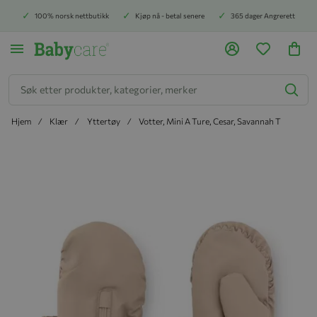
100% norsk nettbutikk
Kjøp nå - betal senere
365 dager Angrerett
Søk
Hjem
Klær
Yttertøy
Votter, Mini A Ture, Cesar, Savannah T
Hopp til slutten av bildegalleriet