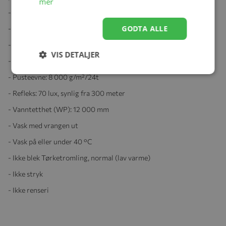
mer
- Belegg: 100 % polyuretan
GODTA ALLE
- Polstring: 100 % resirkulert polyester - THINSULATE®
- Hovedmateriale: 100 % resirkulert nylon
VIS DETALJER
- Bionic Finish® Eco-belegg, flourfri
- Pusteevne: 8 000 g/m²/24t
- Refleks: 70 lux, synlig fra 300 meter
- Vanntetthet (WP): 12 000 mm
- Vask med vrangen ut
- Vask på eller under 40 °C
- Ikke blek Tørketromling, normal (lav varme)
- Ikke stryk
- Ikke renseri