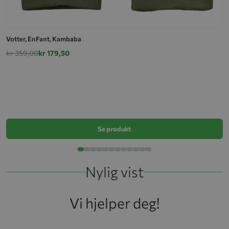
Votter, EnFant, Kambaba
kr 359,00
kr 179,50
R
k
Se produkt
Nylig vist
Vi hjelper deg!