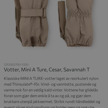
Hopp til begynnelsen av bildegalleriet
1253302700-1330
Votter, Mini A Ture, Cesar, Savannah T
Klassiske MINI A TURE-votter laget av resirkulert nylon
med Thinsulate®-fôr. Vind- og vanntette, pustende og
varme nok for en veldig kald vinter. Vottene har glidelås
foran som gjør dem enkle å ta av og på, og gjør dem
brukbare utenpå jakkeermet. Strikk rundt håndleddet og
øverst sikrer god passform og holder regn og snø ute.