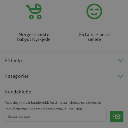
Norges største
Få først – betal
babyutstyrkjede
senere
Få hjelp
Kategorier
Kundeklubb
Meld deg inn i vår kundeklubb for å motta nyhetsbrev, eksklusive
rabattkuponger og samle bonuspoeng på hvert kjøp.
Meld 