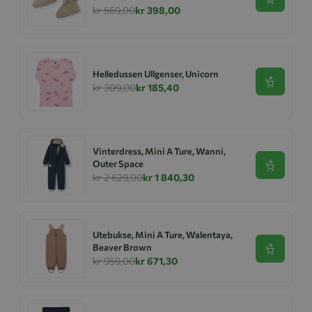
Se produk
kr 569,00
kr 398,00
Helledussen Ullgenser, Unicorn
Se produk
kr 309,00
kr 185,40
Vinterdress, Mini A Ture, Wanni,
Outer Space
Se produk
kr 2 629,00
kr 1 840,30
Utebukse, Mini A Ture, Walentaya,
Beaver Brown
Se produk
kr 959,00
kr 671,30