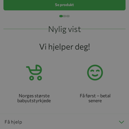
Se produkt
Nylig vist
Vi hjelper deg!
Norges største
Få først – betal
babyutstyrkjede
senere
Få hjelp