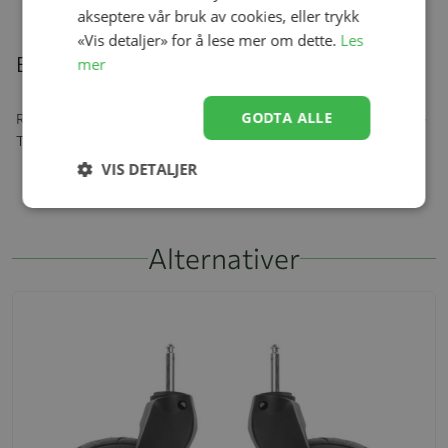
akseptere vår bruk av cookies, eller trykk
«Vis detaljer» for å lese mer om dette.
Les
Beskrivelse
mer
GODTA ALLE
Reservedel for Thule Urban Glide 2 - Wheel Assembly 18" - Right -
Thule Glide 2 (2018-X)
VIS DETALJER
Alternativer