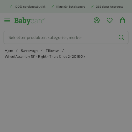
100% norsk nettbutikk
Kjøp nå - betal senere
365 dager Angrerett
Søk
Hjem
Barnevogn
Tilbehør
Wheel Assembly 18" - Right - Thule Glide 2 (2018-X)
Hopp til slutten av bildegalleriet