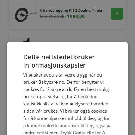
Chariot Jogging Kit 2 Double, Thule
Se produk
kr 2 099,00
kr 1 990,00
Thule, Urban Glide 3, 4in1, Black inkl.
Maple, Black + Base, Alfi,
Se produk
nyfødtpakke
kr 20 296,00
kr 16 990,00
Dette nettstedet bruker
informasjonskapsler
Vi ønsker at du skal være trygg når du
Vognpakke, Thule, Urban Glide 3,
bruker Babycare.no. Derfor benytter vi
Mid Blue inkl. Maple + Base, Alfi
Se produk
cookies for å sikre at du får en best mulig
kr 20 296,00
kr 16 990,00
brukeropplevelse og for å hente inn
statistikk slik at vi kan analysere hvordan
siden vår brukes. Vi bruker også cookies
for å kunne tilpasse innhold til deg, og for
Base, Thule, Alfi
Se produk
kr 3 499,00
å kunne målrette annonser til deg, også på
andre nettsteder. Trykk Godta elle for å