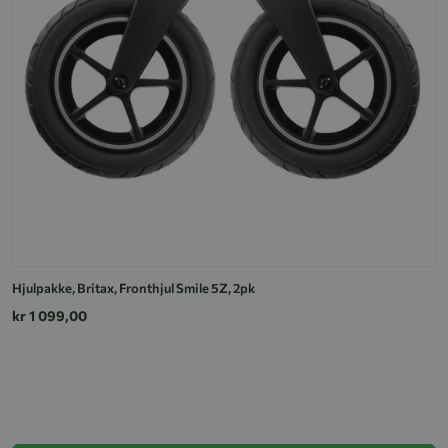
Hjulpakke, Britax, Fronthjul Smile 5Z, 2pk
kr 1 099,00
C
k