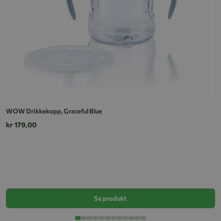
WOW Drikkekopp, Graceful Blue
W
kr 179,00
k
Se produkt