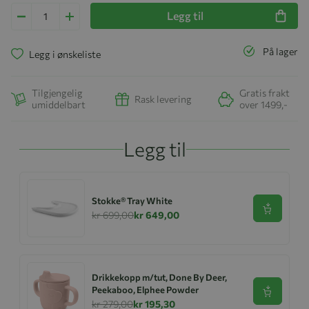
Legg til
På lager
Legg i ønskeliste
Tilgjengelig
Gratis frakt
Rask levering
umiddelbart
over 1499,-
Legg til
Stokke® Tray White
Se produk
kr 699,00
kr 649,00
Drikkekopp m/tut, Done By Deer,
Peekaboo, Elphee Powder
Se produk
kr 279,00
kr 195,30