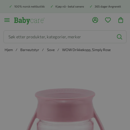
100% norsk nettbutikk
Kjøp nå - betal senere
365 dager Angrerett
Søk
Hjem
Barneutstyr
Sove
WOW Drikkekopp, Simply Rose
Hopp til slutten av bildegalleriet