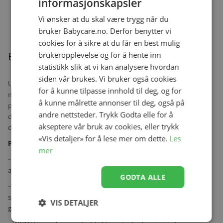
informasjonskapsler
Sauen
Se produk
kr 99,00
kr 69,00
Vi ønsker at du skal være trygg når du
bruker Babycare.no. Derfor benytter vi
cookies for å sikre at du får en best mulig
brukeropplevelse og for å hente inn
Beskrivelse
statistikk slik at vi kan analysere hvordan
siden vår brukes. Vi bruker også cookies
Unngå å søle drikke ved spisebordet, på sofaen, i bilen, i sengen og
for å kunne tilpasse innhold til deg, og for
mange andre steder. Koppen er super praktisk på piknik, skitur og
å kunne målrette annonser til deg, også på
på stranden. Koppen forhindrer insekter i å komme i kontakt med
andre nettsteder. Trykk Godta elle for å
drikken. Praktisk og god drikkekopp med sølfri 360 graders
akseptere vår bruk av cookies, eller trykk
drikkekant, nå i forbedret og fint design.
«Vis detaljer» for å lese mer om dette.
Les
Produktegenskaper:
mer
- Koppen består av 3 deler, som er enkle å skille og montere, og
alle deler kan selvfølgelig rengjøres i oppvaskmaskinen.
GODTA ALLE
- Koppen har en 360 ° drikkekant som er forseglet med en myk
silikonventil, som åpnes ved å berøre overleppen, mens den suger
VIS DETALJER
ganske lett.