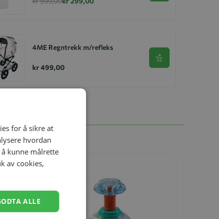
kr 599,00
kr 299,00
4ME Regntrekk m/refleks
Se produkt
kr 499,00
es for å sikre at
nalysere hvordan
r å kunne målrette
uk av cookies,
GODTA ALLE