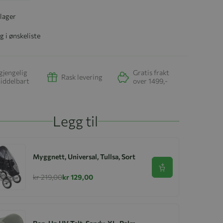
 lager
g i ønskeliste
gjengelig
Gratis frakt
Rask levering
iddelbart
over 1499,-
Legg til
Myggnett, Universal, Tullsa, Sort
Se produkt
kr 219,00
kr 129,00