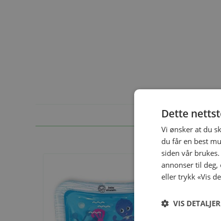
Dette netts
Vi ønsker at du s
du får en best mu
siden vår brukes.
annonser til deg,
eller trykk «Vis d
VIS DETALJER