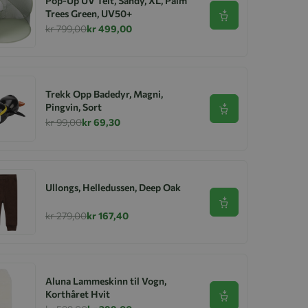
Pop-Up UV Telt, Sandy, XL, Palm
Trees Green, UV50+
Se produkt
kr 799,00
kr 499,00
Trekk Opp Badedyr, Magni,
Pingvin, Sort
Se produkt
kr 99,00
kr 69,30
Ullongs, Helledussen, Deep Oak
Se produkt
kr 279,00
kr 167,40
Aluna Lammeskinn til Vogn,
Korthåret Hvit
Se produkt