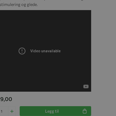
 stimulering og glede.
99,00
Legg til