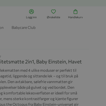
Logg inn
Ønskeliste
Handlekurv
jon
Babycare Club
7
itetsmatte 2in1, Baby Einstein, Havet
lekematten med 4 ulike moduser er perfekt til
getid, liggende og sittende lek – og til bruk på
len. Den avtakbare, sølefrie vannmatten gir
pplevelser både på gulvet og ved bordet. Den
g komfortable lekeoverflaten er ideell for små
r, mens sterke kontrastfarger og kjente figurer
us the Octopus fra Baby Einstein-universet gir