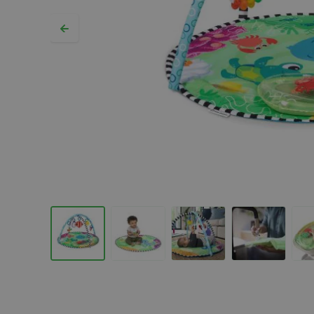
Hopp til begynnelsen av bildegalleriet