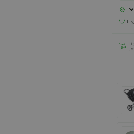
På
Leg
Til
um