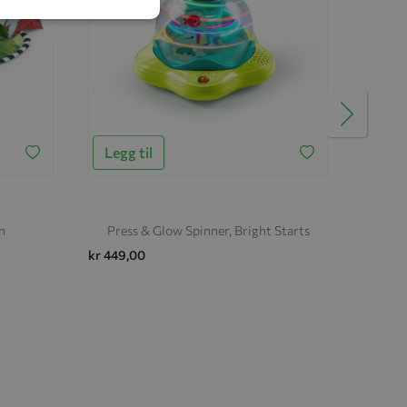
Legg til
Legg
n
Press & Glow Spinner, Bright Starts
Snuggl
kr 449,00
kr 189,