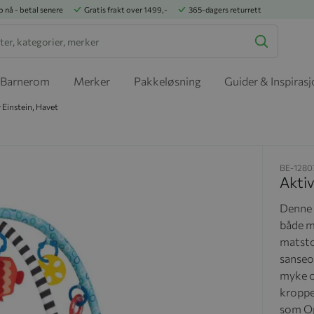
p nå - betal senere
Gratis frakt over 1499,-
365-dagers returrett
Barnerom
Merker
Pakkeløsning
Guider & Inspiras
 Einstein, Havet
BE-1280
Aktiv
Denne 
både ma
matsto
sanseo
myke o
kroppe
som
Op