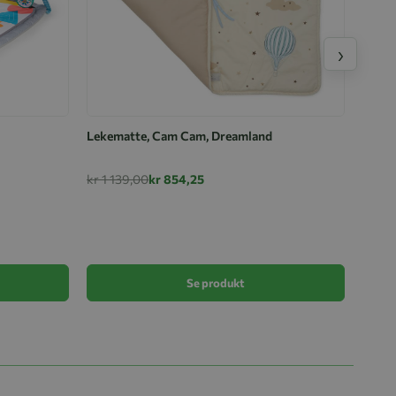
›
Lekematte, Cam Cam, Dreamland
kr 1 139,00
kr 854,25
Cal-A
kr 42
Se produkt