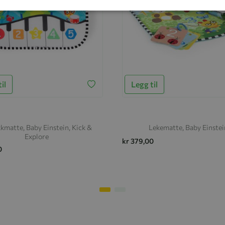
il
Legg til
kmatte, Baby Einstein, Kick &
Lekematte, Baby Einstei
Explore
kr 379,00
0