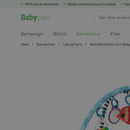
100% Norsk nettbutikk
Norges største babyutstyrskjede
Kjø
Søk
Barnevogn
Bilstol
Barneutstyr
Klær
Hjem
Barneutstyr
Lek og moro
Aktivitetsmatte 2in1, Baby
Hopp til slutten av bildegalleriet