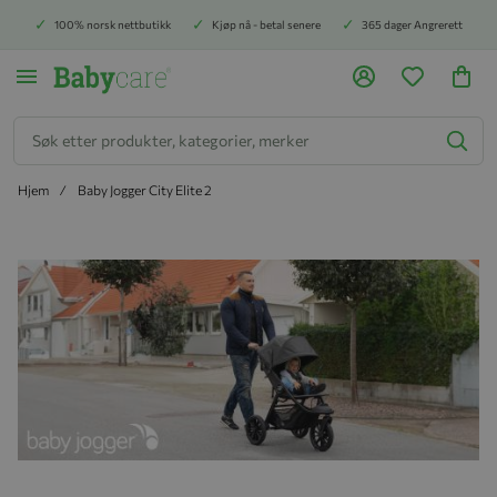
100% norsk nettbutikk
Kjøp nå - betal senere
365 dager Angrerett
Søk
Hjem
Baby Jogger City Elite 2