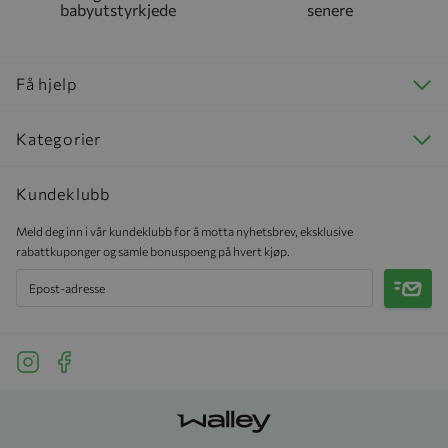
babyutstyrkjede
senere
Få hjelp
Kategorier
Kundeklubb
Meld deg inn i vår kundeklubb for å motta nyhetsbrev, eksklusive
rabattkuponger og samle bonuspoeng på hvert kjøp.
Meld 
See our Instagram
See our Facebook