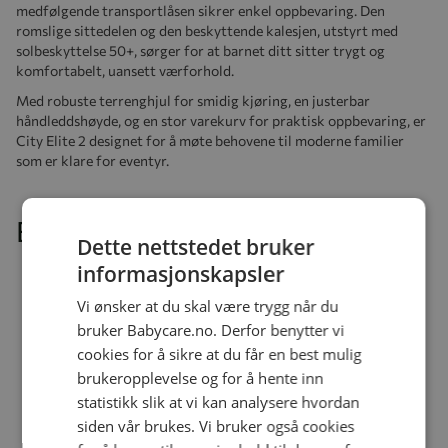
medfølgende transportlåsen sikrer enkel oppbevaring. Den
romslige sittedelen og den beskyttende kalesjen, utstyrt med
solbeskyttelse 50+, sørger for at barnet ditt sitter trygt og
komfortabelt, uansett værforhold.
Med robuste terrenghjul for smidig kjøring, en justerbar
håndleddshøyde, og en stor varekurv for praktisk oppbevaring, er
City Elite 2 designet for å møte behovene til moderne familier
som er klare for eventyr.
Egenskaper:
Dette nettstedet bruker
informasjonskapsler
Robuste terrenghjul for smidig kjøring
Vi ønsker at du skal være trygg når du
Fempunktssele for sikkerhet
bruker Babycare.no. Derfor benytter vi
Justerbar ryggstøtte og hevet fotstøtte for komfort
cookies for å sikre at du får en best mulig
Justerbart håndtak i kneledd for enkel håndtering
brukeropplevelse og for å hente inn
statistikk slik at vi kan analysere hvordan
Stor kalesje med tittehull og solbeskyttelse 50+
siden vår brukes. Vi bruker også cookies
Chassis med god fjæring for jevn kjøring