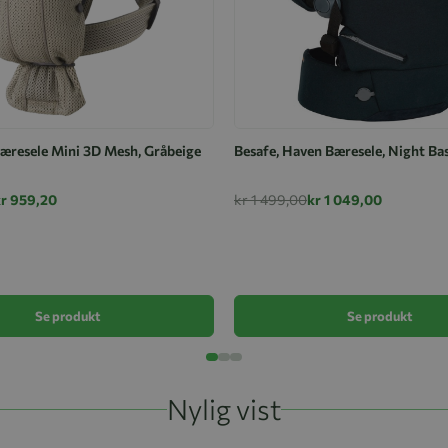
æresele Mini 3D Mesh, Gråbeige
Besafe, Haven Bæresele, Night Ba
kr 959,20
kr 1 499,00
kr 1 049,00
Se produkt
Se produkt
Nylig vist