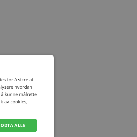
es for å sikre at
nalysere hvordan
r å kunne målrette
uk av cookies,
GODTA ALLE