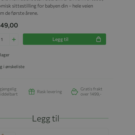
isk sittestilling for babyen din – hele veien
m de første årene.
 449,00
Legg til
 lager
g i ønskeliste
gjengelig
Gratis frakt
Rask levering
iddelbart
over 1499,-
Legg til