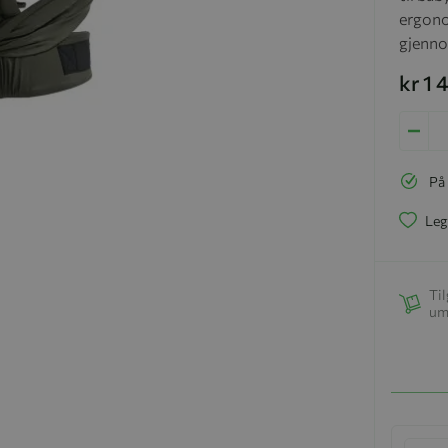
ergonom
gjenno
kr 1
På
Leg
Til
um