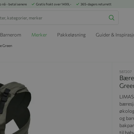
p nå - betal senere
Gratis frakt over 1499,-
365-dagers returrett
Barnerom
Merker
Pakkeløsning
Guider & Inspiras
ve Green
587207
Bæres
Gree
LIMAS 
bæresj
økolog
og bar
bakpan
til bab