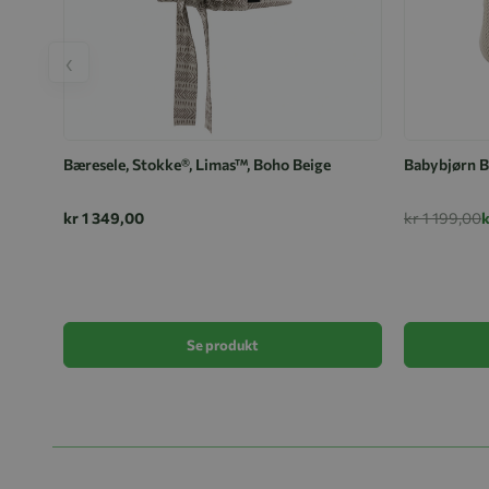
‹
Bæresele, Stokke®, Limas™, Boho Beige
Babybjørn B
kr 1 349,00
kr 1 199,00
Se produkt