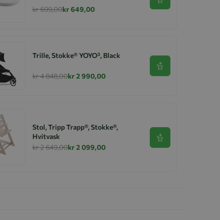
Se produkt
kr 699,00
kr 649,00
Trille, Stokke® YOYO³, Black
Se produkt
kr 4 848,00
kr 2 990,00
Stol, Tripp Trapp®, Stokke®,
Hvitvask
Se produkt
kr 2 649,00
kr 2 099,00