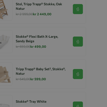
Stol, Tripp Trapp® Stokke, Oak
Natur
Se produkt
kr 2 999,00
kr 2 449,00
Stokke® Flexi Bath X-Large,
Sandy Beige
Se produkt
kr 659,00
kr 499,00
Tripp Trapp® Baby Set², Stokke®,
Natur
Se produkt
kr 649,00
kr 599,00
Stokke® Tray White