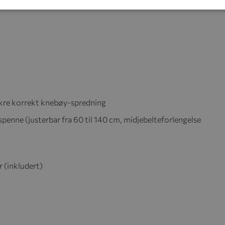
 sikre korrekt knebøy-spredning
penne (justerbar fra 60 til 140 cm, midjebelteforlengelse
 (inkludert)