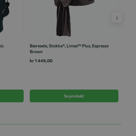
›
sic
Bæresele, Stokke®, Limas™ Plus, Espresso
Brown
kr 1 449,00
Bæres
kr 2 
Se produkt