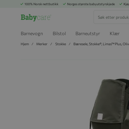
100% Norsk nettbutikk
Norges største babyutstyrskjede
Kjø
Søk
Barnevogn
Bilstol
Barneutstyr
Klær
Hjem
Merker
Stokke
Bæresele, Stokke®, Limas™ Plus, Oli
Hopp til slutten av bildegalleriet