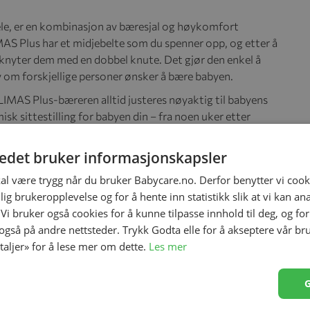
le, er en kombinasjon av bæresjal og høykomfort
AS Plus har et midjebelte som du spenner opp, og etter å
 knyter dem med en dobbel knute. Det gjør den enkel å
lv om forskjellige personer ønsker å bære babyen.
IMAS Plus-bæreren alltid justeres nøyaktig til babyens
sk sittestilling for babyen din – fra noen uker etter
tedet bruker informasjonskapsler
 og brukervennlighet. Takket være skulderstroppene, som
s vekten jevnt over hoftene og ryggen, noe som gjør den
kal være trygg når du bruker Babycare.no. Derfor benytter vi cooki
 baby.
lig brukeropplevelse og for å hente inn statistikk slik at vi kan a
slagsstoff. Mellom disse to lagene med materiale er det
 Vi bruker også cookies for å kunne tilpasse innhold til deg, og fo
n i om nødvendig.
 også på andre nettsteder. Trykk Godta elle for å akseptere vår br
etaljer» for å lese mer om dette.
Les mer
en, på ryggen eller på hoften, noe som gir deg maksimal
d hjelp av poppers, noe som gjør det veldig enkelt å
ller omvendt, avhengig av humøret og antrekket ditt.