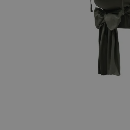
Hopp til begynnelsen av bildegalleriet