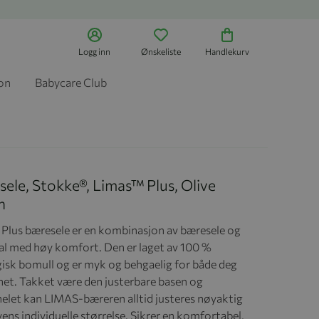
Logg inn
Ønskeliste
Handlekurv
jon
Babycare Club
ele, Stokke®, Limas™ Plus, Olive
n
Plus bæresele er en kombinasjon av bæresele og
al med høy komfort. Den er laget av 100 %
isk bomull og er myk og behgaelig for både deg
net. Takket være den justerbare basen og
elet kan LIMAS-bæreren alltid justeres nøyaktig
yens individuelle størrelse. Sikrer en komfortabel,