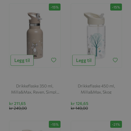
-15%
-15%
Legg til
Legg til
Drikkeflaske 350 ml,
Drikkeflaske 450 ml,
Milla&Max, Reven, Simply
Milla&Max, Skog
Taupe
kr 211,65
kr 126,65
kr 249,00
kr 149,00
-15%
-21%