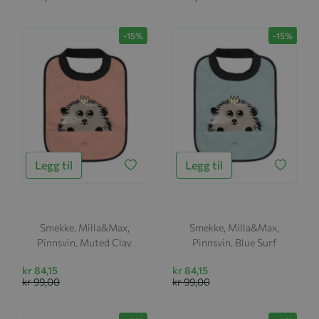
-15%
-15%
Legg til
Legg til
Smekke, Milla&Max,
Smekke, Milla&Max,
Pinnsvin, Muted Clay
Pinnsvin, Blue Surf
kr 84,15
kr 84,15
kr 99,00
kr 99,00