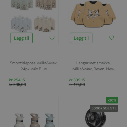
Legg til
Legg til
Smoothiepose, Milla&Max,
Langarmet smekke,
24pk, Mix Blue
Milla&Max, Reven, New
Wheat, 3pk
kr 254,15
kr 339,15
kr 396,00
kr 477,00
-20%
5000+ SOLGTE