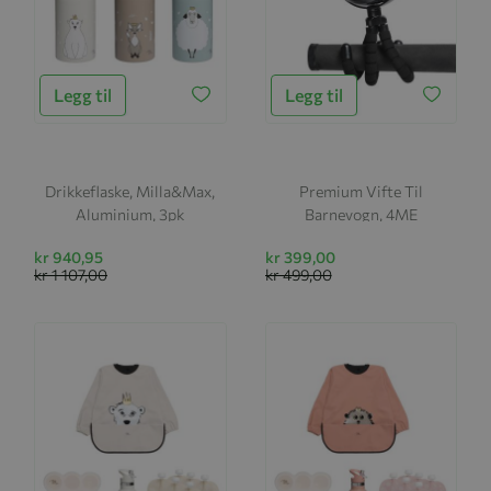
Legg til
Legg til
Drikkeflaske, Milla&Max,
Premium Vifte Til
Aluminium, 3pk
Barnevogn, 4ME
kr 940,95
kr 399,00
kr 1 107,00
kr 499,00