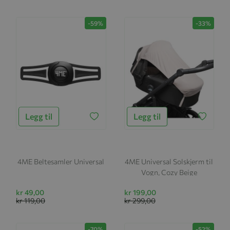
-59%
-33%
Legg til
Legg til
4ME Beltesamler Universal
4ME Universal Solskjerm til
Vogn, Cozy Beige
kr 49,00
kr 199,00
kr 119,00
kr 299,00
-70%
-52%