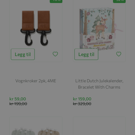
Legg til
Legg til
Vognkroker 2pk, 4ME
Little Dutch Julekalender,
Bracelet With Charms
kr 59,00
kr 159,00
kr 199,00
kr 329,00