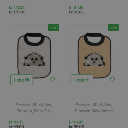
kr 152,15
kr 84,15
kr 179,00
kr 99,00
-15%
-15%
Legg til
Legg til
Smekke, Milla&Max,
Smekke, Milla&Max,
Pinnsvin, Rainy Day
Pinnsvin, New Wheat
kr 84,15
kr 84,15
kr 99,00
kr 99,00