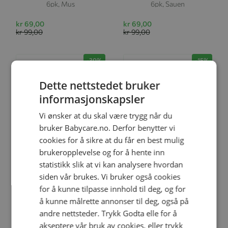
6pk, Mus
6pk, Sauen
kr 69,00
kr 69,00
kr 99,00
kr 99,00
-30%
-15%
Dette nettstedet bruker
informasjonskapsler
Vi ønsker at du skal være trygg når du
bruker Babycare.no. Derfor benytter vi
cookies for å sikre at du får en best mulig
brukeropplevelse og for å hente inn
Legg til
Legg til
statistikk slik at vi kan analysere hvordan
siden vår brukes. Vi bruker også cookies
for å kunne tilpasse innhold til deg, og for
Smoothiepose, Milla&Max,
Drikkeflaske 350 ml,
å kunne målrette annonser til deg, også på
6pk, Pinnsvin
Milla&Max, Sauen, Desert
andre nettsteder. Trykk Godta elle for å
Sage
akseptere vår bruk av cookies, eller trykk
kr 69,00
kr 211,65