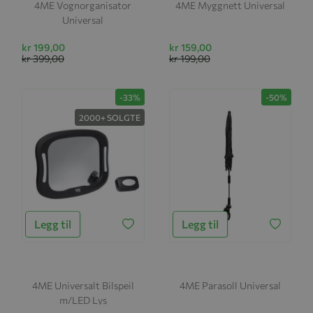
4ME Vognorganisator
4ME Myggnett Universal
Universal
kr 199,00
kr 159,00
kr 399,00
kr 199,00
-33%
-50%
2000+ SOLGTE
Legg til
Legg til
4ME Universalt Bilspeil
4ME Parasoll Universal
m/LED Lys