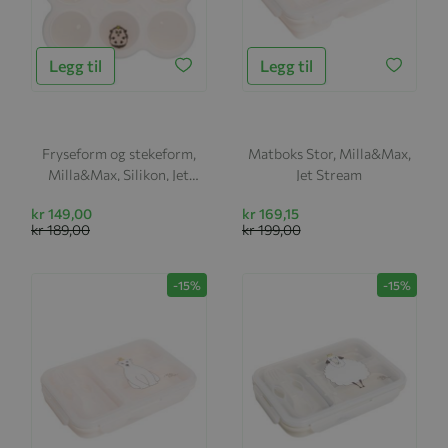
Legg til
Legg til
Fryseform og stekeform,
Matboks Stor, Milla&Max,
Milla&Max, Silikon, Jet
Jet Stream
Stream Pattern
kr 149,00
kr 169,15
kr 189,00
kr 199,00
-15%
-15%