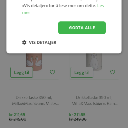
kr 99,00
kr 249,00
«Vis detaljer» for å lese mer om dette.
Les
mer
-15%
-15%
GODTA ALLE
VIS DETALJER
Legg til
Legg til
Drikkeflaske 350 ml,
Drikkeflaske 350 ml,
Milla&Max, Svane, Misty
Milla&Max, Isbjørn, Rainy
Rose
Day
kr 211,65
kr 211,65
kr 249,00
kr 249,00