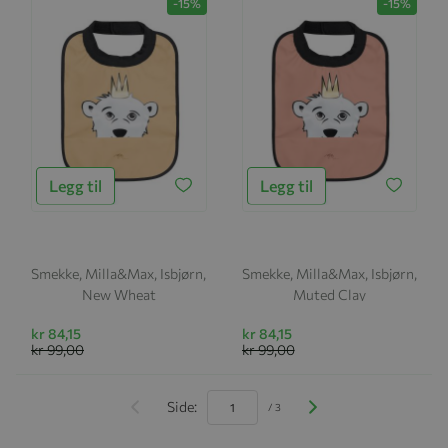
-15%
-15%
Legg til
Legg til
Smekke, Milla&Max, Isbjørn,
Smekke, Milla&Max, Isbjørn,
New Wheat
Muted Clay
kr 84,15
kr 84,15
kr 99,00
kr 99,00
Side:
/ 3