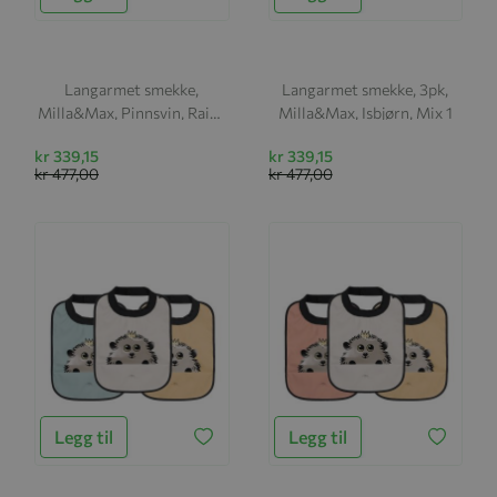
Langarmet smekke,
Langarmet smekke, 3pk,
Milla&Max, Pinnsvin, Rainy
Milla&Max, Isbjørn, Mix 1
Day, 3pk
kr 339,15
kr 339,15
kr 477,00
kr 477,00
Legg til
Legg til