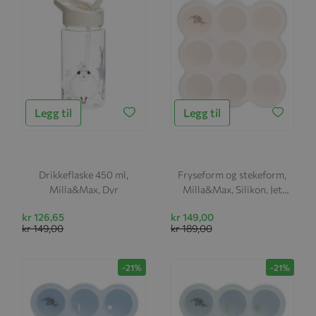
Legg til
Legg til
Drikkeflaske 450 ml,
Fryseform og stekeform,
Milla&Max, Dyr
Milla&Max, Silikon, Jet
Stream
kr 126,65
kr 149,00
kr 149,00
kr 189,00
-21%
-21%