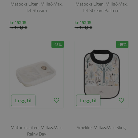
Matboks Liten, Milla&Max,
Matboks Liten, Milla&Max,
Jet Stream
Jet Stream Pattern
kr 152,15
kr 152,15
kr 179,00
kr 179,00
-15%
-15%
Legg til
Legg til
Matboks Liten, Milla&Max,
Smekke, Milla&Max, Skog
Rainy Day