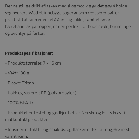
Denne stilige drikkeflasken med skogmotiv gjør det gøy å holde
seg hydrert. Med et innebygd sugerør som reduserer søl, en
praktisk tut som er enkel å åpne og lukke, samt et smart
bærehåndtak på toppen, er den perfekt for både skole, barnehage
og eventyr på farten.
Produktspesifikasjoner:
- Produktstørrelse: 7 × 16 cm
- Vekt: 130 g
- Flaske: Tritan
- Lokk og sugerør: PP (polypropylen)
- 100% BPA-fri
- Produktet er testet og godkjent etter Norske og EU´s krav til
matkontaktprodukter
- Innsiden er luktfri og smakløs, og flasken er lett å rengjøre med
varmt vann.