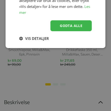
akseptere vår bruk av cookies, eller trykk
«Vis detaljer» for å lese mer om dette.
Les
mer
GODTA ALLE
Legg til
Legg til
VIS DETALJER
Smoothiepose, Milla&Max,
Drikkeflaske 350 ml,
6pk, Pinnsvin
Milla&Max, Sauen, Desert
Sage
kr 69,00
kr 211,65
kr 99,00
kr 249,00
Beskrivelse