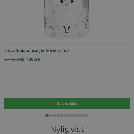
Drikkeflaske 450 ml, Milla&Max, Dyr
kr 149,00
kr 126,65
L
k
Se produkt
Nylig vist