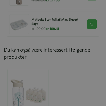
kr 249,00
kr 211,65
Matboks Stor, Milla&Max, Desert
Sage
Se produk
kr 199,00
kr 169,15
Du kan også være interessert i følgende
produkter