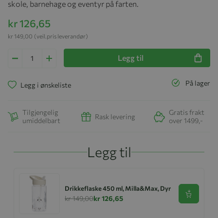
skole, barnehage og eventyr på farten.
kr 126,65
kr 149,00
(veil.pris leverandør)
Legg til
På lager
Legg i ønskeliste
Tilgjengelig
Gratis frakt
Rask levering
umiddelbart
over 1499,-
Legg til
Drikkeflaske 450 ml, Milla&Max, Dyr
Se produk
kr 149,00
kr 126,65