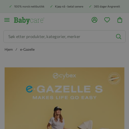
100% norsk nettbutikk
Kjøp nå - betal senere
365 dager Angrerett
Søk
Hjem
e-Gazelle