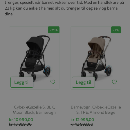
trenger, spesielt når barnet vokser over tid. Med en handlekurv på
23 kg kan du enkelt ha med alt du trenger til deg selv og barna
dine.
-21%
-7%
Legg til
Legg til
Cybex eGazelle S, BLK,
Barnevogn, Cybex, eGazelle
Moon Black, Barnevogn
S, TPE, Almond Beige
kr 10 990,00
kr 12 995,00
kr 13 999,00
kr 13 999,00