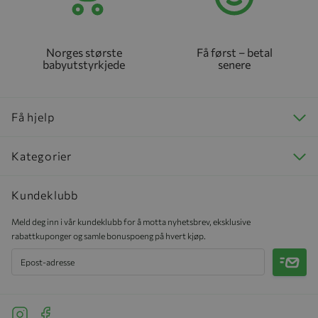
Norges største
Få først – betal
babyutstyrkjede
senere
Få hjelp
Kategorier
Kundeklubb
Meld deg inn i vår kundeklubb for å motta nyhetsbrev, eksklusive
rabattkuponger og samle bonuspoeng på hvert kjøp.
Meld 
See our Instagram
See our Facebook