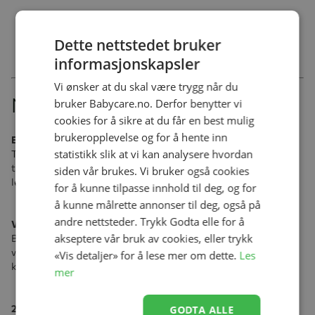
Dette nettstedet bruker
informasjonskapsler
Vi ønsker at du skal være trygg når du
Nøkkelfunksjoner
bruker Babycare.no. Derfor benytter vi
cookies for å sikre at du får en best mulig
brukeropplevelse og for å hente inn
E-POWERED UPHILL & UNEVEN SURFACE SUPPORT
statistikk slik at vi kan analysere hvordan
Trill uanstrengt opp de bratteste bakkene og over det tøffeste
terrenget med e-drevet oppoverbakke og ujevn underlagsstøtte,
siden vår brukes. Vi bruker også cookies
lett kontrollert av en brukervennlig spak.
for å kunne tilpasse innhold til deg, og for
å kunne målrette annonser til deg, også på
andre nettsteder. Trykk Godta elle for å
VUGGEMODUS
akseptere vår bruk av cookies, eller trykk
Beveg e-Gazelle frem og tilbake med automatisert rytme for å
vugge og berolige babyen din til å sove, alt ved å trykke på en
«Vis detaljer» for å lese mer om dette.
Les
knapp.
mer
20+ KONFIGURASJON
GODTA ALLE