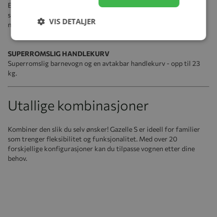
Etter hvert som familien din vokser , hjelper det med en
søskenvogn som har alt-i-ettmodulsystem. Vognen har uendelige
VIS DETALJER
måter å kombinere seter, liggedel og bilstol for spedbarn på.
SUPERROMSLIG HANDLEKURV
Superromslig barnevogn og en avtakbar handlekurv - opp til 23
kg.
Utallige kombinasjoner
Kombiner den slik du selv ønsker! Gazelle S er ideell for familier
som trenger fleksibilitet og funksjonalitet. Med over 20
forskjellige konfigurasjoner kan du tilpasse vognen etter dine
behov.