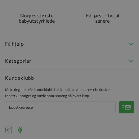
Norges største
Få først – betal
babyutstyrkjede
senere
Få hjelp
Kategorier
Kundeklubb
Meld deg inn i vår kundeklubb for å motta nyhetsbrev, eksklusive
rabattkuponger og samle bonuspoeng på hvert kjøp.
Meld 
See our Instagram
See our Facebook