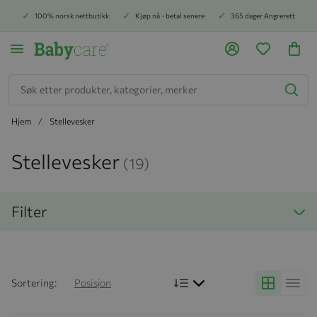
100% norsk nettbutikk
Kjøp nå - betal senere
365 dager Angrerett
Søk
Hjem
Stellevesker
Stellevesker
(19)
Filter
Bruk synkende rekkefølg
Sortering:
Posisjon
Grid
Liste