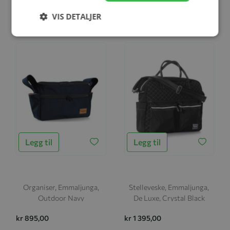
Travel Outdoor Brown
Outdoor Beige
VIS DETALJER
kr 1 295,00
kr 895,00
Legg til
Legg til
Organiser, Emmaljunga,
Stelleveske, Emmaljunga,
Outdoor Navy
De Luxe, Crystal Black
kr 895,00
kr 1 395,00