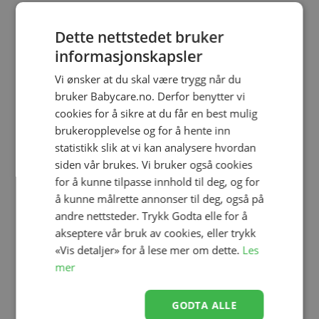
Stelleveske, Emmaljunga,
Organiser, Emmaljunga,
Dette nettstedet bruker
Urban Pearl
Urban Pearl
informasjonskapsler
kr 1 295,00
kr 995,00
Vi ønsker at du skal være trygg når du
bruker Babycare.no. Derfor benytter vi
cookies for å sikre at du får en best mulig
brukeropplevelse og for å hente inn
statistikk slik at vi kan analysere hvordan
siden vår brukes. Vi bruker også cookies
for å kunne tilpasse innhold til deg, og for
å kunne målrette annonser til deg, også på
andre nettsteder. Trykk Godta elle for å
akseptere vår bruk av cookies, eller trykk
Legg til
Legg til
«Vis detaljer» for å lese mer om dette.
Les
mer
GODTA ALLE
Stelleveske, Emmaljunga,
Organiser, Emmaljunga,