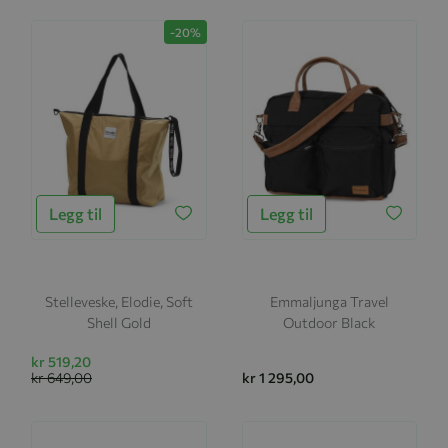
-20%
Legg til
Legg til
Stelleveske, Elodie, Soft
Emmaljunga Travel
Shell Gold
Outdoor Black
kr 519,20
kr 649,00
kr 1 295,00