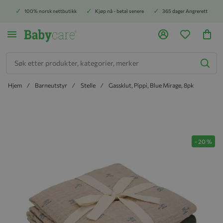
100% norsk nettbutikk
Kjøp nå - betal senere
365 dager Angrerett
Søk
Hjem
Barneutstyr
Stelle
Gassklut, Pippi, Blue Mirage, 8pk
Hopp til slutten av bildegalleriet
-
20
%