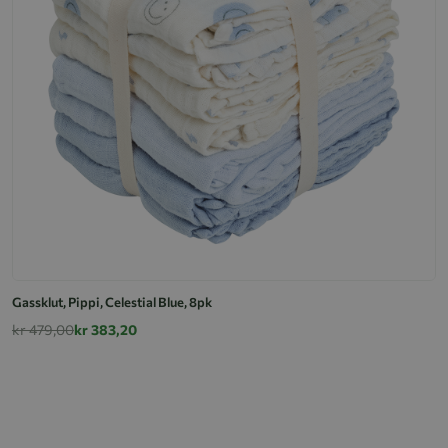
Gassklut, Pippi, Celestial Blue, 8pk
kr 479,00
kr 383,20
Ga
k