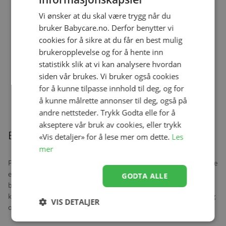
kr 1 299,00
kr 1 090,00
Vi ønsker at du skal være trygg når du
bruker Babycare.no. Derfor benytter vi
cookies for å sikre at du får en best mulig
Thule, Urban Glide 3, 4in1, Black inkl.
Maple, Black + Base, Alfi,
brukeropplevelse og for å hente inn
Se produk
nyfødtpakke
kr 20 296,00
kr 16 990,00
statistikk slik at vi kan analysere hvordan
siden vår brukes. Vi bruker også cookies
for å kunne tilpasse innhold til deg, og for
å kunne målrette annonser til deg, også på
Relaterte produkter
andre nettsteder. Trykk Godta elle for å
akseptere vår bruk av cookies, eller trykk
Beskrivelse
«Vis detaljer» for å lese mer om dette.
Les
mer
Praktiske gasskluter som kan brukes til mange formål! Gassklutene
er laget av deilig økologisk bomull, og materialet er mykt og
GODTA ALLE
behagelig mot huden. De er flotte å bruke som gulpekluter,
kosefille og underlag for å beskytte madrass og annet mot gulping
VIS DETALJER
og sikling.