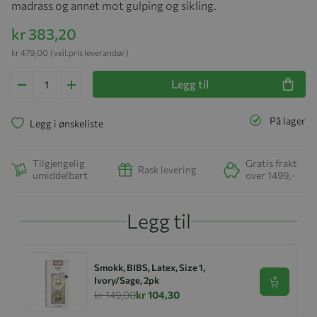
madrass og annet mot gulping og sikling.
kr 383,20
kr 479,00
(veil.pris leverandør)
Legg til
På lager
Legg i ønskeliste
Tilgjengelig
Gratis frakt
Rask levering
umiddelbart
over 1499,-
Legg til
Smokk, BIBS, Latex, Size 1,
Ivory/Sage, 2pk
Se produk
kr 149,00
kr 104,30