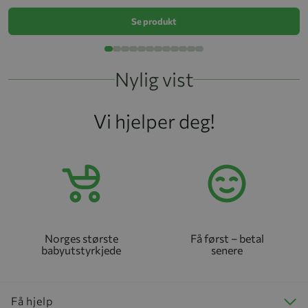
Se produkt
Nylig vist
Vi hjelper deg!
Norges største
Få først – betal
babyutstyrkjede
senere
Få hjelp