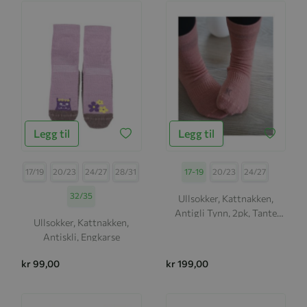
Legg til
Legg til
Størrelse
17/19
20/23
24/27
28/31
Størrelse
17-19
20/23
24/27
32/35
Ullsokker, Kattnakken,
Antigli Tynn, 2pk, Tante
Ullsokker, Kattnakken,
Rosa
Antiskli, Engkarse
kr 99,00
kr 199,00