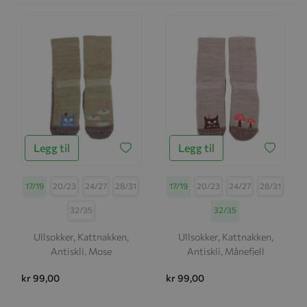
Legg til
Legg til
Størrelse
17/19
20/23
24/27
28/31
Størrelse
17/19
20/23
24/27
28/31
32/35
32/35
Ullsokker, Kattnakken,
Ullsokker, Kattnakken,
Antiskli, Mose
Antiskli, Månefjell
kr 99,00
kr 99,00