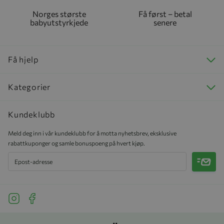
Norges største
Få først – betal
babyutstyrkjede
senere
Få hjelp
Kategorier
Kundeklubb
Meld deg inn i vår kundeklubb for å motta nyhetsbrev, eksklusive
rabattkuponger og samle bonuspoeng på hvert kjøp.
Meld 
See our Instagram
See our Facebook