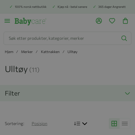
100% norsk nettbutikk
Kjøp nå - betal senere
365 dager Angrerett
Søk
Hjem
Merker
Kattnakken
Ulltøy
Ulltøy
(11)
Filter
Bruk synkende rekkefølg
Sortering:
Posisjon
Grid
Liste