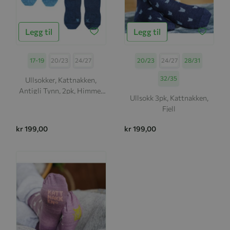
Legg til
Legg til
Størrelse
17-19
20/23
24/27
Størrelse
20/23
24/27
28/31
32/35
Ullsokker, Kattnakken,
Antigli Tynn, 2pk, Himmel
Ullsokk 3pk, Kattnakken,
Og Hav
Fjell
kr 199,00
kr 199,00