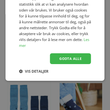
statistikk slik at vi kan analysere hvordan
siden vår brukes. Vi bruker også cookies
for å kunne tilpasse innhold til deg, og for
å kunne målrette annonser til deg, også på
andre nettsteder. Trykk Godta elle for å
Legg til
Legg til
akseptere vår bruk av cookies, eller trykk
«Vis detaljer» for å lese mer om dette.
Les
Størrelse
17/19
20/23
24/27
28/31
Størrelse
17/19
20/23
24/27
28/31
mer
Ullsokk m/frotesåle,
Ullsokk m/frotesåle,
Kattnakken, Fiol
Kattnakken, Blåfjell
GODTA ALLE
kr 99,00
kr 99,00
VIS DETALJER