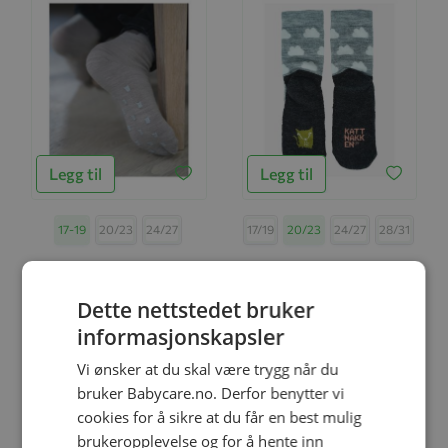
Legg til
Legg til
Størrelse
17-19
20/23
24/27
Størrelse
17/19
20/23
24/27
28/31
Ullsokker, Kattnakken,
Ullsokk m/frotesåle,
Antigli Tynn, 2pk, Barkebåt
Kattnakken, Gråmelert
Dette nettstedet bruker
kr 199,00
kr 99,00
informasjonskapsler
Vi ønsker at du skal være trygg når du
bruker Babycare.no. Derfor benytter vi
cookies for å sikre at du får en best mulig
brukeropplevelse og for å hente inn