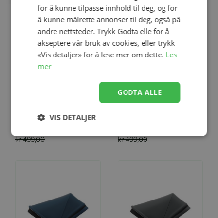
for å kunne tilpasse innhold til deg, og for
å kunne målrette annonser til deg, også på
andre nettsteder. Trykk Godta elle for å
akseptere vår bruk av cookies, eller trykk
«Vis detaljer» for å lese mer om dette.
Les
Legg til
Legg til
mer
GODTA ALLE
Kalesje, Thule Spring - Teal
Kalesje, Thule Spring - Grey
Melange
Melange
VIS DETALJER
kr 349,00
kr 299,00
kr 499,00
kr 499,00