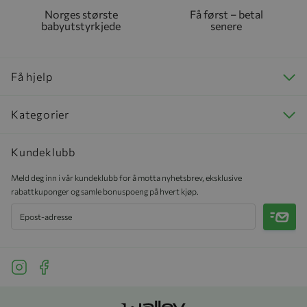
Norges største
Få først – betal
babyutstyrkjede
senere
Få hjelp
Kategorier
Kundeklubb
Meld deg inn i vår kundeklubb for å motta nyhetsbrev, eksklusive
rabattkuponger og samle bonuspoeng på hvert kjøp.
Meld 
See our Instagram
See our Facebook