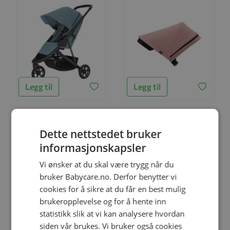
Legg til
Legg til
Dette nettstedet bruker
Thule Barnevogn Spring 2,
Kalesje, Thule Spring -
Midnight Blue
Misty Rose
informasjonskapsler
kr 349,00
Vi ønsker at du skal være trygg når du
kr 5 999,00
kr 499,00
bruker Babycare.no. Derfor benytter vi
cookies for å sikre at du får en best mulig
-30%
-40%
brukeropplevelse og for å hente inn
statistikk slik at vi kan analysere hvordan
siden vår brukes. Vi bruker også cookies