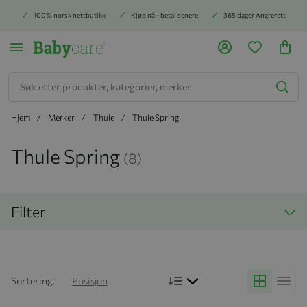
100% norsk nettbutikk
Kjøp nå - betal senere
365 dager Angrerett
Søk
Hjem
Merker
Thule
Thule Spring
Thule Spring
(8)
Filter
Bruk synkende rekkefølg
Sortering:
Posisjon
Grid
Liste