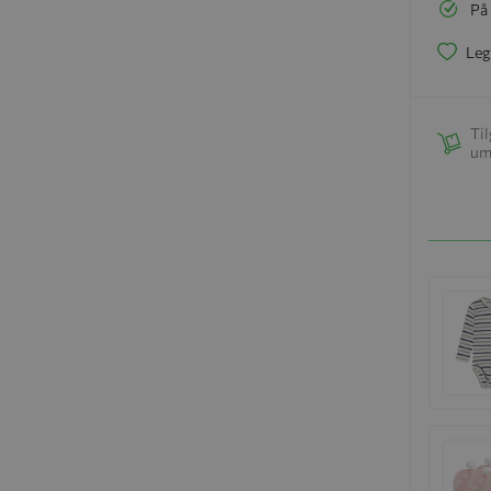
På
Leg
Til
um