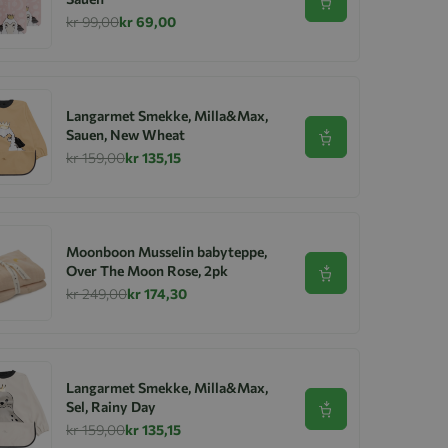
Se produkt
kr 99,00
kr 69,00
Langarmet Smekke, Milla&Max,
Sauen, New Wheat
Se produkt
kr 159,00
kr 135,15
Moonboon Musselin babyteppe,
Over The Moon Rose, 2pk
Se produkt
kr 249,00
kr 174,30
Langarmet Smekke, Milla&Max,
Sel, Rainy Day
Se produkt
kr 159,00
kr 135,15