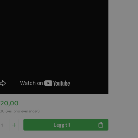
 820,00
,00
(veil.pris leverandør)
Legg til