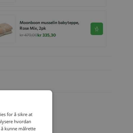
Moonboon musselin babyteppe,
Rose Mix, 2pk
Se produkt
kr 479,00
kr 335,30
es for å sikre at
nalysere hvordan
r å kunne målrette