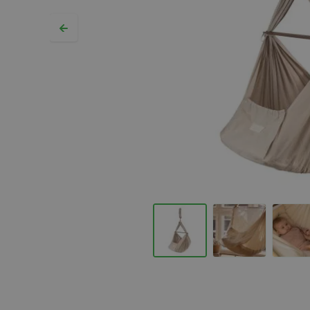
Hopp til begynnelsen av bildegalleriet