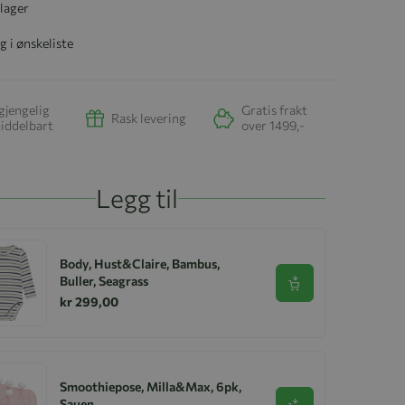
 lager
g i ønskeliste
gjengelig
Gratis frakt
Rask levering
iddelbart
over 1499,-
Legg til
Body, Hust&Claire, Bambus,
Buller, Seagrass
Se produkt
kr 299,00
Smoothiepose, Milla&Max, 6pk,
Sauen