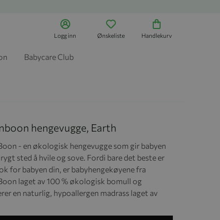
Logg inn
Ønskeliste
Handlekurv
jon
Babycare Club
boon hengevugge, Earth
on - en økologisk hengevugge som gir babyen
trygt sted å hvile og sove. Fordi bare det beste er
ok for babyen din, er babyhengekøyene fra
on laget av 100 % økologisk bomull og
rer en naturlig, hypoallergen madrass laget av