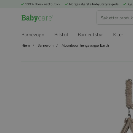
100% Norsk nettbutikk
Norges største babyutstyrskjede
Kjø
Søk
Barnevogn
Bilstol
Barneutstyr
Klær
Hjem
Barnerom
Moonboon hengevugge, Earth
Hopp til slutten av bildegalleriet