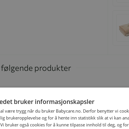
i følgende produkter
tedet bruker informasjonskapsler
 sovner lett i en hengevugge. Det myke stoffet demper
kal være trygg når du bruker Babycare.no. Derfor benytter vi cooki
lsene minner barnet om tiden inne i mors mage. Dette gjør
lig brukeropplevelse og for å hente inn statistikk slik at vi kan a
 Vi bruker også cookies for å kunne tilpasse innhold til deg, og fo