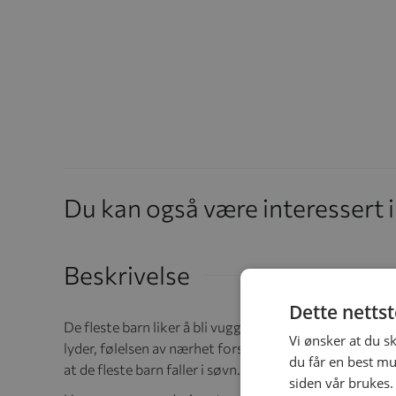
Du kan også være interessert 
Beskrivelse
Dette netts
De fleste barn liker å bli vugget, og spesielt nyfødte
Vi ønsker at du s
lyder, følelsen av nærhet forsterkes, og gyngebevege
du får en best mu
at de fleste barn faller i søvn.
siden vår brukes.