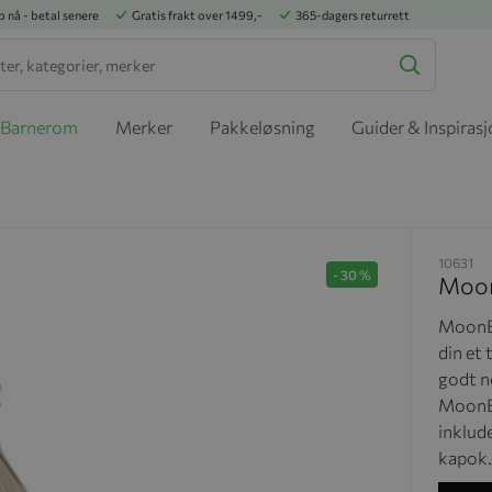
p nå - betal senere
Gratis frakt over 1499,-
365-dagers returrett
Barnerom
Merker
Pakkeløsning
Guider & Inspiras
10631
-
30
%
Moon
MoonBo
din et 
godt n
MoonBo
inklude
kapok.