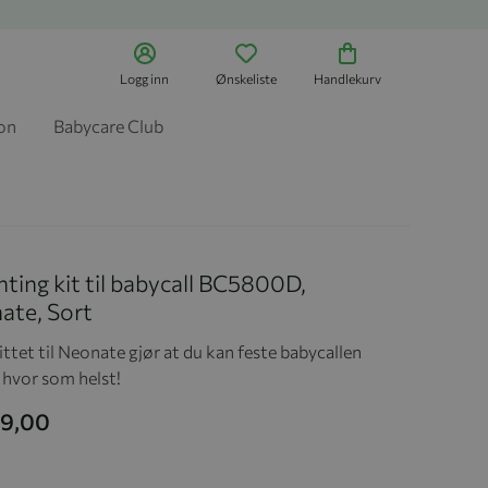
Logg inn
Ønskeliste
Handlekurv
jon
Babycare Club
ing kit til babycall BC5800D,
ate, Sort
ttet til Neonate gjør at du kan feste babycallen
 hvor som helst!
99,00