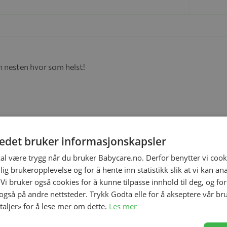
en nesten hvor som helst!
tedet bruker informasjonskapsler
kal være trygg når du bruker Babycare.no. Derfor benytter vi cooki
lig brukeropplevelse og for å hente inn statistikk slik at vi kan a
 Vi bruker også cookies for å kunne tilpasse innhold til deg, og fo
 også på andre nettsteder. Trykk Godta elle for å akseptere vår br
etaljer» for å lese mer om dette.
Les mer