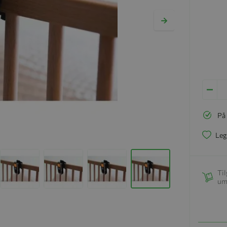
På
Leg
Til
um