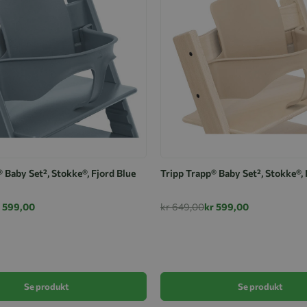
 Baby Set², Stokke®, Fjord Blue
Tripp Trapp® Baby Set², Stokke®,
r 599,00
kr 649,00
kr 599,00
Se produkt
Se produkt