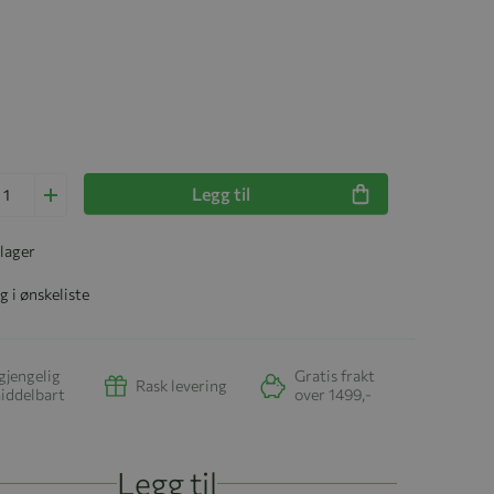
Legg til
 lager
g i ønskeliste
gjengelig
Gratis frakt
Rask levering
iddelbart
over 1499,-
Legg til