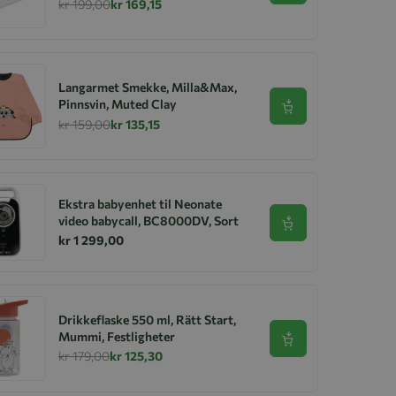
kr 199,00
kr 169,15
Langarmet Smekke, Milla&Max,
Pinnsvin, Muted Clay
Se produkt
kr 159,00
kr 135,15
Ekstra babyenhet til Neonate
video babycall, BC8000DV, Sort
Se produkt
kr 1 299,00
Drikkeflaske 550 ml, Rätt Start,
Mummi, Festligheter
Se produkt
kr 179,00
kr 125,30