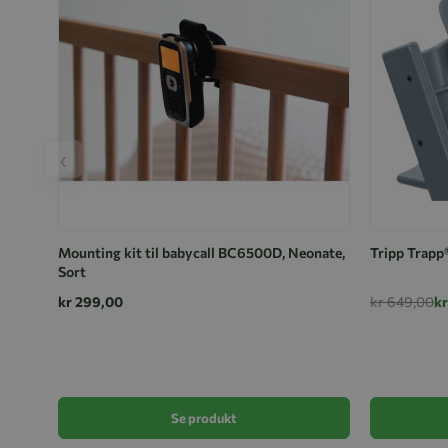
‹
Mounting kit til babycall BC6500D, Neonate,
Tripp Trapp®
Sort
kr 299,00
kr 649,00
k
Se produkt