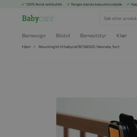
100% Norsk nettbutikk
Norges største babyutstyrskjede
Kjø
Søk
Barnevogn
Bilstol
Barneutstyr
Klær
Hjem
Mounting kit til babycall BC5800D, Neonate, Sort
Hopp til slutten av bildegalleriet