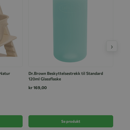
›
 Natur
Dr.Brown Beskyttelsestrekk til Standard
120ml Glassflaske
kr 169,00
Dr.Br
250ml
kr 16
Se produkt