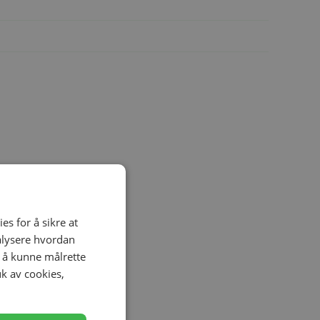
es for å sikre at
nalysere hvordan
r å kunne målrette
uk av cookies,