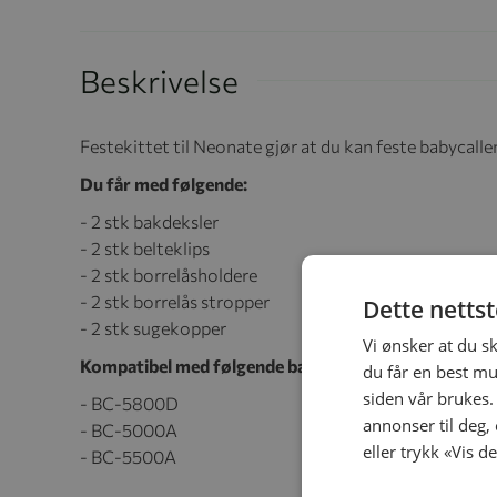
Beskrivelse
Festekittet til Neonate gjør at du kan feste babycall
Du får med følgende:
- 2 stk bakdeksler
- 2 stk belteklips
- 2 stk borrelåsholdere
- 2 stk borrelås stropper
Dette netts
- 2 stk sugekopper
Vi ønsker at du s
Kompatibel med følgende babycaller fra Neonate:
du får en best mu
siden vår brukes.
- BC-5800D
annonser til deg,
- BC-5000A
eller trykk «Vis d
- BC-5500A