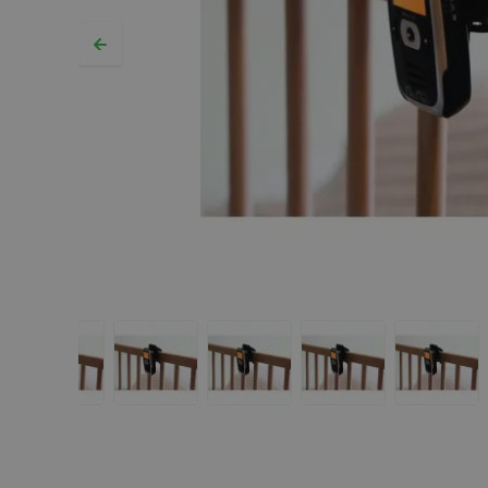
Hopp til begynnelsen av bildegalleriet