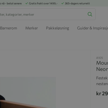
p nå - betal senere
Gratis frakt over 1499,-
365-dagers returrett
Barnerom
Merker
Pakkeløsning
Guider & Inspiras
A105
Mount
Neon
Festeki
nesten
kr 2